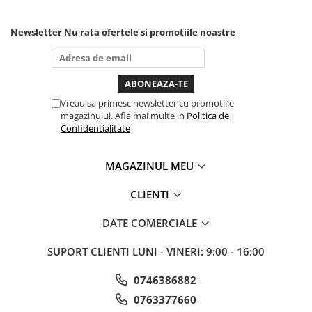
mai in stanga sau in dreapta
Sisteme de ridicare si sustinere
unde ai nevoie lumina
puternica si de la baterie care
Newsletter
Nu rata ofertele si promotiile noastre
Capre Auto
tine destul de mult dar daca o
Cricuri Hidraulice
bagi la priza nu mai ai treaba
toata ziua ,ce...
Surubelnite Si Biti
Truse de biti
Vreau sa primesc newsletter cu promotiile
Truse de surubelnite
magazinului. Afla mai multe in
Politica de
Confidentialitate
Vulcanizare
Masini de dejantat roti
MAGAZINUL MEU
Masini de echilibrat roti
Piese de schimb
CLIENTI
Scule Vulcanizare
DATE COMERCIALE
SUPORT CLIENTI
LUNI - VINERI: 9:00 - 16:00
0746386882
0763377660