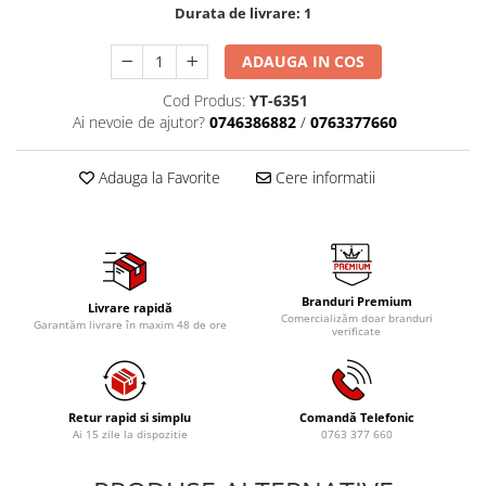
Durata de livrare:
1
Tig-Wig
Pompe si Cilindri Hidraulici
ADAUGA IN COS
Prese pentru arcuri
Cod Produs:
YT-6351
Redresoare,Roboti Pornire,Cabluri
Ai nevoie de ajutor?
0746386882
/
0763377660
Curent
Schimb ulei
Adauga la Favorite
Cere informatii
Accesorii schimb ulei
Chei buson baie ulei
Chei filtru ulei
Recuperatoare de ulei
Branduri Premium
Livrare rapidă
Scule Ajutatoare
Comercializăm doar branduri
Garantăm livrare în maxim 48 de ore
verificate
Scule De Mana si Unelte
Aparate de nituit si capsat
Burghie
Retur rapid si simplu
Comandă Telefonic
Ai 15 zile la dispozitie
0763 377 660
Capsatoare tapiterie
Chei de Forta