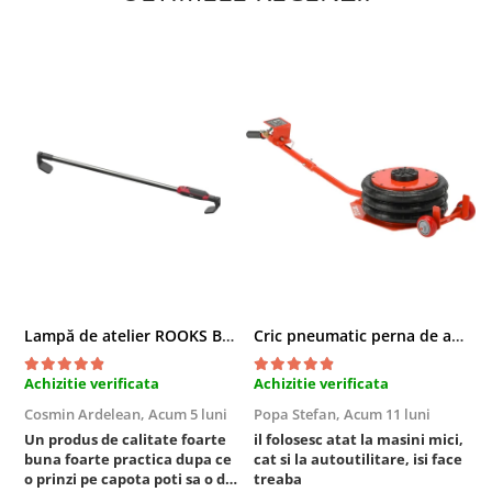
Compresoare
Filtre Pneumatice
Furtune Aer Comprimat
Masini de gaurit si taiat
Pistoale de vopsit
Pistoale Pneumatice
Polizoare biax
Scule pentru nituit si capsat
Slefuitoare Pneumatice
Scule speciale
Diagnoza si masurari
Lampă de atelier ROOKS B2 HYBRID pentru capotă, 2000 lumeni, 5000 mAh
Cric pneumatic perna de aer cu inaltator 6T
Injectoare
Motor
Achizitie verificata
Achizitie verificata
A
Rulmenti,Bucsi si Extractoare
Cosmin Ardelean,
Acum 5 luni
Popa Stefan,
Acum 11 luni
F
Sistem directie
Un produs de calitate foarte
il folosesc atat la masini mici,
r
Sistem franare
buna foarte practica dupa ce
cat si la autoutilitare, isi face
Sistem Vibro-Power
o prinzi pe capota poti sa o dai
treaba