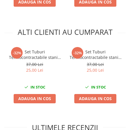
ADAUGA IN COS
ADAUGA IN COS
Nissan
Opel
Peugeot
Renault
ALTI CLIENTI AU CUMPARAT
Rover
Saab
Seat
Set Tuburi
Set Tuburi
-32%
-32%
Skoda
Termocontractabile staniu
Termocontractabile staniu
1.5-2.5mm 30buc 105°C
0.5-1.5mm 30buc 105°C
Suzuki
37,00 Lei
37,00 Lei
25,00 Lei
25,00 Lei
Universale
Volkswagen
Volvo
IN STOC
IN STOC
Scule pentru tinichigerie
ADAUGA IN COS
ADAUGA IN COS
Scule Pneumatice
Accesorii Pneumatice
Alte scule pneumatice
ULTIMELE RECENZII
Chei cu clichet