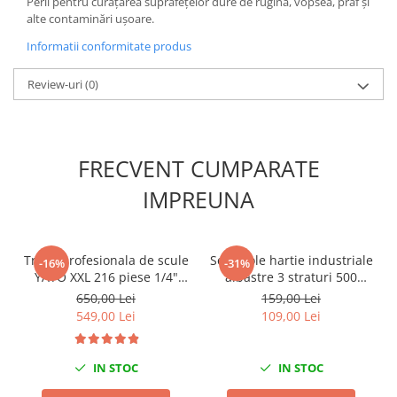
Perii pentru curățarea suprafețelor dure de rugină, vopsea, praf și
Scule fixare distributie
alte contaminări ușoare.
Alfa romeo
Informatii conformitate produs
Audi
Bmw
Review-uri
(0)
Chevrolet
Chrysler
Citroen
FRECVENT CUMPARATE
Dacia
IMPREUNA
Fiat
Ford
Jaguar
Trusa profesionala de scule
Set 2 role hartie industriale
-16%
-31%
Jeep
YATO XXL 216 piese 1/4"
albastre 3 straturi 500
Lancia
3/8" 1/2"
portii,170M/rola 34x22cm
650,00 Lei
159,00 Lei
Mega Blue
Land Rover
549,00 Lei
109,00 Lei
Mazda
Mercedes
IN STOC
IN STOC
Mini