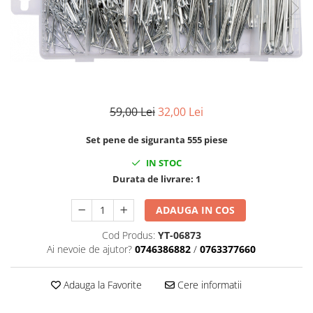
Clima/Aer conditionat
Cricuri cutie viteze
Dispozitive de sablat & accesorii
Dispozitive spalat piese
Dulapuri Bancuri Carucioare
59,00 Lei
32,00 Lei
Bancuri de lucru
Carucioare pentru marfa
Set pene de siguranta 555 piese
Cutii pentru scule
IN STOC
Dulapuri echipate
Durata de livrare:
1
Dulapuri pentru scule
Module scule
ADAUGA IN COS
Echipamente De Sudura
Cod Produs:
YT-06873
Aparate taiere cu plasma
Ai nevoie de ajutor?
0746386882
/
0763377660
Autogen
Invertoare Sudura
Adauga la Favorite
Cere informatii
Magneti fixare sudura