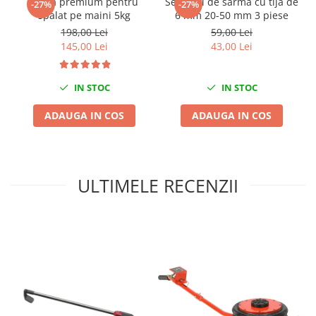
Pasta premium pentru
Set perii de sarma cu tija de
-27%
-27%
spalat pe maini 5kg
6 mm 20-50 mm 3 piese
Mini
198,00 Lei
59,00 Lei
Nissan
145,00 Lei
43,00 Lei
Opel
Peugeot
IN STOC
IN STOC
Renault
Rover
ADAUGA IN COS
ADAUGA IN COS
Saab
Seat
Skoda
ULTIMELE RECENZII
Suzuki
Universale
Volkswagen
Volvo
Scule pentru tinichigerie
Scule Pneumatice
Accesorii Pneumatice
Alte scule pneumatice