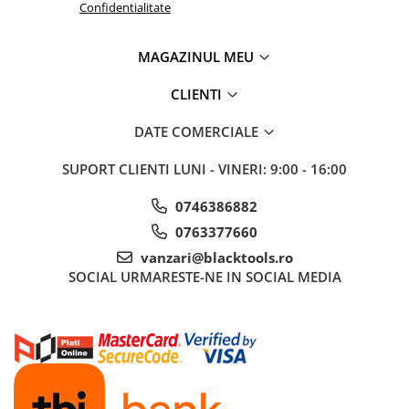
Confidentialitate
Sistem Vibro-Power
Sisteme de ridicare si sustinere
MAGAZINUL MEU
Capre Auto
CLIENTI
Cricuri Hidraulice
Surubelnite Si Biti
DATE COMERCIALE
Truse de biti
SUPORT CLIENTI
LUNI - VINERI: 9:00 - 16:00
Truse de surubelnite
Vulcanizare
0746386882
Masini de dejantat roti
0763377660
Masini de echilibrat roti
vanzari@blacktools.ro
SOCIAL
URMARESTE-NE IN SOCIAL MEDIA
Piese de schimb
Scule Vulcanizare
Truse de scule si accesorii
Truse de scule
Truse si accesorii 1/2
Truse si Accesorii 1/4