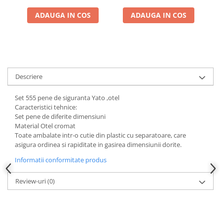
Chei de Forta
ADAUGA IN COS
ADAUGA IN COS
Chei Dinamometrice
Ciocane Dalti si Dornuri
Gresoare
Reparat Filete
Scule Electrice
Descriere
Aeroterme si Incalzitoare
Set 555 pene de siguranta Yato ,otel
Aparate de spalat cu presiune
Caracteristici tehnice:
Set pene de diferite dimensiuni
Aspiratoare industriale
Material Otel cromat
Lampi si Lanterne
Toate ambalate intr-o cutie din plastic cu separatoare, care
Masini de insurubat si gaurit
asigura ordinea si rapiditate in gasirea dimensiunii dorite.
Masini de polishat
Informatii conformitate produs
Pistoale aer cald
Pistoale de lipit
Review-uri
(0)
Pistoale electrice de impact
Polizoare unghiulare
Rindele