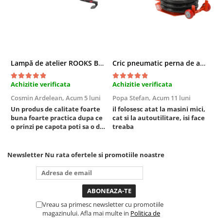
Chei cu clichet
Compresoare
Filtre Pneumatice
Furtune Aer Comprimat
Lampă de atelier ROOKS B2 HYBRID pentru capotă, 2000 lumeni, 5000 mAh
Cric pneumatic perna de aer cu inaltator 6T
Masini de gaurit si taiat
Pistoale de vopsit
Achizitie verificata
Achizitie verificata
A
Pistoale Pneumatice
Cosmin Ardelean,
Acum 5 luni
Popa Stefan,
Acum 11 luni
F
Polizoare biax
Un produs de calitate foarte
il folosesc atat la masini mici,
r
Scule pentru nituit si capsat
buna foarte practica dupa ce
cat si la autoutilitare, isi face
Slefuitoare Pneumatice
o prinzi pe capota poti sa o dai
treaba
mai in stanga sau in dreapta
Scule speciale
unde ai nevoie lumina
puternica si de la baterie care
Diagnoza si masurari
Newsletter
Nu rata ofertele si promotiile noastre
tine destul de mult dar daca o
Injectoare
bagi la priza nu mai ai treaba
toata ziua ,ce...
Motor
Rulmenti,Bucsi si Extractoare
Vreau sa primesc newsletter cu promotiile
Sistem directie
magazinului. Afla mai multe in
Politica de
Sistem franare