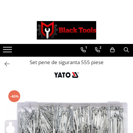
Toate Produsele
Scule Service Auto
Chei Si Truse De Chei
1
2
Chei combinate
Chei Combinate Cu Clichet
Set pene de siguranta 555 piese
Chei Cotite
Chei speciale
Clesti Si Seturi De Clesti
Clesti autoblocanti
-46%
Clesti pentru sertizat
Clesti pentru sigurante
Clesti reglabili pentru tevi
Clesti service auto
Clesti universali