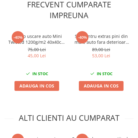
FRECVENT CUMPARATE
Slefuitoare electrice
IMPREUNA
Scule fixare distributie
Alfa romeo
Audi
Prosop uscare auto Mini
Set pentru extras pini din
-40%
-40%
Bmw
Twisted 1200g/m2 40x40cm
mufe auto fara deterioare
King Dryer
38 piese
Chevrolet
75,00 Lei
89,00 Lei
45,00 Lei
53,00 Lei
Chrysler
Citroen
Dacia
IN STOC
IN STOC
Fiat
ADAUGA IN COS
ADAUGA IN COS
Ford
Jaguar
Jeep
Lancia
ALTI CLIENTI AU CUMPARAT
Land Rover
Mazda
Mercedes