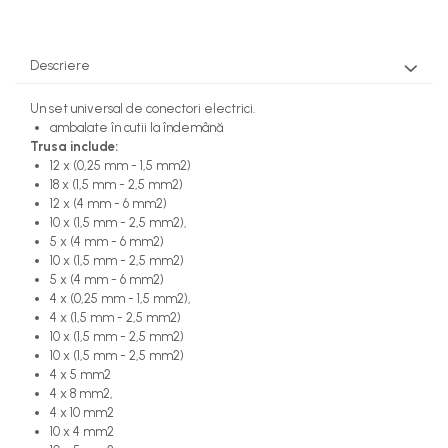
Polizoare unghiulare
Rindele
Descriere
Slefuitoare electrice
Scule fixare distributie
Un set universal de conectori electrici.
ambalate în cutii la îndemână
Alfa romeo
Trusa include:
Audi
12 x (0,25 mm - 1,5 mm2)
18 x (1,5 mm - 2,5 mm2)
Bmw
12 x (4 mm - 6 mm2)
Chevrolet
10 x (1,5 mm - 2,5 mm2),
Chrysler
5 x (4 mm - 6 mm2)
10 x (1,5 mm - 2,5 mm2)
Citroen
5 x (4 mm - 6 mm2)
Dacia
4 x (0,25 mm - 1,5 mm2),
Fiat
4 x (1,5 mm - 2,5 mm2)
10 x (1,5 mm - 2,5 mm2)
Ford
10 x (1,5 mm - 2,5 mm2)
Jaguar
4 x 5 mm2
4 x 8 mm2,
Jeep
4 x 10 mm2
Lancia
10 x 4 mm2
Land Rover