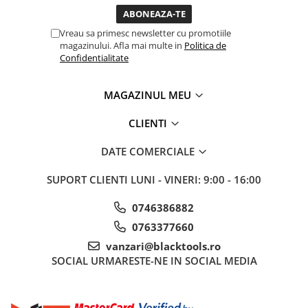
Sisteme de ridicare si sustinere
Vreau sa primesc newsletter cu promotiile
Capre Auto
magazinului. Afla mai multe in
Politica de
Cricuri Hidraulice
Confidentialitate
Surubelnite Si Biti
Truse de biti
MAGAZINUL MEU
Truse de surubelnite
CLIENTI
Vulcanizare
Masini de dejantat roti
DATE COMERCIALE
Masini de echilibrat roti
SUPORT CLIENTI
LUNI - VINERI: 9:00 - 16:00
Piese de schimb
Scule Vulcanizare
0746386882
0763377660
vanzari@blacktools.ro
SOCIAL
URMARESTE-NE IN SOCIAL MEDIA