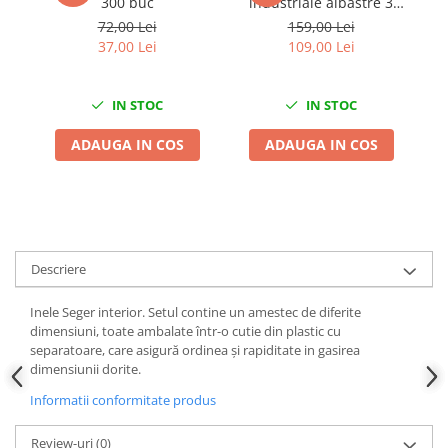
300 buc
industriale albastre 3
Chei Dinamometrice
straturi 500
72,00 Lei
159,00 Lei
Ciocane Dalti si Dornuri
portii,170M/rola 34x22cm
37,00 Lei
109,00 Lei
Mega Blue
Gresoare
Reparat Filete
IN STOC
IN STOC
Scule Electrice
ADAUGA IN COS
ADAUGA IN COS
Aeroterme si Incalzitoare
Aparate de spalat cu presiune
Aspiratoare industriale
Lampi si Lanterne
Masini de insurubat si gaurit
Descriere
Masini de polishat
Pistoale aer cald
Inele Seger interior. Setul contine un amestec de diferite
Pistoale de lipit
dimensiuni, toate ambalate într-o cutie din plastic cu
separatoare, care asigură ordinea și rapiditate in gasirea
Pistoale electrice de impact
dimensiunii dorite.
Polizoare unghiulare
Informatii conformitate produs
Rindele
Slefuitoare electrice
Review-uri
(0)