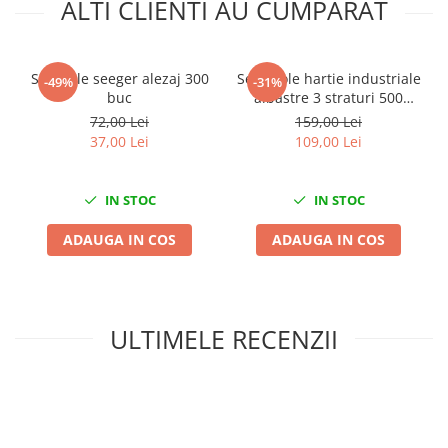
ALTI CLIENTI AU CUMPARAT
Nissan
Opel
Peugeot
Set inele seeger alezaj 300
Set 2 role hartie industriale
-49%
-31%
Renault
buc
albastre 3 straturi 500
Rover
portii,170M/rola 34x22cm
72,00 Lei
159,00 Lei
Mega Blue
Saab
37,00 Lei
109,00 Lei
Seat
Skoda
IN STOC
IN STOC
Suzuki
ADAUGA IN COS
ADAUGA IN COS
Universale
Volkswagen
Volvo
Scule pentru tinichigerie
ULTIMELE RECENZII
Scule Pneumatice
Accesorii Pneumatice
Alte scule pneumatice
Chei cu clichet