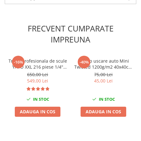
Scule fixare distributie
Alfa romeo
Audi
FRECVENT CUMPARATE
Bmw
IMPREUNA
Chevrolet
Chrysler
Citroen
Trusa profesionala de scule
Prosop uscare auto Mini
-16%
-40%
Dacia
YATO XXL 216 piese 1/4"
Twisted 1200g/m2 40x40cm
Fiat
3/8" 1/2"
King Dryer
650,00 Lei
75,00 Lei
Ford
549,00 Lei
45,00 Lei
Jaguar
Jeep
IN STOC
IN STOC
Lancia
ADAUGA IN COS
ADAUGA IN COS
Land Rover
Mazda
Mercedes
Mini