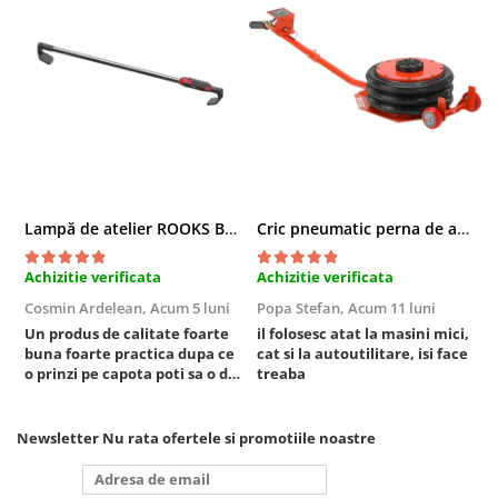
Compresoare
Filtre Pneumatice
Furtune Aer Comprimat
Masini de gaurit si taiat
Pistoale de vopsit
Pistoale Pneumatice
Polizoare biax
Scule pentru nituit si capsat
Lampă de atelier ROOKS B2 HYBRID pentru capotă, 2000 lumeni, 5000 mAh
Cric pneumatic perna de aer cu inaltator 6T
Slefuitoare Pneumatice
Scule speciale
Achizitie verificata
Achizitie verificata
A
Cosmin Ardelean,
Acum 5 luni
Popa Stefan,
Acum 11 luni
F
Diagnoza si masurari
Un produs de calitate foarte
il folosesc atat la masini mici,
r
Injectoare
buna foarte practica dupa ce
cat si la autoutilitare, isi face
Motor
o prinzi pe capota poti sa o dai
treaba
mai in stanga sau in dreapta
Rulmenti,Bucsi si Extractoare
unde ai nevoie lumina
Sistem directie
puternica si de la baterie care
Newsletter
Nu rata ofertele si promotiile noastre
tine destul de mult dar daca o
Sistem franare
bagi la priza nu mai ai treaba
Sistem Vibro-Power
toata ziua ,ce...