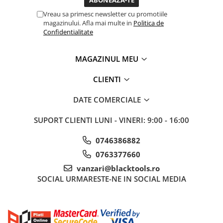
Tubulare 3/8
Vreau sa primesc newsletter cu promotiile
magazinului. Afla mai multe in
Politica de
Consumabile Si Accesorii
Confidentialitate
Accesorii auto
Clipsuri si cleme auto
MAGAZINUL MEU
Consumabile Service
CLIENTI
Chimice Auto
DATE COMERCIALE
Detailing Auto
Echipamente De Protectie
SUPORT CLIENTI
LUNI - VINERI: 9:00 - 16:00
Elevatoare
LICHIDARE DE STOC
0746386882
Pachete avantajoase
0763377660
vanzari@blacktools.ro
SOCIAL
URMARESTE-NE IN SOCIAL MEDIA