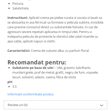
Pictura;
Mini
Salubritate.
Nissan
Instructiuni:
Aplicati crema pe pielea curata si uscata si lasati sa
Opel
se absoarba in asa fel incat sa formeze o pelicula subtire, invizibila
Peugeot
care previne contactul direct cu substantele folosite. In caz de
Renault
agresiuni severe repetati aplicarea in timpul zilei. Pentru a
indeparta pelicula de protectie la sfarsitul zilei udati mainile cu
Rover
apa calda, aplicati sapun si clatiti.
Saab
Seat
Caracteristici:
Crema de culoare alba, cu parfum floral.
Skoda
Recomandat pentru:
Suzuki
Substante pe baza de ulei
– Ulei, grasimi, lubrifianti,
Universale
murdarii grele, praf de metal, grafit, negru de fum, vopsele,
Volkswagen
lacuri, solventi, adeziv, rasina, fibra de sticla
pH:
Volvo
5.5
Scule pentru tinichigerie
Informatii conformitate produs
Scule Pneumatice
Accesorii Pneumatice
Review-uri
(0)
Alte scule pneumatice