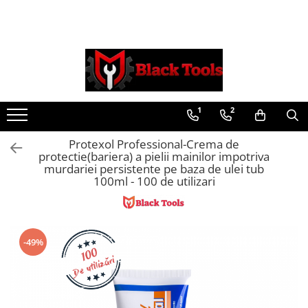
Toate Produsele
Scule Service Auto
Chei Si Truse De Chei
1
2
Chei combinate
Chei Combinate Cu Clichet
Protexol Professional-Crema de
Chei Cotite
protectie(bariera) a pielii mainilor impotriva
Chei speciale
murdariei persistente pe baza de ulei tub
100ml - 100 de utilizari
Clesti Si Seturi De Clesti
Clesti autoblocanti
Clesti pentru sertizat
Clesti pentru sigurante
-49%
Clesti reglabili pentru tevi
Clesti service auto
Clesti universali