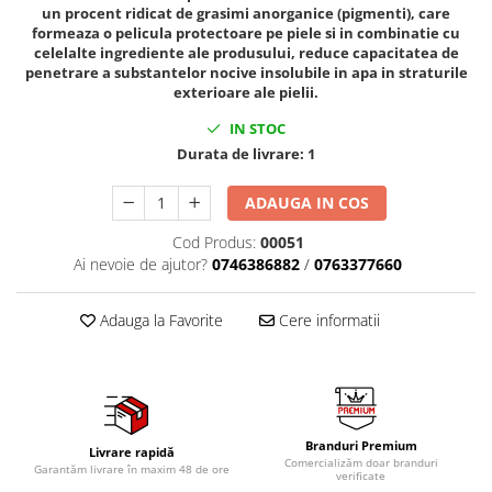
Mig-Mag
un procent ridicat de grasimi anorganice (pigmenti), care
formeaza o pelicula protectoare pe piele si in combinatie cu
Sudura In Puncte
celelalte ingrediente ale produsului, reduce capacitatea de
Tig-Wig
penetrare a substantelor nocive insolubile in apa in straturile
Pompe si Cilindri Hidraulici
exterioare ale pielii.
Prese pentru arcuri
IN STOC
Durata de livrare:
1
Redresoare,Roboti Pornire,Cabluri
Curent
ADAUGA IN COS
Schimb ulei
Cod Produs:
00051
Accesorii schimb ulei
Ai nevoie de ajutor?
0746386882
/
0763377660
Chei buson baie ulei
Chei filtru ulei
Adauga la Favorite
Cere informatii
Recuperatoare de ulei
Scule Ajutatoare
Scule De Mana si Unelte
Aparate de nituit si capsat
Branduri Premium
Livrare rapidă
Burghie
Comercializăm doar branduri
Garantăm livrare în maxim 48 de ore
verificate
Capsatoare tapiterie