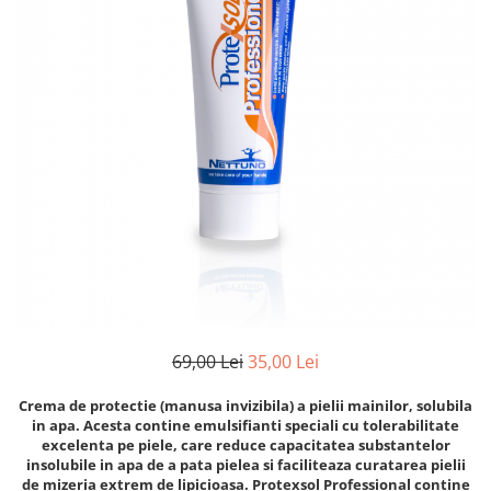
Clima/Aer conditionat
Cricuri cutie viteze
Dispozitive de sablat & accesorii
Dispozitive spalat piese
Dulapuri Bancuri Carucioare
Bancuri de lucru
Carucioare pentru marfa
Cutii pentru scule
Dulapuri echipate
Dulapuri pentru scule
Module scule
Echipamente De Sudura
69,00 Lei
35,00 Lei
Aparate taiere cu plasma
Crema de protectie (manusa invizibila) a pielii mainilor, solubila
Autogen
in apa. Acesta contine emulsifianti speciali cu tolerabilitate
Invertoare Sudura
excelenta pe piele, care reduce capacitatea substantelor
insolubile in apa de a pata pielea si faciliteaza curatarea pielii
Magneti fixare sudura
de mizeria extrem de lipicioasa. Protexsol Professional contine