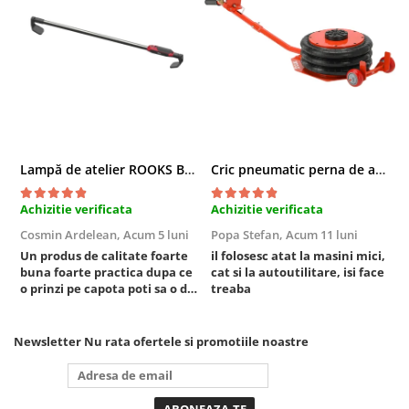
Truse si Accesorii 3/4
Truse si Accesorii 3/8
Truse si acesorii de impact
Accesorii de impact 1"
Accesorii de impact 1/2
Accesorii de impact 3/4
Lampă de atelier ROOKS B2 HYBRID pentru capotă, 2000 lumeni, 5000 mAh
Cric pneumatic perna de aer cu inaltator 6T
Truse de adaptoare
Truse de biti de impact
Achizitie verificata
Achizitie verificata
A
Tubulare de impact 1"
Cosmin Ardelean,
Acum 5 luni
Popa Stefan,
Acum 11 luni
F
Tubulare de impact 1/2
Un produs de calitate foarte
il folosesc atat la masini mici,
r
buna foarte practica dupa ce
cat si la autoutilitare, isi face
Tubulare de impact 3/4
o prinzi pe capota poti sa o dai
treaba
Tubulare 1/2
mai in stanga sau in dreapta
unde ai nevoie lumina
Tubulare 1/2 bihexagonale
puternica si de la baterie care
Newsletter
Nu rata ofertele si promotiile noastre
Tubulare 1/2 hexagonale
tine destul de mult dar daca o
bagi la priza nu mai ai treaba
Tubulare 1/4
toata ziua ,ce...
Tubulare 3/4