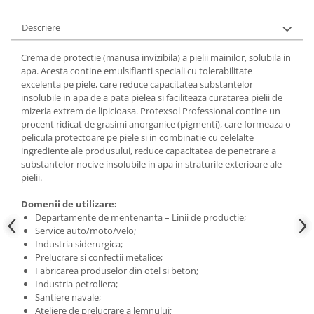
Slefuitoare electrice
Descriere
Scule fixare distributie
Alfa romeo
Crema de protectie (manusa invizibila) a pielii mainilor, solubila in
apa. Acesta contine emulsifianti speciali cu tolerabilitate
Audi
excelenta pe piele, care reduce capacitatea substantelor
Bmw
insolubile in apa de a pata pielea si faciliteaza curatarea pielii de
Chevrolet
mizeria extrem de lipicioasa. Protexsol Professional contine un
procent ridicat de grasimi anorganice (pigmenti), care formeaza o
Chrysler
pelicula protectoare pe piele si in combinatie cu celelalte
Citroen
ingrediente ale produsului, reduce capacitatea de penetrare a
substantelor nocive insolubile in apa in straturile exterioare ale
Dacia
pielii.
Fiat
Ford
Domenii de utilizare:
Departamente de mentenanta – Linii de productie;
Jaguar
Service auto/moto/velo;
Jeep
Industria siderurgica;
Lancia
Prelucrare si confectii metalice;
Fabricarea produselor din otel si beton;
Land Rover
Industria petroliera;
Mazda
Santiere navale;
Mercedes
Ateliere de prelucrare a lemnului;