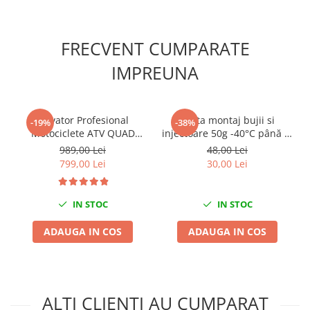
Chei cu clichet
Compresoare
FRECVENT CUMPARATE
Filtre Pneumatice
IMPREUNA
Furtune Aer Comprimat
Masini de gaurit si taiat
Pistoale de vopsit
Elevator Profesional
Pasta montaj bujii si
-19%
-38%
Pistoale Pneumatice
Motociclete ATV QUAD
injectoare 50g -40°C până la
Polizoare biax
680kg
1400°C
989,00 Lei
48,00 Lei
Scule pentru nituit si capsat
799,00 Lei
30,00 Lei
Slefuitoare Pneumatice
Scule speciale
IN STOC
IN STOC
Diagnoza si masurari
ADAUGA IN COS
ADAUGA IN COS
Injectoare
Motor
Rulmenti,Bucsi si Extractoare
Sistem directie
ALTI CLIENTI AU CUMPARAT
Sistem franare