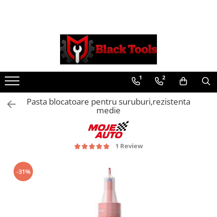
Toate Produsele
Scule Service Auto
Chei Si Truse De Chei
1
2
Chei combinate
Chei Combinate Cu Clichet
Pasta blocatoare pentru suruburi,rezistenta
Chei Cotite
medie
Chei speciale
Clesti Si Seturi De Clesti
Clesti autoblocanti
1 Review
Clesti pentru sertizat
Clesti pentru sigurante
-31%
Clesti reglabili pentru tevi
Clesti service auto
Clesti universali