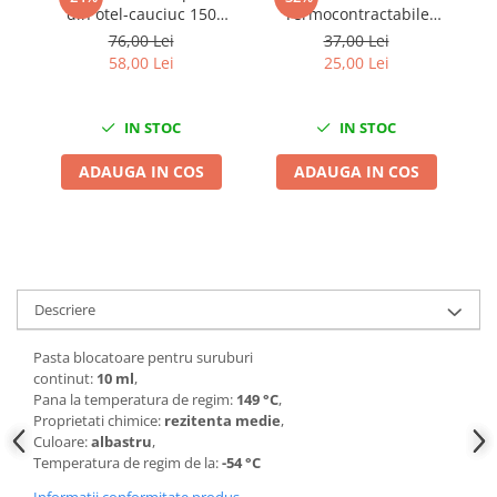
din otel-cauciuc 150
Termocontractabile
Chei de Forta
piese
staniu 0.5-1.5mm 30buc
76,00 Lei
37,00 Lei
Chei Dinamometrice
105°C
58,00 Lei
25,00 Lei
Ciocane Dalti si Dornuri
Gresoare
IN STOC
IN STOC
Reparat Filete
Scule Electrice
ADAUGA IN COS
ADAUGA IN COS
Aeroterme si Incalzitoare
Aparate de spalat cu presiune
Aspiratoare industriale
Lampi si Lanterne
Descriere
Masini de insurubat si gaurit
Masini de polishat
Pasta blocatoare pentru suruburi
Pistoale aer cald
continut:
10
ml
,
Pana la temperatura de regim:
149
°C
,
Pistoale de lipit
Proprietati chimice:
rezitenta medie
,
Pistoale electrice de impact
Culoare:
albastru
,
Temperatura de regim de la:
-54
°C
Polizoare unghiulare
Rindele