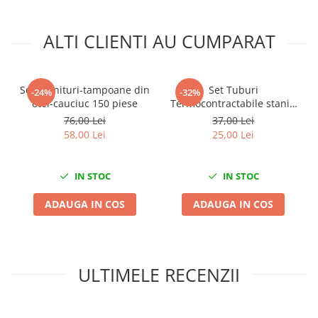
Mini
Nissan
ALTI CLIENTI AU CUMPARAT
Opel
Peugeot
Renault
Set garnituri-tampoane din
Set Tuburi
-24%
-32%
otel-cauciuc 150 piese
Termocontractabile staniu
Rover
0.5-1.5mm 30buc 105°C
76,00 Lei
37,00 Lei
Saab
58,00 Lei
25,00 Lei
Seat
Skoda
IN STOC
IN STOC
Suzuki
Universale
ADAUGA IN COS
ADAUGA IN COS
Volkswagen
Volvo
Scule pentru tinichigerie
ULTIMELE RECENZII
Scule Pneumatice
Accesorii Pneumatice
Alte scule pneumatice