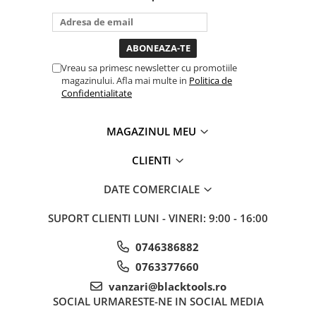
tine destul de mult dar daca o
Sistem Vibro-Power
bagi la priza nu mai ai treaba
toata ziua ,ce...
Sisteme de ridicare si sustinere
Capre Auto
Vreau sa primesc newsletter cu promotiile
Cricuri Hidraulice
magazinului. Afla mai multe in
Politica de
Confidentialitate
Surubelnite Si Biti
Truse de biti
MAGAZINUL MEU
Truse de surubelnite
Vulcanizare
CLIENTI
Masini de dejantat roti
DATE COMERCIALE
Masini de echilibrat roti
Piese de schimb
SUPORT CLIENTI
LUNI - VINERI: 9:00 - 16:00
Scule Vulcanizare
0746386882
Truse de scule si accesorii
0763377660
Truse de scule
vanzari@blacktools.ro
Truse si accesorii 1/2
SOCIAL
URMARESTE-NE IN SOCIAL MEDIA
Truse si Accesorii 1/4