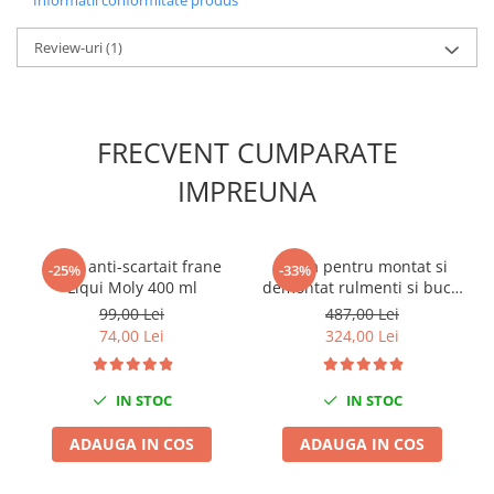
Informatii conformitate produs
Slefuitoare electrice
Review-uri
(1)
Scule fixare distributie
Alfa romeo
Audi
FRECVENT CUMPARATE
Bmw
Chevrolet
IMPREUNA
Chrysler
Citroen
Dacia
Spray anti-scartait frane
Trusa pentru montat si
-25%
-33%
Liqui Moly 400 ml
demontat rulmenti si bucsi
Fiat
55-91MM
99,00 Lei
487,00 Lei
Ford
74,00 Lei
324,00 Lei
Jaguar
Jeep
IN STOC
IN STOC
Lancia
Land Rover
ADAUGA IN COS
ADAUGA IN COS
Mazda
Mercedes