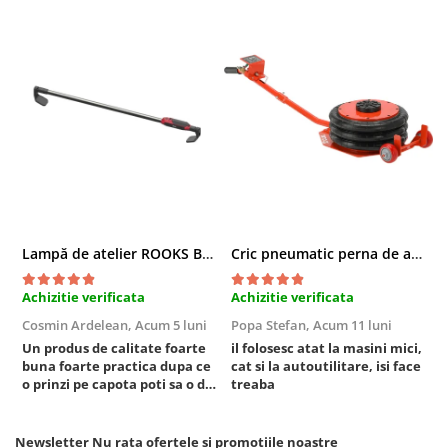
Chei cu clichet
Compresoare
Filtre Pneumatice
Furtune Aer Comprimat
Masini de gaurit si taiat
Pistoale de vopsit
Pistoale Pneumatice
Polizoare biax
Scule pentru nituit si capsat
Lampă de atelier ROOKS B2 HYBRID pentru capotă, 2000 lumeni, 5000 mAh
Cric pneumatic perna de aer cu inaltator 6T
Slefuitoare Pneumatice
Scule speciale
Achizitie verificata
Achizitie verificata
A
Diagnoza si masurari
Cosmin Ardelean,
Acum 5 luni
Popa Stefan,
Acum 11 luni
F
Injectoare
Un produs de calitate foarte
il folosesc atat la masini mici,
r
buna foarte practica dupa ce
cat si la autoutilitare, isi face
Motor
o prinzi pe capota poti sa o dai
treaba
Rulmenti,Bucsi si Extractoare
mai in stanga sau in dreapta
Sistem directie
unde ai nevoie lumina
puternica si de la baterie care
Newsletter
Nu rata ofertele si promotiile noastre
Sistem franare