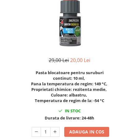
Clima/Aer conditionat
Cricuri cutie viteze
Dispozitive de sablat & accesorii
Dispozitive spalat piese
Dulapuri Bancuri Carucioare
Bancuri de lucru
Carucioare pentru marfa
29,00 Lei
20,00 Lei
Cutii pentru scule
Pasta blocatoare pentru suruburi
Dulapuri echipate
continut:
10
ml
,
Dulapuri pentru scule
Pana la temperatura de regim:
149
°C
,
Proprietati chimice:
rezitenta medie
,
Module scule
Culoare:
albastru
,
Echipamente De Sudura
Temperatura de regim de la:
-54
°C
Aparate taiere cu plasma
IN STOC
Autogen
Durata de livrare:
24-48h
Invertoare Sudura
ADAUGA IN COS
Magneti fixare sudura