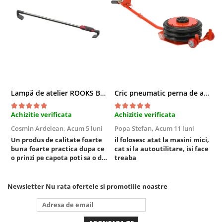
Compresoare
Filtre Pneumatice
Furtune Aer Comprimat
Masini de gaurit si taiat
Pistoale de vopsit
Pistoale Pneumatice
Polizoare biax
Lampă de atelier ROOKS B2 HYBRID pentru capotă, 2000 lumeni, 5000 mAh
Cric pneumatic perna de aer cu inaltator 6T
Scule pentru nituit si capsat
Slefuitoare Pneumatice
Achizitie verificata
Achizitie verificata
A
Scule speciale
Cosmin Ardelean,
Acum 5 luni
Popa Stefan,
Acum 11 luni
F
Diagnoza si masurari
Un produs de calitate foarte
il folosesc atat la masini mici,
r
buna foarte practica dupa ce
cat si la autoutilitare, isi face
Injectoare
o prinzi pe capota poti sa o dai
treaba
Motor
mai in stanga sau in dreapta
unde ai nevoie lumina
Rulmenti,Bucsi si Extractoare
puternica si de la baterie care
Newsletter
Nu rata ofertele si promotiile noastre
Sistem directie
tine destul de mult dar daca o
bagi la priza nu mai ai treaba
Sistem franare
toata ziua ,ce...
Sistem Vibro-Power