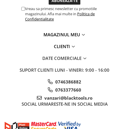
Sisteme de ridicare si sustinere
Vreau sa primesc newsletter cu promotiile
magazinului. Afla mai multe in
Politica de
Capre Auto
Confidentialitate
Cricuri Hidraulice
Surubelnite Si Biti
MAGAZINUL MEU
Truse de biti
Truse de surubelnite
CLIENTI
Vulcanizare
DATE COMERCIALE
Masini de dejantat roti
Masini de echilibrat roti
SUPORT CLIENTI
LUNI - VINERI: 9:00 - 16:00
Piese de schimb
0746386882
Scule Vulcanizare
0763377660
vanzari@blacktools.ro
SOCIAL
URMARESTE-NE IN SOCIAL MEDIA