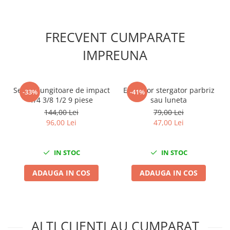
Scule fixare distributie
Alfa romeo
FRECVENT CUMPARATE
Audi
Bmw
IMPREUNA
Chevrolet
Chrysler
Citroen
Set prelungitoare de impact
Extractor stergator parbriz
-33%
-41%
1/4 3/8 1/2 9 piese
sau luneta
Dacia
144,00 Lei
79,00 Lei
Fiat
96,00 Lei
47,00 Lei
Ford
Jaguar
IN STOC
IN STOC
Jeep
Lancia
ADAUGA IN COS
ADAUGA IN COS
Land Rover
Mazda
Mercedes
ALTI CLIENTI AU CUMPARAT
Mini