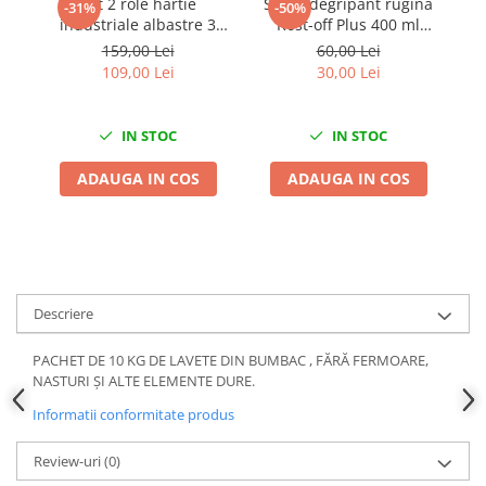
Set 2 role hartie
Spray degripant rugina
-31%
-50%
Chei Dinamometrice
industriale albastre 3
Rost-off Plus 400 ml
Ciocane Dalti si Dornuri
straturi 500
Wurth
159,00 Lei
60,00 Lei
portii,170M/rola 34x22cm
Gresoare
109,00 Lei
30,00 Lei
Mega Blue
Reparat Filete
Scule Electrice
IN STOC
IN STOC
Aeroterme si Incalzitoare
ADAUGA IN COS
ADAUGA IN COS
Aparate de spalat cu presiune
Aspiratoare industriale
Lampi si Lanterne
Masini de insurubat si gaurit
Masini de polishat
Descriere
Pistoale aer cald
Pistoale de lipit
PACHET DE 10 KG DE LAVETE DIN BUMBAC , FĂRĂ FERMOARE,
NASTURI ȘI ALTE ELEMENTE DURE.
Pistoale electrice de impact
Polizoare unghiulare
Informatii conformitate produs
Rindele
Review-uri
(0)
Slefuitoare electrice