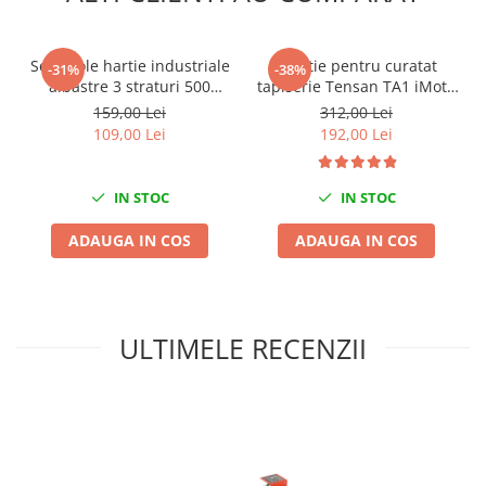
Nissan
Opel
Set 2 role hartie industriale
Solutie pentru curatat
Peugeot
-31%
-38%
albastre 3 straturi 500
tapiserie Tensan TA1 iMoto
Renault
portii,170M/rola 34x22cm
5kg
159,00 Lei
312,00 Lei
Rover
Mega Blue
109,00 Lei
192,00 Lei
Saab
Seat
IN STOC
IN STOC
Skoda
Suzuki
ADAUGA IN COS
ADAUGA IN COS
Universale
Volkswagen
Volvo
ULTIMELE RECENZII
Scule pentru tinichigerie
Scule Pneumatice
Accesorii Pneumatice
Alte scule pneumatice
Chei cu clichet