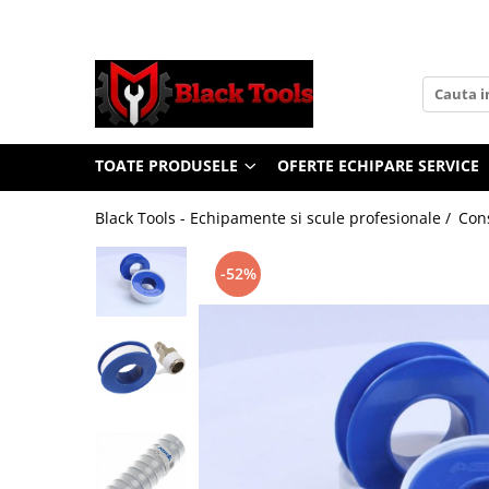
Toate Produsele
Scule Service Auto
Chei Si Truse De Chei
TOATE PRODUSELE
OFERTE ECHIPARE SERVICE
Chei combinate
Chei Combinate Cu Clichet
Black Tools - Echipamente si scule profesionale /
Cons
Chei Cotite
Chei speciale
-52%
Clesti Si Seturi De Clesti
Clesti autoblocanti
Clesti pentru sertizat
Clesti pentru sigurante
Clesti reglabili pentru tevi
Clesti service auto
Clesti universali