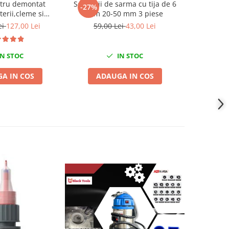
tru demontat
Set perii de sarma cu tija de 6
Set protecti
-27%
-27%
terii,cleme si
mm 20-50 mm 3 piese
pac
auto 24 piese
ei
127,00 Lei
59,00 Lei
43,00 Lei
299,0
N STOC
IN STOC
A IN COS
ADAUGA IN COS
ADA