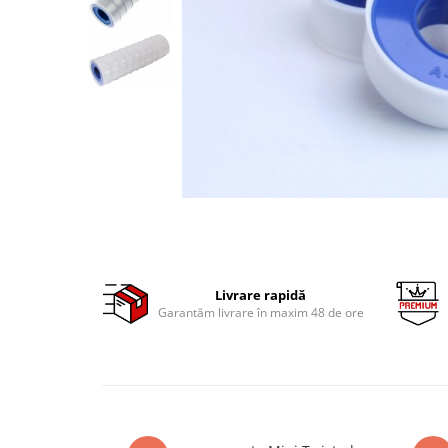
Clima/Aer conditionat
Cricuri cutie viteze
Dispozitive de sablat & accesorii
Dispozitive spalat piese
Dulapuri Bancuri Carucioare
Bancuri de lucru
Carucioare pentru marfa
Cutii pentru scule
Dulapuri echipate
Dulapuri pentru scule
Module scule
Livrare rapidă
Garantăm livrare în maxim 48 de ore
Echipamente De Sudura
Aparate taiere cu plasma
Autogen
Invertoare Sudura
Magneti fixare sudura