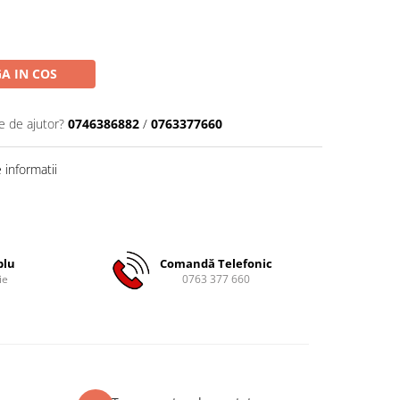
A IN COS
e de ajutor?
0746386882
/
0763377660
informatii
plu
Comandă Telefonic
ie
0763 377 660