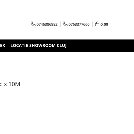
0746386882
0763377660
0,00
TEX
LOCATIE SHOWROOM CLUJ
uc x 10M