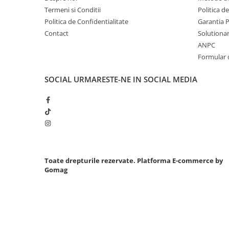
Termeni si Conditii
Politica d
Chei cu clichet
Politica de Confidentialitate
Garantia 
Compresoare
Contact
Solutionare
Filtre Pneumatice
ANPC
Furtune Aer Comprimat
Formular 
Masini de gaurit si taiat
SOCIAL
URMARESTE-NE IN SOCIAL MEDIA
Pistoale de vopsit
Pistoale Pneumatice
Polizoare biax
Scule pentru nituit si capsat
Slefuitoare Pneumatice
Scule speciale
Toate drepturile rezervate.
Platforma E-commerce by
Diagnoza si masurari
Gomag
Injectoare
Motor
Rulmenti,Bucsi si Extractoare
Sistem directie
Sistem franare