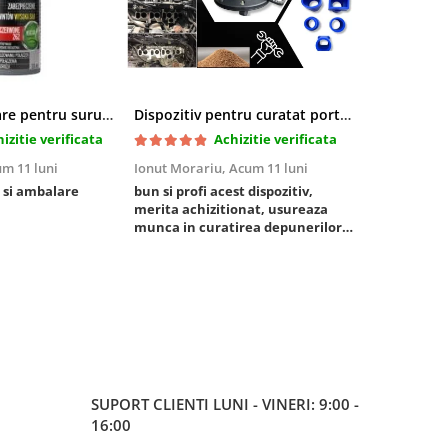
Pasta blocatoare pentru suruburi,rezistenta inalta
Dispozitiv pentru curatat porturi admisie si evacuare fara demontare cu coji de nuca si accesorii incluse
izitie verificata
Achizitie verificata
m 11 luni
Ionut Morariu,
Acum 11 luni
Marian Stat
 si ambalare
bun si profi acest dispozitiv,
un pachet ra
merita achizitionat, usureaza
foarte bun, 
munca in curatirea depunerilor
rezistent
de carbon in admisie
SUPORT CLIENTI
LUNI - VINERI: 9:00 -
16:00