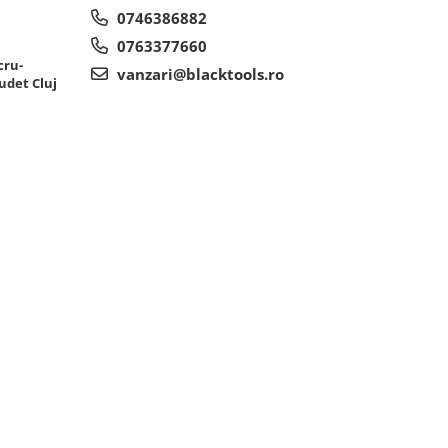
0746386882
0763377660
cru-
vanzari@blacktools.ro
udet Cluj