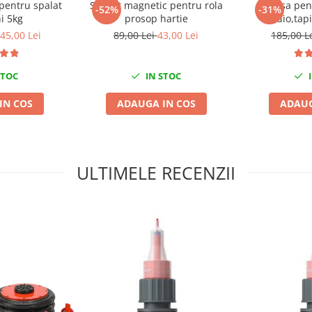
pentru spalat
Suport magnetic pentru rola
Trusa pen
-52%
-31%
i 5kg
prosop hartie
radio,tapi
ornamente 
45,00 Lei
89,00 Lei
43,00 Lei
185,00 L
STOC
IN STOC
I
IN COS
ADAUGA IN COS
ADAUG
ULTIMELE RECENZII