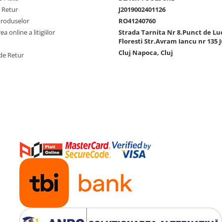
e Retur
J2019002401126
Produselor
RO41240760
a online a litigiilor
Strada Tarnita Nr 8.Punct de Lu
Floresti Str.Avram Iancu nr 135 J
Cluj Napoca, Cluj
de Retur