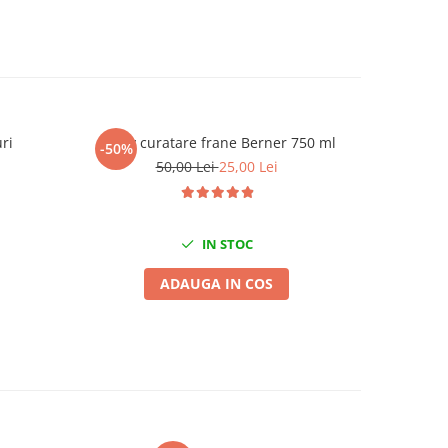
ri
Spray curatare frane Berner 750 ml
Dispozitiv
-50%
-49%
50,00 Lei
25,00 Lei
IN STOC
ADAUGA IN COS