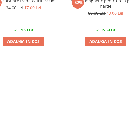
y curatare frane Wurth 500ml
Suport magnetic pentru rola 
%
-52%
hartie
34,00 Lei
17,00 Lei
89,00 Lei
43,00 Lei
IN STOC
IN STOC
ADAUGA IN COS
ADAUGA IN COS