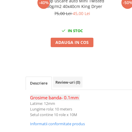
Prosop uscare auto Mini Twisted
Spra
Mig-Mag
-40%
-50
1200g/m2 40x40cm King Dryer
Sudura In Puncte
75,00 Lei
45,00 Lei
Tig-Wig
Pompe si Cilindri Hidraulici
IN STOC
Prese pentru arcuri
ADAUGA IN COS
Redresoare,Roboti Pornire,Cabluri
Curent
Schimb ulei
Accesorii schimb ulei
Chei buson baie ulei
Chei filtru ulei
Review-uri
(0)
Descriere
Recuperatoare de ulei
Grosime banda- 0.1mm
Scule Ajutatoare
Latime: 12mm
Scule De Mana si Unelte
Lungime rola: 10 meters
Setul contine 10 role x 10M
Aparate de nituit si capsat
Burghie
Informatii conformitate produs
Capsatoare tapiterie