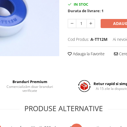
IN STOC
Durata de livrare:
1
ADAUG
Cod Produs:
A-TT12M
Ai nevoi
Adauga la Favorite
Cere 
Branduri Premium
Retur rapid si sim
Comercializăm doar branduri
Ai 15 zile la dispozit
verificate
PRODUSE ALTERNATIVE