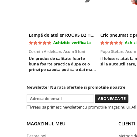
Mini
Nissan
Opel
Peugeot
Lampă de atelier ROOKS B2 HYBRID pentru capotă, 2000 lumeni, 5000 mAh
Renault
Achizitie verificata
Achizi
Rover
Cosmin Ardelean,
Acum 5 luni
Popa Stefan,
Acum 
Saab
Un produs de calitate foarte
il folosesc atat la 
Seat
buna foarte practica dupa ce o
si la autoutilitare,
prinzi pe capota poti sa o dai mai
Skoda
in stanga sau in dreapta unde ai
Suzuki
nevoie lumina puternica si de la
Universale
baterie care tine destul de mult
Newsletter
Nu rata ofertele si promotiile noastre
dar daca o bagi la priza nu mai ai
Volkswagen
treaba toata ziua ,ce...
Volvo
Vreau sa primesc newsletter cu promotiile magazinului. Af
Scule pentru tinichigerie
Scule Pneumatice
MAGAZINUL MEU
CLIENTI
Accesorii Pneumatice
Despre noi
Metode de
Alte scule pneumatice