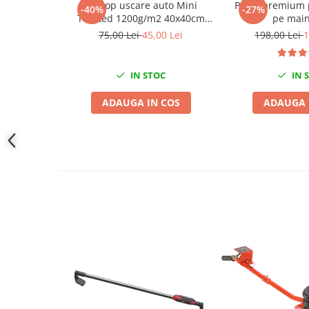
Prosop uscare auto Mini
Pasta premium 
-40%
-27%
Slefuitoare electrice
Twisted 1200g/m2 40x40cm
pe main
King Dryer
Scule fixare distributie
75,00 Lei
45,00 Lei
198,00 Lei
1
Alfa romeo
Audi
IN STOC
IN 
Bmw
ADAUGA IN COS
ADAUGA 
Chevrolet
Chrysler
Citroen
Dacia
Fiat
Ford
Jaguar
Jeep
Lancia
Land Rover
Mazda
Mercedes