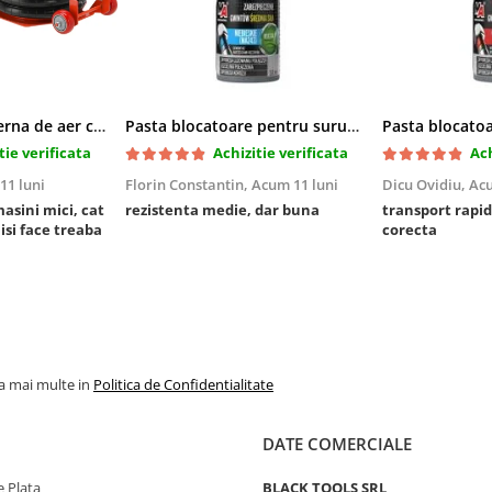
Cric pneumatic perna de aer cu inaltator 6T
Pasta blocatoare pentru suruburi,rezistenta medie
tie verificata
Achizitie verificata
Ach
11 luni
Florin Constantin,
Acum 11 luni
Dicu Ovidiu,
Acu
masini mici, cat
rezistenta medie, dar buna
transport rapid
 isi face treaba
corecta
la mai multe in
Politica de Confidentialitate
DATE COMERCIALE
 Plata
BLACK TOOLS SRL