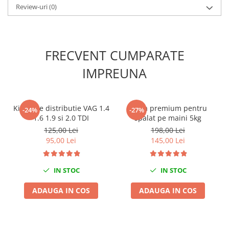
Scule fixare distributie
Review-uri
(0)
Alfa romeo
Audi
Bmw
FRECVENT CUMPARATE
Chevrolet
IMPREUNA
Chrysler
Citroen
Dacia
Kit fixare distributie VAG 1.4
Pasta premium pentru
-24%
-27%
Fiat
1.6 1.9 si 2.0 TDI
spalat pe maini 5kg
Ford
125,00 Lei
198,00 Lei
95,00 Lei
145,00 Lei
Jaguar
Jeep
Lancia
IN STOC
IN STOC
Land Rover
ADAUGA IN COS
ADAUGA IN COS
Mazda
Mercedes
Mini