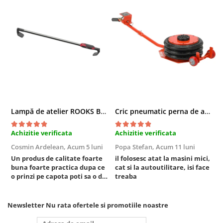
Compresoare
Filtre Pneumatice
Furtune Aer Comprimat
Masini de gaurit si taiat
Pistoale de vopsit
Pistoale Pneumatice
Polizoare biax
Scule pentru nituit si capsat
Lampă de atelier ROOKS B2 HYBRID pentru capotă, 2000 lumeni, 5000 mAh
Cric pneumatic perna de aer cu inaltator 6T
Slefuitoare Pneumatice
Scule speciale
Achizitie verificata
Achizitie verificata
A
Diagnoza si masurari
Cosmin Ardelean,
Acum 5 luni
Popa Stefan,
Acum 11 luni
F
Injectoare
Un produs de calitate foarte
il folosesc atat la masini mici,
r
Motor
buna foarte practica dupa ce
cat si la autoutilitare, isi face
o prinzi pe capota poti sa o dai
treaba
Rulmenti,Bucsi si Extractoare
mai in stanga sau in dreapta
Sistem directie
unde ai nevoie lumina
puternica si de la baterie care
Sistem franare
Newsletter
Nu rata ofertele si promotiile noastre
tine destul de mult dar daca o
Sistem Vibro-Power
bagi la priza nu mai ai treaba