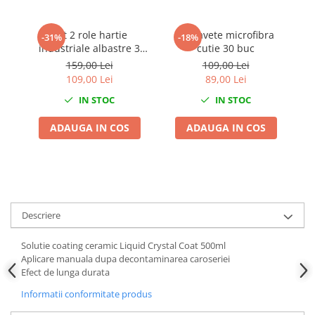
Chei Dinamometrice
Ciocane Dalti si Dornuri
Set 2 role hartie
Set lavete microfibra
Set
-31%
-18%
Gresoare
industriale albastre 3
cutie 30 buc
5
straturi 500
Reparat Filete
159,00 Lei
109,00 Lei
portii,170M/rola 34x22cm
109,00 Lei
89,00 Lei
Scule Electrice
Mega Blue
IN STOC
IN STOC
Aeroterme si Incalzitoare
Aparate de spalat cu presiune
ADAUGA IN COS
ADAUGA IN COS
Aspiratoare industriale
Lampi si Lanterne
Masini de insurubat si gaurit
Masini de polishat
Pistoale aer cald
Descriere
Pistoale de lipit
Solutie coating ceramic Liquid Crystal Coat 500ml
Pistoale electrice de impact
Aplicare manuala dupa decontaminarea caroseriei
Polizoare unghiulare
Efect de lunga durata
Rindele
Informatii conformitate produs
Slefuitoare electrice