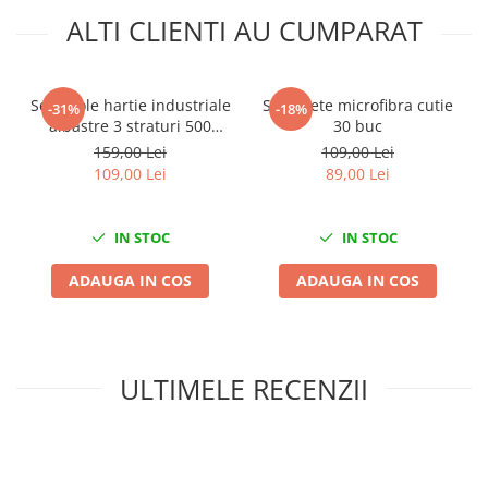
Nissan
ALTI CLIENTI AU CUMPARAT
Opel
Peugeot
Renault
Set 2 role hartie industriale
Set lavete microfibra cutie
-31%
-18%
albastre 3 straturi 500
30 buc
Rover
portii,170M/rola 34x22cm
159,00 Lei
109,00 Lei
Saab
Mega Blue
109,00 Lei
89,00 Lei
Seat
Skoda
IN STOC
IN STOC
Suzuki
Universale
ADAUGA IN COS
ADAUGA IN COS
Volkswagen
Volvo
Scule pentru tinichigerie
ULTIMELE RECENZII
Scule Pneumatice
Accesorii Pneumatice
Alte scule pneumatice
Chei cu clichet