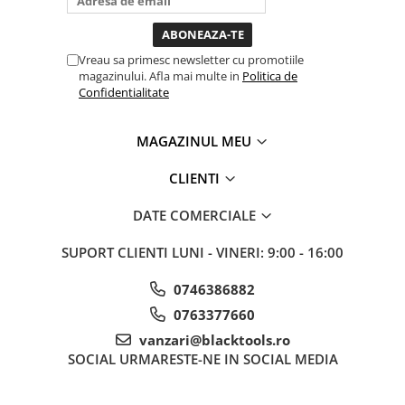
toata ziua ,ce...
Sisteme de ridicare si sustinere
Capre Auto
Vreau sa primesc newsletter cu promotiile
Cricuri Hidraulice
magazinului. Afla mai multe in
Politica de
Confidentialitate
Surubelnite Si Biti
Truse de biti
MAGAZINUL MEU
Truse de surubelnite
Vulcanizare
CLIENTI
Masini de dejantat roti
DATE COMERCIALE
Masini de echilibrat roti
Piese de schimb
SUPORT CLIENTI
LUNI - VINERI: 9:00 - 16:00
Scule Vulcanizare
0746386882
0763377660
vanzari@blacktools.ro
SOCIAL
URMARESTE-NE IN SOCIAL MEDIA