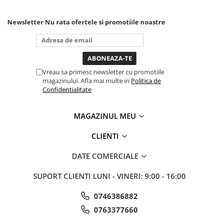
mai in stanga sau in dreapta
unde ai nevoie lumina
puternica si de la baterie care
Newsletter
Nu rata ofertele si promotiile noastre
tine destul de mult dar daca o
bagi la priza nu mai ai treaba
toata ziua ,ce...
Vreau sa primesc newsletter cu promotiile
magazinului. Afla mai multe in
Politica de
Confidentialitate
MAGAZINUL MEU
CLIENTI
DATE COMERCIALE
SUPORT CLIENTI
LUNI - VINERI: 9:00 - 16:00
0746386882
0763377660