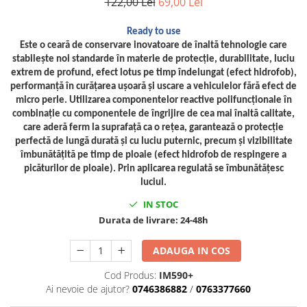
122,00 Lei
69,00 Lei
Tig-Wig
Pompe si Cilindri Hidraulici
Ready to use
Este o ceară de conservare inovatoare de înaltă tehnologie care
Prese pentru arcuri
stabilește noi standarde în materie de protecție, durabilitate, luciu
extrem de profund, efect lotus pe timp îndelungat (efect hidrofob),
Redresoare,Roboti Pornire,Cabluri
performanță în curățarea ușoară și uscare a vehiculelor fără efect de
Curent
micro perle. Utilizarea componentelor reactive polifuncționale în
Schimb ulei
combinație cu componentele de îngrijire de cea mai înaltă calitate,
care aderă ferm la suprafață ca o rețea, garantează o protecție
Accesorii schimb ulei
perfectă de lungă durată și cu luciu puternic, precum și vizibilitate
Chei buson baie ulei
îmbunătățită pe timp de ploaie (efect hidrofob de respingere a
Chei filtru ulei
picăturilor de ploaie). Prin aplicarea regulată se îmbunătățesc
luciul.
Recuperatoare de ulei
Scule Ajutatoare
IN STOC
Durata de livrare:
24-48h
Scule De Mana si Unelte
Aparate de nituit si capsat
ADAUGA IN COS
Burghie
Cod Produs:
IM590+
Capsatoare tapiterie
Ai nevoie de ajutor?
0746386882
/
0763377660
Chei de Forta