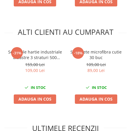
ADAUGA IN COS
ADAUGA IN COS
Sisteme de ridicare si sustinere
Capre Auto
Cricuri Hidraulice
ALTI CLIENTI AU CUMPARAT
Surubelnite Si Biti
Truse de biti
Truse de surubelnite
Set 2 role hartie industriale
Set lavete microfibra cutie
-31%
-18%
Vulcanizare
albastre 3 straturi 500
30 buc
portii,170M/rola 34x22cm
Masini de dejantat roti
159,00 Lei
109,00 Lei
Mega Blue
109,00 Lei
89,00 Lei
Masini de echilibrat roti
Piese de schimb
Scule Vulcanizare
IN STOC
IN STOC
ADAUGA IN COS
ADAUGA IN COS
ULTIMELE RECENZII