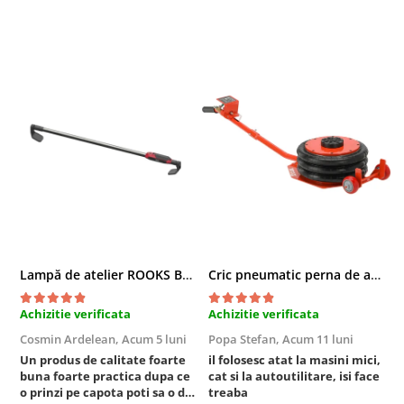
Lampă de atelier ROOKS B2 HYBRID pentru capotă, 2000 lumeni, 5000 mAh
Cric pneumatic perna de aer cu inaltator 6T
Achizitie verificata
Achizitie verificata
A
Cosmin Ardelean,
Acum 5 luni
Popa Stefan,
Acum 11 luni
F
Un produs de calitate foarte
il folosesc atat la masini mici,
r
buna foarte practica dupa ce
cat si la autoutilitare, isi face
o prinzi pe capota poti sa o dai
treaba