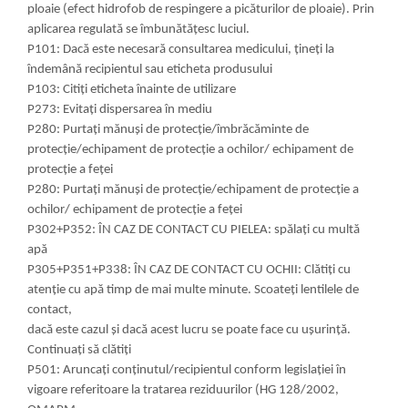
Nissan
ploaie (efect hidrofob de respingere a picăturilor de ploaie). Prin
aplicarea regulată se îmbunătățesc luciul.
Opel
P101: Dacă este necesară consultarea medicului, ţineţi la
Peugeot
îndemână recipientul sau eticheta produsului
Renault
P103: Citiţi eticheta înainte de utilizare
Rover
P273: Evitaţi dispersarea în mediu
Saab
P280: Purtaţi mănuşi de protecţie/îmbrăcăminte de
protecţie/echipament de protecţie a ochilor/ echipament de
Seat
protecţie a feţei
Skoda
P280: Purtaţi mănuşi de protecţie/echipament de protecţie a
Suzuki
ochilor/ echipament de protecţie a feţei
Universale
P302+P352: ÎN CAZ DE CONTACT CU PIELEA: spălaţi cu multă
Volkswagen
apă
Volvo
P305+P351+P338: ÎN CAZ DE CONTACT CU OCHII: Clătiţi cu
atenţie cu apă timp de mai multe minute. Scoateţi lentilele de
Scule pentru tinichigerie
contact,
Scule Pneumatice
dacă este cazul şi dacă acest lucru se poate face cu uşurinţă.
Accesorii Pneumatice
Continuaţi să clătiţi
P501: Aruncați conținutul/recipientul conform legislaţiei în
Alte scule pneumatice
vigoare referitoare la tratarea reziduurilor (HG 128/2002,
Chei cu clichet