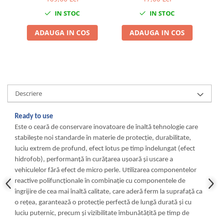
Mega Blue
Scule fixare distributie
IN STOC
IN STOC
Alfa romeo
ADAUGA IN COS
ADAUGA IN COS
Audi
Bmw
Chevrolet
Chrysler
Citroen
Descriere
Dacia
Fiat
Ready to use
Ford
Este o ceară de conservare inovatoare de înaltă tehnologie care
Jaguar
stabilește noi standarde în materie de protecție, durabilitate,
Jeep
luciu extrem de profund, efect lotus pe timp îndelungat (efect
hidrofob), performanță în curățarea ușoară și uscare a
Lancia
vehiculelor fără efect de micro perle. Utilizarea componentelor
Land Rover
reactive polifuncționale în combinație cu componentele de
Mazda
îngrijire de cea mai înaltă calitate, care aderă ferm la suprafață ca
Mercedes
o rețea, garantează o protecție perfectă de lungă durată și cu
Mini
luciu puternic, precum și vizibilitate îmbunătățită pe timp de