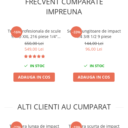
FRECVENT CUMPARATE
Scule fixare distributie
IMPREUNA
Alfa romeo
Audi
Bmw
Trusa profesionala de scule
Set prelungitoare de impact
-16%
-33%
Chevrolet
YATO XXL 216 piese 1/4"
1/4 3/8 1/2 9 piese
3/8" 1/2"
Chrysler
650,00 Lei
144,00 Lei
549,00 Lei
96,00 Lei
Citroen
Dacia
Fiat
IN STOC
IN STOC
Ford
ADAUGA IN COS
ADAUGA IN COS
Jaguar
Jeep
Lancia
Land Rover
ALTI CLIENTI AU CUMPARAT
Mazda
Mercedes
Mini
Tubulara lunga de impact
Tubulara scurta de impact
-22%
-19%