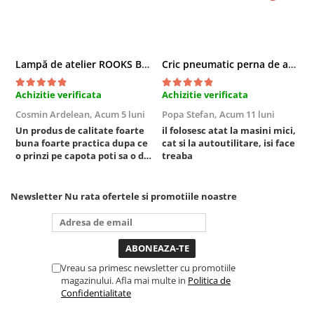
Compresoare
Filtre Pneumatice
Furtune Aer Comprimat
Lampă de atelier ROOKS B2 HYBRID pentru capotă, 2000 lumeni, 5000 mAh
Cric pneumatic perna de aer cu inaltator 6T
Masini de gaurit si taiat
Pistoale de vopsit
Achizitie verificata
Achizitie verificata
A
Pistoale Pneumatice
Cosmin Ardelean,
Acum 5 luni
Popa Stefan,
Acum 11 luni
F
Polizoare biax
Un produs de calitate foarte
il folosesc atat la masini mici,
r
Scule pentru nituit si capsat
buna foarte practica dupa ce
cat si la autoutilitare, isi face
o prinzi pe capota poti sa o dai
treaba
Slefuitoare Pneumatice
mai in stanga sau in dreapta
Scule speciale
unde ai nevoie lumina
puternica si de la baterie care
Newsletter
Nu rata ofertele si promotiile noastre
Diagnoza si masurari
tine destul de mult dar daca o
Injectoare
bagi la priza nu mai ai treaba
toata ziua ,ce...
Motor
Rulmenti,Bucsi si Extractoare
Vreau sa primesc newsletter cu promotiile
Sistem directie
magazinului. Afla mai multe in
Politica de
Sistem franare
Confidentialitate
Sistem Vibro-Power