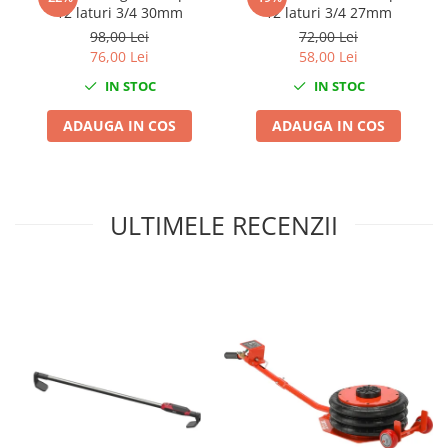
Nissan
12 laturi 3/4 30mm
12 laturi 3/4 27mm
98,00 Lei
72,00 Lei
Opel
76,00 Lei
58,00 Lei
Peugeot
IN STOC
IN STOC
Renault
Rover
ADAUGA IN COS
ADAUGA IN COS
Saab
Seat
Skoda
ULTIMELE RECENZII
Suzuki
Universale
Volkswagen
Volvo
Scule pentru tinichigerie
Scule Pneumatice
Accesorii Pneumatice
Alte scule pneumatice
Chei cu clichet