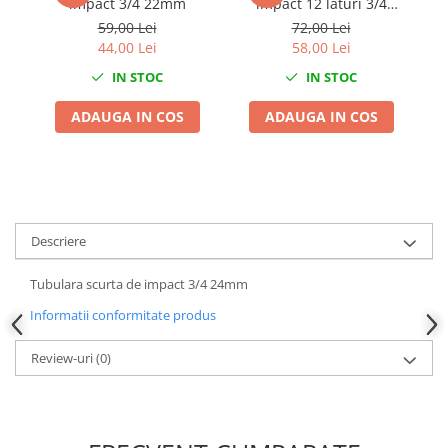
impact 3/4 22mm
impact 12 laturi 3/4
Chei Dinamometrice
27mm
59,00 Lei
72,00 Lei
Ciocane Dalti si Dornuri
44,00 Lei
58,00 Lei
Gresoare
IN STOC
IN STOC
Reparat Filete
ADAUGA IN COS
ADAUGA IN COS
Scule Electrice
Aeroterme si Incalzitoare
Aparate de spalat cu presiune
Aspiratoare industriale
Lampi si Lanterne
Descriere
Masini de insurubat si gaurit
Masini de polishat
Tubulara scurta de impact 3/4 24mm
Pistoale aer cald
Informatii conformitate produs
Pistoale de lipit
Pistoale electrice de impact
Review-uri
(0)
Polizoare unghiulare
Rindele
Slefuitoare electrice