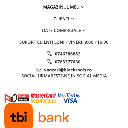
Sisteme de ridicare si sustinere
MAGAZINUL MEU
Capre Auto
CLIENTI
Cricuri Hidraulice
Surubelnite Si Biti
DATE COMERCIALE
Truse de biti
SUPORT CLIENTI
LUNI - VINERI: 9:00 - 16:00
Truse de surubelnite
Vulcanizare
0746386882
0763377660
Masini de dejantat roti
Masini de echilibrat roti
vanzari@blacktools.ro
SOCIAL
URMARESTE-NE IN SOCIAL MEDIA
Piese de schimb
Scule Vulcanizare