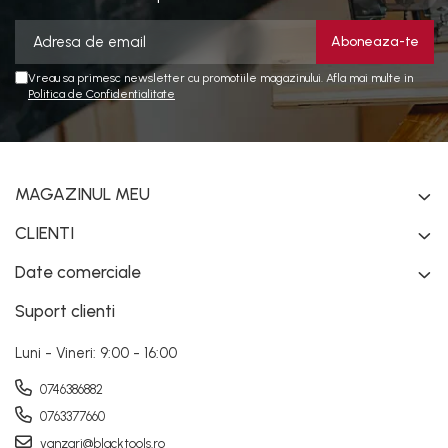
Vreau sa primesc newsletter cu promotiile magazinului. Afla mai multe in
Politica de Confidentialitate
MAGAZINUL MEU
CLIENTI
Date comerciale
Suport clienti
Luni - Vineri: 9:00 - 16:00
0746386882
0763377660
vanzari@blacktools.ro