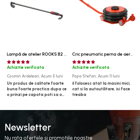
Sistem franare
Sistem Vibro-Power
Sisteme de ridicare si sustinere
Capre Auto
Cricuri Hidraulice
Surubelnite Si Biti
Lampă de atelier ROOKS B2 HYBRID pentru capotă, 2000 lumeni, 5000 mAh
Cric pneumatic perna de aer cu inaltator 6T
Truse de biti
Achizitie verificata
Achizitie verificata
A
Truse de surubelnite
Cosmin Ardelean,
Acum 5 luni
Popa Stefan,
Acum 11 luni
F
Vulcanizare
Un produs de calitate foarte
il folosesc atat la masini mici,
r
buna foarte practica dupa ce
cat si la autoutilitare, isi face
Masini de dejantat roti
o prinzi pe capota poti sa o
treaba
Masini de echilibrat roti
dai mai in stanga sau in
Piese de schimb
dreapta unde ai nevoie lumina
puternica si de la baterie care
Scule Vulcanizare
tine destul de mult dar daca o
bagi la priza nu mai ai treaba
Newsletter
toata ziua ,ce...
Nu rata ofertele si promotiile noastre