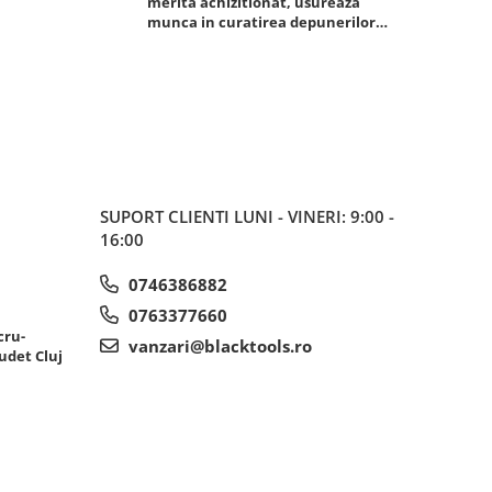
merita achizitionat, usureaza
foarte bun, 
munca in curatirea depunerilor
rezistent
de carbon in admisie
SUPORT CLIENTI
LUNI - VINERI: 9:00 -
16:00
0746386882
0763377660
cru-
vanzari@blacktools.ro
udet Cluj