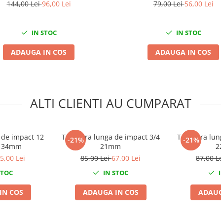
144,00 Lei
96,00 Lei
79,00 Lei
56,00 Lei
IN STOC
IN STOC
ADAUGA IN COS
ADAUGA IN COS
ALTI CLIENTI AU CUMPARAT
 de impact 12
Tubulara lunga de impact 3/4
Tubulara lun
-21%
-21%
/4 34mm
21mm
2
5,00 Lei
85,00 Lei
67,00 Lei
87,00 L
STOC
IN STOC
I
IN COS
ADAUGA IN COS
ADAUG