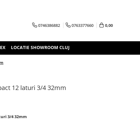
0746386882
0763377660
0,00
TEX
LOCATIE SHOWROOM CLUJ
mm
pact 12 laturi 3/4 32mm
turi 3/4 32mm