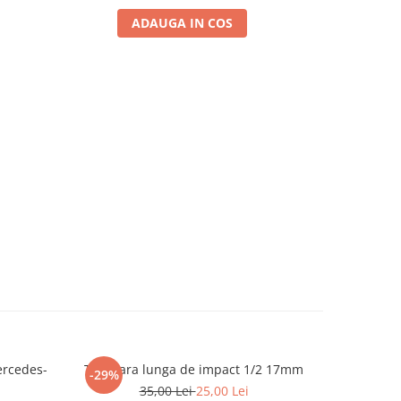
ADAUGA IN COS
A
ercedes-
Tubulara lunga de impact 1/2 17mm
Trusa che
-29%
-19%
1
35,00 Lei
25,00 Lei