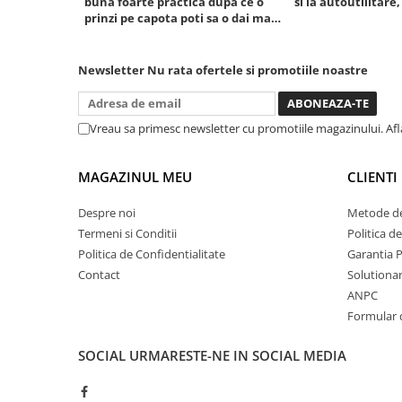
buna foarte practica dupa ce o
si la autoutilitare,
prinzi pe capota poti sa o dai mai
Mini
in stanga sau in dreapta unde ai
Nissan
nevoie lumina puternica si de la
Opel
baterie care tine destul de mult
Newsletter
Nu rata ofertele si promotiile noastre
dar daca o bagi la priza nu mai ai
Peugeot
treaba toata ziua ,ce...
Renault
Vreau sa primesc newsletter cu promotiile magazinului. Af
Rover
Saab
MAGAZINUL MEU
CLIENTI
Seat
Skoda
Despre noi
Metode de
Suzuki
Termeni si Conditii
Politica d
Universale
Politica de Confidentialitate
Garantia 
Contact
Solutionare
Volkswagen
ANPC
Volvo
Formular 
Scule pentru tinichigerie
Scule Pneumatice
SOCIAL
URMARESTE-NE IN SOCIAL MEDIA
Accesorii Pneumatice
Alte scule pneumatice