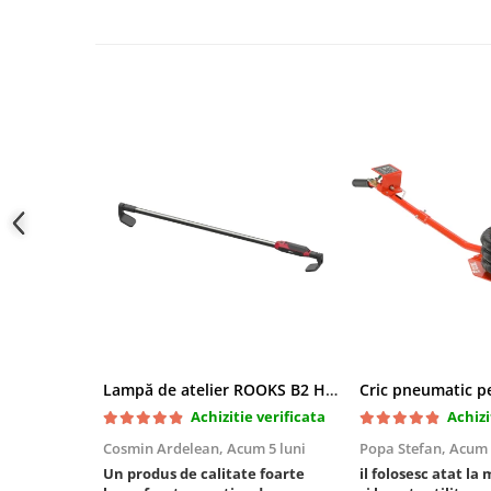
Slefuitoare electrice
Scule fixare distributie
Alfa romeo
Audi
Bmw
Chevrolet
Chrysler
Citroen
Dacia
Fiat
Ford
Jaguar
Jeep
Lampă de atelier ROOKS B2 HYBRID pentru capotă, 2000 lumeni, 5000 mAh
Lancia
Achizitie verificata
Achizi
Land Rover
Cosmin Ardelean,
Acum 5 luni
Popa Stefan,
Acum 
Mazda
Un produs de calitate foarte
il folosesc atat la 
Mercedes