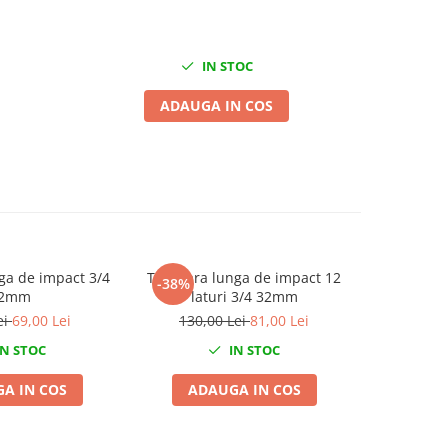
1
IN STOC
ADAUGA IN COS
ga de impact 3/4
Tubulara lunga de impact 12
Tubulara 
-38%
-23%
2mm
laturi 3/4 32mm
ei
69,00 Lei
130,00 Lei
81,00 Lei
94,0
N STOC
IN STOC
A IN COS
ADAUGA IN COS
ADA