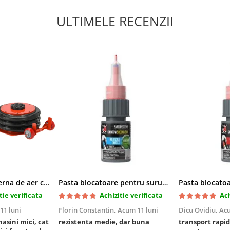
ULTIMELE RECENZII
Cric pneumatic perna de aer cu inaltator 6T
Pasta blocatoare pentru suruburi,rezistenta medie
tie verificata
Achizitie verificata
Ach
11 luni
Florin Constantin,
Acum 11 luni
Dicu Ovidiu,
Acu
masini mici, cat
rezistenta medie, dar buna
transport rapid