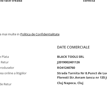
 isi face treaba
corecta
la mai multe in
Politica de Confidentialitate
DATE COMERCIALE
 Plata
BLACK TOOLS SRL
e Retur
J2019002401126
Produselor
RO41240760
a online a litigiilor
Strada Tarnita Nr 8.Punct de Lu
Floresti Str.Avram Iancu nr 135 J
Cluj Napoca, Cluj
de Retur