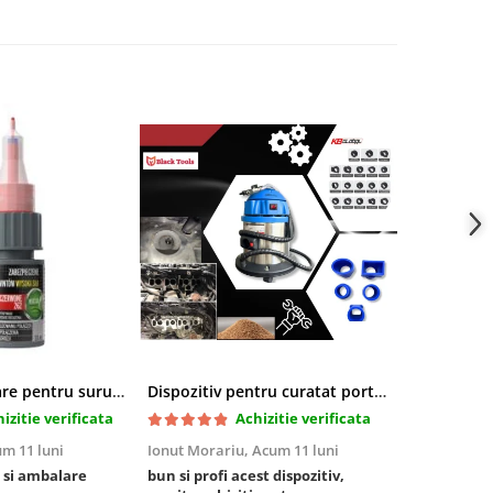
Pasta blocatoare pentru suruburi,rezistenta inalta
Dispozitiv pentru curatat porturi admisie si evacuare fara demontare cu coji de nuca si accesorii incluse
izitie verificata
Achizitie verificata
m 11 luni
Ionut Morariu,
Acum 11 luni
Marian Stat
 si ambalare
bun si profi acest dispozitiv,
un pachet ra