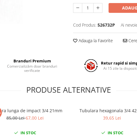
ADAUG
Cod Produs:
526732P
Ai nevoi
Adauga la Favorite
Cere 
Branduri Premium
Retur rapid si sim
Comercializăm doar branduri
Ai 15 zile la dispozit
verificate
PRODUSE ALTERNATIVE
ara lunga de impact 3/4 21mm
Tubulara hexagonala 3/4 
%
85,00 Lei
67,00 Lei
39,65 Lei
IN STOC
IN STOC