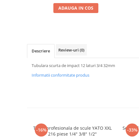
Mig-Mag
ADAUGA IN COS
Sudura In Puncte
Tig-Wig
Pompe si Cilindri Hidraulici
Prese pentru arcuri
Redresoare,Roboti Pornire,Cabluri
Review-uri
(0)
Descriere
Curent
Schimb ulei
Tubulara scurta de impact 12 laturi 3/4 32mm
Accesorii schimb ulei
Informatii conformitate produs
Chei buson baie ulei
Chei filtru ulei
Recuperatoare de ulei
Scule Ajutatoare
Scule De Mana si Unelte
Aparate de nituit si capsat
Trusa profesionala de scule YATO XXL
Set pre
-16%
-33%
Burghie
216 piese 1/4" 3/8" 1/2"
Capsatoare tapiterie