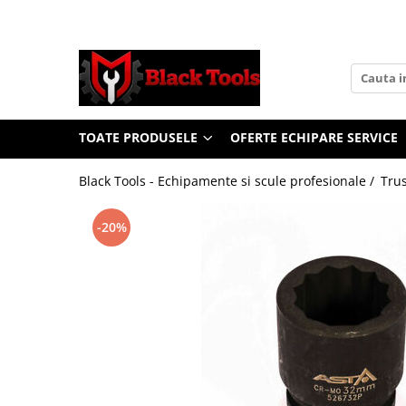
Toate Produsele
Scule Service Auto
Chei Si Truse De Chei
TOATE PRODUSELE
OFERTE ECHIPARE SERVICE
Chei combinate
Chei Combinate Cu Clichet
Black Tools - Echipamente si scule profesionale /
Trus
Chei Cotite
Chei speciale
-20%
Clesti Si Seturi De Clesti
Clesti autoblocanti
Clesti pentru sertizat
Clesti pentru sigurante
Clesti reglabili pentru tevi
Clesti service auto
Clesti universali