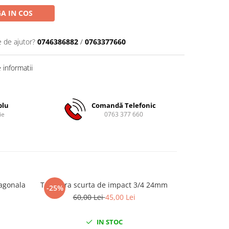
A IN COS
e de ajutor?
0746386882
/
0763377660
informatii
plu
Comandă Telefonic
ie
0763 377 660
agonala
Tubulara scurta de impact 3/4 24mm
Tubulara scur
-25%
-20%
60,00 Lei
45,00 Lei
79
IN STOC