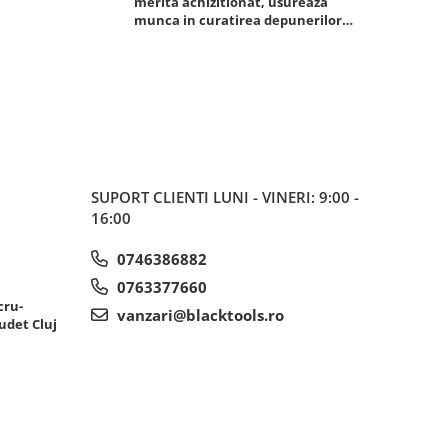
merita achizitionat, usureaza
foarte bun, 
munca in curatirea depunerilor
rezistent
de carbon in admisie
SUPORT CLIENTI
LUNI - VINERI: 9:00 -
16:00
0746386882
0763377660
cru-
vanzari@blacktools.ro
udet Cluj