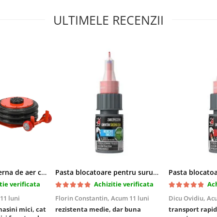
ULTIMELE RECENZII
Cric pneumatic perna de aer cu inaltator 6T
Pasta blocatoare pentru suruburi,rezistenta medie
tie verificata
Achizitie verificata
Ach
11 luni
Florin Constantin,
Acum 11 luni
Dicu Ovidiu,
Acu
masini mici, cat
rezistenta medie, dar buna
transport rapid