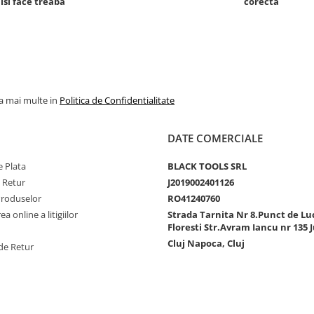
 isi face treaba
corecta
la mai multe in
Politica de Confidentialitate
DATE COMERCIALE
 Plata
BLACK TOOLS SRL
e Retur
J2019002401126
Produselor
RO41240760
a online a litigiilor
Strada Tarnita Nr 8.Punct de Lu
Floresti Str.Avram Iancu nr 135 J
Cluj Napoca, Cluj
de Retur