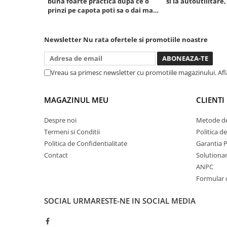
buna foarte practica dupa ce o
si la autoutilitare,
prinzi pe capota poti sa o dai mai
Mini
in stanga sau in dreapta unde ai
Nissan
nevoie lumina puternica si de la
Opel
baterie care tine destul de mult
Newsletter
Nu rata ofertele si promotiile noastre
dar daca o bagi la priza nu mai ai
Peugeot
treaba toata ziua ,ce...
Renault
Vreau sa primesc newsletter cu promotiile magazinului. Af
Rover
Saab
MAGAZINUL MEU
CLIENTI
Seat
Skoda
Despre noi
Metode de
Suzuki
Termeni si Conditii
Politica d
Universale
Politica de Confidentialitate
Garantia 
Contact
Solutionare
Volkswagen
ANPC
Volvo
Formular 
Scule pentru tinichigerie
Scule Pneumatice
SOCIAL
URMARESTE-NE IN SOCIAL MEDIA
Accesorii Pneumatice
Alte scule pneumatice