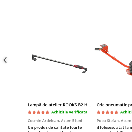
Slefuitoare electrice
Scule fixare distributie
Alfa romeo
Audi
Bmw
Chevrolet
Chrysler
Citroen
Dacia
Fiat
Ford
Jaguar
Jeep
Lampă de atelier ROOKS B2 HYBRID pentru capotă, 2000 lumeni, 5000 mAh
Lancia
Achizitie verificata
Achizi
Land Rover
Cosmin Ardelean,
Acum 5 luni
Popa Stefan,
Acum 
Mazda
Un produs de calitate foarte
il folosesc atat la 
Mercedes