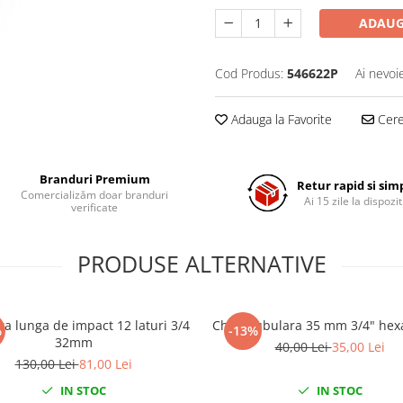
ADAUG
Cod Produs:
546622P
Ai nevoi
Adauga la Favorite
Cere 
Branduri Premium
Retur rapid si sim
Comercializăm doar branduri
Ai 15 zile la dispozit
verificate
PRODUSE ALTERNATIVE
a lunga de impact 12 laturi 3/4
Cheie tubulara 35 mm 3/4" hex
%
-13%
32mm
40,00 Lei
35,00 Lei
130,00 Lei
81,00 Lei
IN STOC
IN STOC