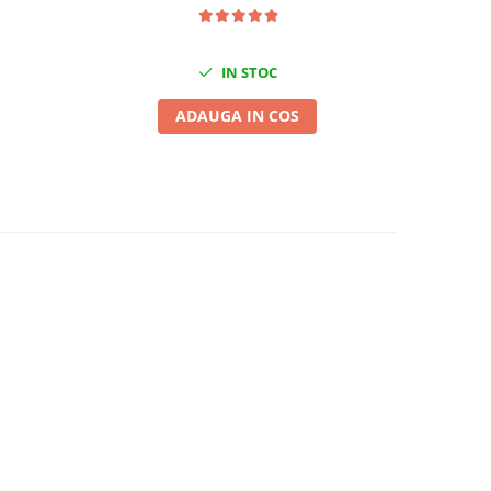
1
IN STOC
ADAUGA IN COS