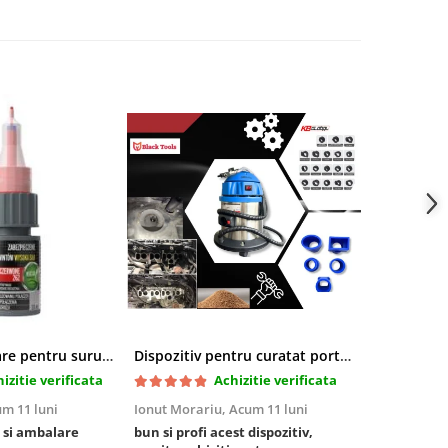
Pasta blocatoare pentru suruburi,rezistenta inalta
Dispozitiv pentru curatat porturi admisie si evacuare fara demontare cu coji de nuca si accesorii incluse
izitie verificata
Achizitie verificata
m 11 luni
Ionut Morariu,
Acum 11 luni
Marian Stat
 si ambalare
bun si profi acest dispozitiv,
un pachet ra