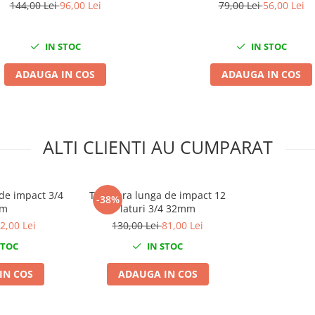
144,00 Lei
96,00 Lei
79,00 Lei
56,00 Lei
IN STOC
IN STOC
ADAUGA IN COS
ADAUGA IN COS
ALTI CLIENTI AU CUMPARAT
de impact 3/4
Tubulara lunga de impact 12
-38%
mm
laturi 3/4 32mm
2,00 Lei
130,00 Lei
81,00 Lei
STOC
IN STOC
IN COS
ADAUGA IN COS