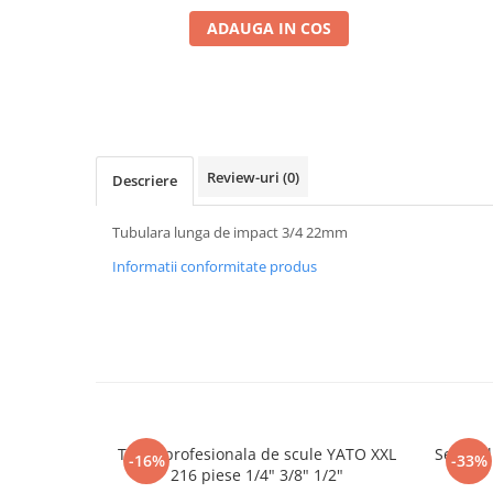
Mig-Mag
ADAUGA IN COS
Sudura In Puncte
Tig-Wig
Pompe si Cilindri Hidraulici
Prese pentru arcuri
Redresoare,Roboti Pornire,Cabluri
Review-uri
(0)
Descriere
Curent
Schimb ulei
Tubulara lunga de impact 3/4 22mm
Accesorii schimb ulei
Informatii conformitate produs
Chei buson baie ulei
Chei filtru ulei
Recuperatoare de ulei
Scule Ajutatoare
Scule De Mana si Unelte
Aparate de nituit si capsat
Trusa profesionala de scule YATO XXL
Set pre
-16%
-33%
Burghie
216 piese 1/4" 3/8" 1/2"
Capsatoare tapiterie