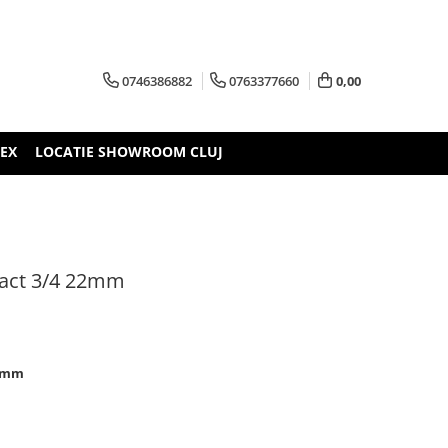
0746386882
0763377660
0,00
TEX
LOCATIE SHOWROOM CLUJ
pact 3/4 22mm
22mm