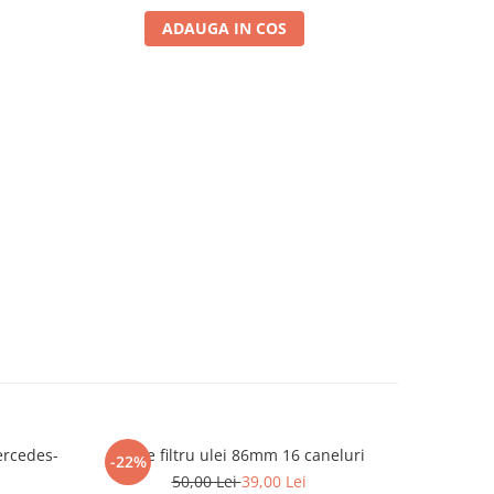
ADAUGA IN COS
A
ercedes-
Cheie filtru ulei 86mm 16 caneluri
Trusa che
-22%
-19%
1
50,00 Lei
39,00 Lei