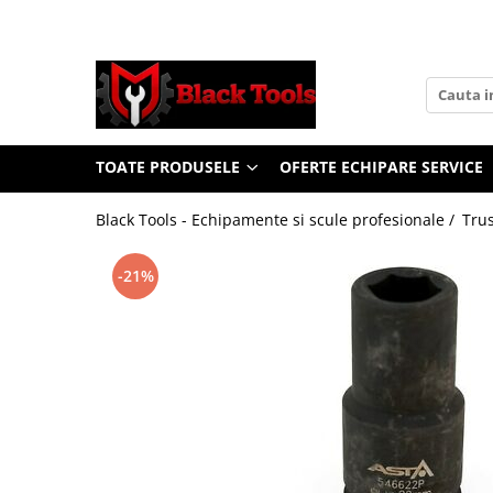
Toate Produsele
Scule Service Auto
Chei Si Truse De Chei
TOATE PRODUSELE
OFERTE ECHIPARE SERVICE
Chei combinate
Chei Combinate Cu Clichet
Black Tools - Echipamente si scule profesionale /
Trus
Chei Cotite
Chei speciale
-21%
Clesti Si Seturi De Clesti
Clesti autoblocanti
Clesti pentru sertizat
Clesti pentru sigurante
Clesti reglabili pentru tevi
Clesti service auto
Clesti universali