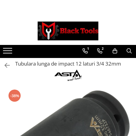
Toate Produsele
Scule Service Auto
Chei Si Truse De Chei
1
2
Chei combinate
Chei Combinate Cu Clichet
Tubulara lunga de impact 12 laturi 3/4 32mm
Chei Cotite
Chei speciale
Clesti Si Seturi De Clesti
Clesti autoblocanti
-38%
Clesti pentru sertizat
Clesti pentru sigurante
Clesti reglabili pentru tevi
Clesti service auto
Clesti universali