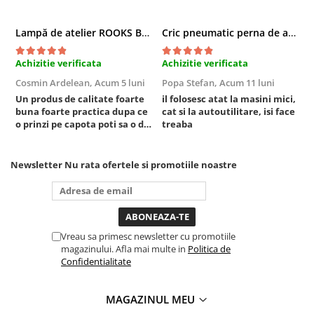
Chei cu clichet
Lampă de atelier ROOKS B2 HYBRID pentru capotă, 2000 lumeni, 5000 mAh
Cric pneumatic perna de aer cu inaltator 6T
Compresoare
Filtre Pneumatice
Achizitie verificata
Achizitie verificata
A
Furtune Aer Comprimat
Cosmin Ardelean,
Acum 5 luni
Popa Stefan,
Acum 11 luni
F
Masini de gaurit si taiat
Un produs de calitate foarte
il folosesc atat la masini mici,
r
Pistoale de vopsit
buna foarte practica dupa ce
cat si la autoutilitare, isi face
o prinzi pe capota poti sa o dai
treaba
Pistoale Pneumatice
mai in stanga sau in dreapta
Polizoare biax
unde ai nevoie lumina
puternica si de la baterie care
Scule pentru nituit si capsat
Newsletter
Nu rata ofertele si promotiile noastre
tine destul de mult dar daca o
Slefuitoare Pneumatice
bagi la priza nu mai ai treaba
Scule speciale
toata ziua ,ce...
Diagnoza si masurari
Vreau sa primesc newsletter cu promotiile
Injectoare
magazinului. Afla mai multe in
Politica de
Motor
Confidentialitate
Rulmenti,Bucsi si Extractoare
Sistem directie
MAGAZINUL MEU
Sistem franare