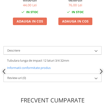
59,00 Lei
98,00 Lei
44,00 Lei
76,00 Lei
Chei de Forta
Chei Dinamometrice
IN STOC
IN STOC
Ciocane Dalti si Dornuri
ADAUGA IN COS
ADAUGA IN COS
Gresoare
Reparat Filete
Scule Electrice
Aeroterme si Incalzitoare
Aparate de spalat cu presiune
Descriere
Aspiratoare industriale
Tubulara lunga de impact 12 laturi 3/4 32mm
Lampi si Lanterne
Masini de insurubat si gaurit
Informatii conformitate produs
Masini de polishat
Review-uri
(0)
Pistoale aer cald
Pistoale de lipit
Pistoale electrice de impact
Polizoare unghiulare
FRECVENT CUMPARATE
Rindele