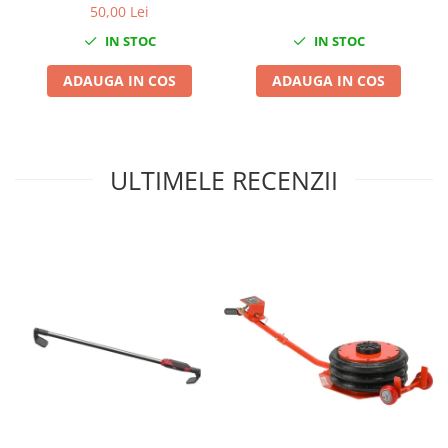
50,00 Lei
Mini
IN STOC
IN STOC
Nissan
Opel
ADAUGA IN COS
ADAUGA IN COS
Peugeot
Renault
Rover
ULTIMELE RECENZII
Saab
Seat
Skoda
Suzuki
Universale
Volkswagen
Volvo
Scule pentru tinichigerie
Scule Pneumatice
Accesorii Pneumatice
Alte scule pneumatice