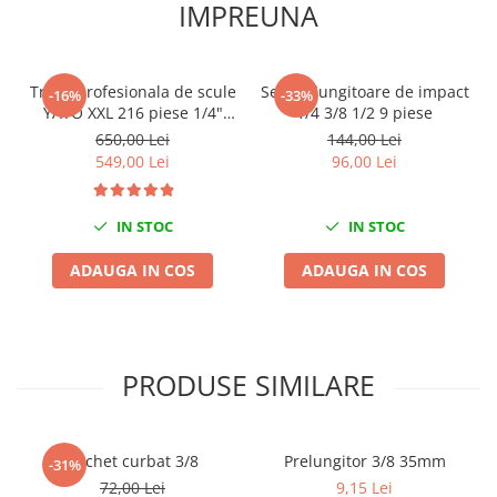
IMPREUNA
Slefuitoare electrice
Scule fixare distributie
Alfa romeo
Trusa profesionala de scule
Set prelungitoare de impact
-16%
-33%
YATO XXL 216 piese 1/4"
1/4 3/8 1/2 9 piese
Audi
3/8" 1/2"
650,00 Lei
144,00 Lei
Bmw
549,00 Lei
96,00 Lei
Chevrolet
Chrysler
IN STOC
IN STOC
Citroen
Dacia
ADAUGA IN COS
ADAUGA IN COS
Fiat
Ford
Jaguar
Jeep
PRODUSE SIMILARE
Lancia
Land Rover
Clichet curbat 3/8
Prelungitor 3/8 35mm
Mazda
-31%
72,00 Lei
9,15 Lei
Mercedes