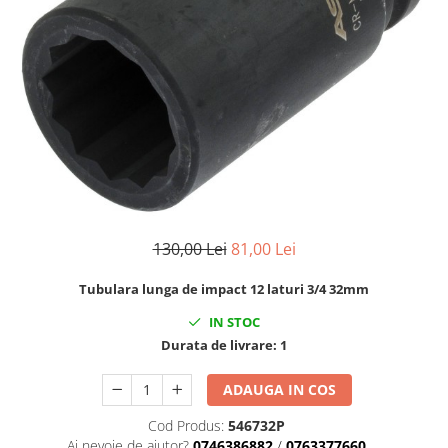
Clima/Aer conditionat
Cricuri cutie viteze
Dispozitive de sablat & accesorii
Dispozitive spalat piese
Dulapuri Bancuri Carucioare
Bancuri de lucru
Carucioare pentru marfa
Cutii pentru scule
Dulapuri echipate
130,00 Lei
81,00 Lei
Dulapuri pentru scule
Tubulara lunga de impact 12 laturi 3/4 32mm
Module scule
Echipamente De Sudura
IN STOC
Durata de livrare:
1
Aparate taiere cu plasma
Autogen
ADAUGA IN COS
Invertoare Sudura
Cod Produs:
546732P
Magneti fixare sudura
Ai nevoie de ajutor?
0746386882
/
0763377660