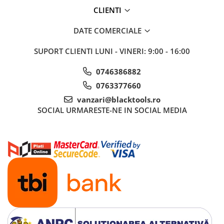
CLIENTI
Sistem Vibro-Power
Sisteme de ridicare si sustinere
DATE COMERCIALE
Capre Auto
SUPORT CLIENTI
LUNI - VINERI: 9:00 - 16:00
Cricuri Hidraulice
Surubelnite Si Biti
0746386882
Truse de biti
0763377660
Truse de surubelnite
vanzari@blacktools.ro
SOCIAL
URMARESTE-NE IN SOCIAL MEDIA
Vulcanizare
Masini de dejantat roti
Masini de echilibrat roti
Piese de schimb
Scule Vulcanizare
Truse de scule si accesorii
Truse de scule
Truse si accesorii 1/2
Truse si Accesorii 1/4