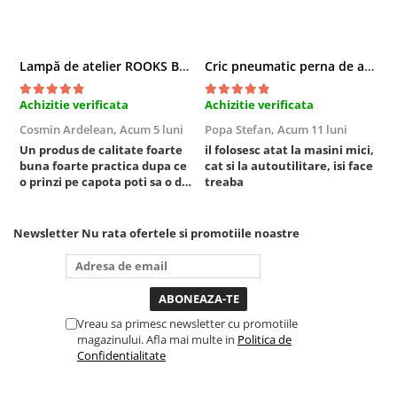
Chei cu clichet
Compresoare
Lampă de atelier ROOKS B2 HYBRID pentru capotă, 2000 lumeni, 5000 mAh
Cric pneumatic perna de aer cu inaltator 6T
Filtre Pneumatice
Furtune Aer Comprimat
Achizitie verificata
Achizitie verificata
A
Masini de gaurit si taiat
Cosmin Ardelean,
Acum 5 luni
Popa Stefan,
Acum 11 luni
F
Pistoale de vopsit
Un produs de calitate foarte
il folosesc atat la masini mici,
r
Pistoale Pneumatice
buna foarte practica dupa ce
cat si la autoutilitare, isi face
o prinzi pe capota poti sa o dai
treaba
Polizoare biax
mai in stanga sau in dreapta
Scule pentru nituit si capsat
unde ai nevoie lumina
Slefuitoare Pneumatice
puternica si de la baterie care
Newsletter
Nu rata ofertele si promotiile noastre
tine destul de mult dar daca o
Scule speciale
bagi la priza nu mai ai treaba
toata ziua ,ce...
Diagnoza si masurari
Injectoare
Vreau sa primesc newsletter cu promotiile
Motor
magazinului. Afla mai multe in
Politica de
Rulmenti,Bucsi si Extractoare
Confidentialitate
Sistem directie
Sistem franare