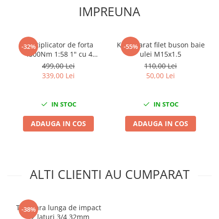
IMPREUNA
Slefuitoare electrice
Scule fixare distributie
Alfa romeo
Multiplicator de forta
Kit reparat filet buson baie
-32%
-55%
Audi
4500Nm 1:58 1" cu 4
ulei M15x1.5
tubulare incluse
Bmw
499,00 Lei
110,00 Lei
339,00 Lei
50,00 Lei
Chevrolet
Chrysler
Citroen
IN STOC
IN STOC
Dacia
ADAUGA IN COS
ADAUGA IN COS
Fiat
Ford
Jaguar
Jeep
ALTI CLIENTI AU CUMPARAT
Lancia
Land Rover
Mazda
Tubulara lunga de impact
-38%
Mercedes
12 laturi 3/4 32mm