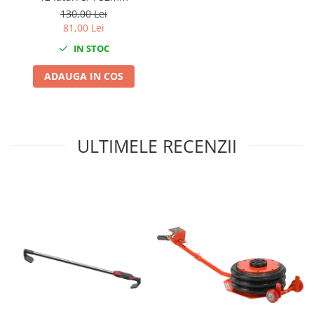
130,00 Lei
Mini
81,00 Lei
Nissan
IN STOC
Opel
Peugeot
ADAUGA IN COS
Renault
Rover
Saab
ULTIMELE RECENZII
Seat
Skoda
Suzuki
Universale
Volkswagen
Volvo
Scule pentru tinichigerie
Scule Pneumatice
Accesorii Pneumatice
Alte scule pneumatice