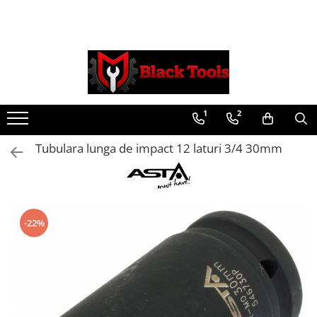
Toate Produsele
Scule Service Auto
Chei Si Truse De Chei
1
2
Chei combinate
Chei Combinate Cu Clichet
Tubulara lunga de impact 12 laturi 3/4 30mm
Chei Cotite
Chei speciale
Clesti Si Seturi De Clesti
Clesti autoblocanti
-22%
Clesti pentru sertizat
Clesti pentru sigurante
Clesti reglabili pentru tevi
Clesti service auto
Clesti universali