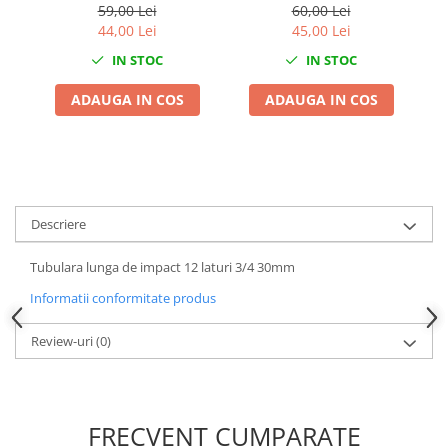
59,00 Lei
60,00 Lei
Chei de Forta
44,00 Lei
45,00 Lei
Chei Dinamometrice
IN STOC
IN STOC
Ciocane Dalti si Dornuri
ADAUGA IN COS
ADAUGA IN COS
Gresoare
Reparat Filete
Scule Electrice
Aeroterme si Incalzitoare
Aparate de spalat cu presiune
Descriere
Aspiratoare industriale
Lampi si Lanterne
Tubulara lunga de impact 12 laturi 3/4 30mm
Masini de insurubat si gaurit
Informatii conformitate produs
Masini de polishat
Pistoale aer cald
Review-uri
(0)
Pistoale de lipit
Pistoale electrice de impact
Polizoare unghiulare
FRECVENT CUMPARATE
Rindele