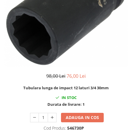
Clima/Aer conditionat
Cricuri cutie viteze
Dispozitive de sablat & accesorii
Dispozitive spalat piese
Dulapuri Bancuri Carucioare
Bancuri de lucru
Carucioare pentru marfa
Cutii pentru scule
Dulapuri echipate
98,00 Lei
76,00 Lei
Dulapuri pentru scule
Module scule
Tubulara lunga de impact 12 laturi 3/4 30mm
Echipamente De Sudura
IN STOC
Aparate taiere cu plasma
Durata de livrare:
1
Autogen
ADAUGA IN COS
Invertoare Sudura
Magneti fixare sudura
Cod Produs:
546730P