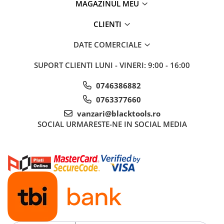
MAGAZINUL MEU
Sistem Vibro-Power
CLIENTI
Sisteme de ridicare si sustinere
Capre Auto
DATE COMERCIALE
Cricuri Hidraulice
SUPORT CLIENTI
LUNI - VINERI: 9:00 - 16:00
Surubelnite Si Biti
Truse de biti
0746386882
Truse de surubelnite
0763377660
Vulcanizare
vanzari@blacktools.ro
SOCIAL
URMARESTE-NE IN SOCIAL MEDIA
Masini de dejantat roti
Masini de echilibrat roti
Piese de schimb
Scule Vulcanizare
Truse de scule si accesorii
Truse de scule
Truse si accesorii 1/2
Truse si Accesorii 1/4