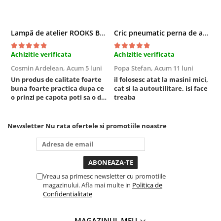
Compresoare
Filtre Pneumatice
Lampă de atelier ROOKS B2 HYBRID pentru capotă, 2000 lumeni, 5000 mAh
Cric pneumatic perna de aer cu inaltator 6T
Furtune Aer Comprimat
Masini de gaurit si taiat
Achizitie verificata
Achizitie verificata
A
Pistoale de vopsit
Cosmin Ardelean,
Acum 5 luni
Popa Stefan,
Acum 11 luni
F
Pistoale Pneumatice
Un produs de calitate foarte
il folosesc atat la masini mici,
r
Polizoare biax
buna foarte practica dupa ce
cat si la autoutilitare, isi face
o prinzi pe capota poti sa o dai
treaba
Scule pentru nituit si capsat
mai in stanga sau in dreapta
Slefuitoare Pneumatice
unde ai nevoie lumina
Scule speciale
puternica si de la baterie care
Newsletter
Nu rata ofertele si promotiile noastre
tine destul de mult dar daca o
Diagnoza si masurari
bagi la priza nu mai ai treaba
toata ziua ,ce...
Injectoare
Motor
Vreau sa primesc newsletter cu promotiile
Rulmenti,Bucsi si Extractoare
magazinului. Afla mai multe in
Politica de
Sistem directie
Confidentialitate
Sistem franare
Sistem Vibro-Power
MAGAZINUL MEU