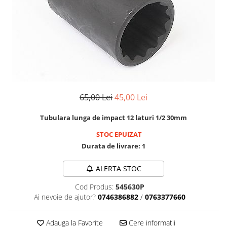
Cricuri cutie viteze
Tubulare de impact 3/4
Dispozitive de sablat & accesorii
Tubulare 1/2
Dispozitive spalat piese
Tubulare 1/2 bihexagonale
Dulapuri Bancuri Carucioare
Tubulare 1/2 hexagonale
Bancuri de lucru
Tubulare 1/4
Carucioare pentru marfa
Tubulare 3/4
Cutii pentru scule
Tubulare 3/8
65,00 Lei
45,00 Lei
Dulapuri echipate
Dulapuri pentru scule
Tubulara lunga de impact 12 laturi 1/2 30mm
Module scule
STOC EPUIZAT
Echipamente De Sudura
Durata de livrare:
1
Aparate taiere cu plasma
ALERTA STOC
Autogen
Invertoare Sudura
Cod Produs:
545630P
Ai nevoie de ajutor?
0746386882
/
0763377660
Magneti fixare sudura
Mig-Mag
Adauga la Favorite
Cere informatii
Sudura In Puncte