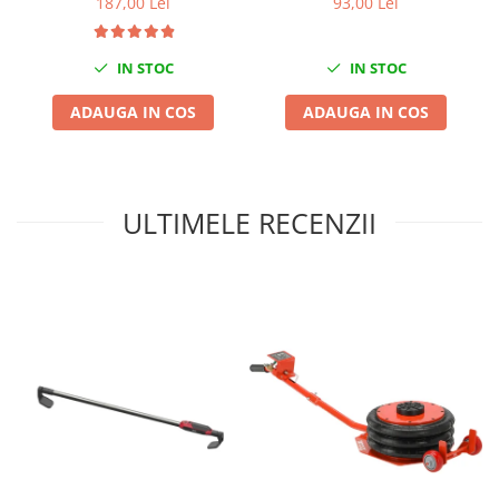
187,00 Lei
93,00 Lei
Nissan
Opel
IN STOC
IN STOC
Peugeot
Renault
ADAUGA IN COS
ADAUGA IN COS
Rover
Saab
Seat
ULTIMELE RECENZII
Skoda
Suzuki
Universale
Volkswagen
Volvo
Scule pentru tinichigerie
Scule Pneumatice
Accesorii Pneumatice
Alte scule pneumatice
Chei cu clichet