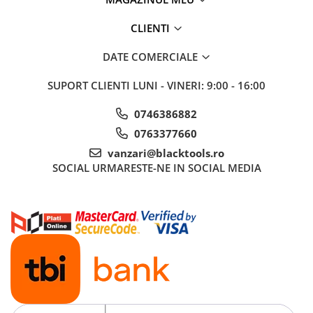
Sisteme de ridicare si sustinere
CLIENTI
Capre Auto
Cricuri Hidraulice
DATE COMERCIALE
Surubelnite Si Biti
SUPORT CLIENTI
LUNI - VINERI: 9:00 - 16:00
Truse de biti
Truse de surubelnite
0746386882
Vulcanizare
0763377660
Masini de dejantat roti
vanzari@blacktools.ro
SOCIAL
URMARESTE-NE IN SOCIAL MEDIA
Masini de echilibrat roti
Piese de schimb
Scule Vulcanizare