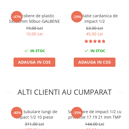
Scule fixare distributie
Alfa romeo
Set coliere de plastic
Articulatie cardanica de
-47%
-29%
Audi
5x300mm 50buc-GALBENE
impact 1/2
Bmw
19,00 Lei
63,00 Lei
10,00 Lei
45,00 Lei
Chevrolet
Chrysler
Citroen
IN STOC
IN STOC
Dacia
ADAUGA IN COS
ADAUGA IN COS
Fiat
Ford
Jaguar
Jeep
ALTI CLIENTI AU CUMPARAT
Lancia
Land Rover
Mazda
Trusa tubulare lungi de
Set tubare de impact 1/2 cu
-40%
-35%
impact 1/2 10 piese
protectie 17 19 21 mm TMP
Mercedes
311,00 Lei
144,00 Lei
Mini