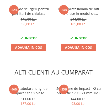
Scule fixare distributie
Tester de scurgeri pentru
Trusa profesionala de biti
-32%
-24%
Alfa romeo
garnituri de chiulasa
40 piese in modul de
Audi
spuma
145,00 Lei
244,00 Lei
Bmw
98,00 Lei
185,00 Lei
Chevrolet
Chrysler
IN STOC
IN STOC
Citroen
ADAUGA IN COS
ADAUGA IN COS
Dacia
Fiat
Ford
Jaguar
ALTI CLIENTI AU CUMPARAT
Jeep
Lancia
Land Rover
Trusa tubulare lungi de
Set tubare de impact 1/2 cu
-40%
-35%
Mazda
impact 1/2 10 piese
protectie 17 19 21 mm TMP
Mercedes
311,00 Lei
144,00 Lei
187,00 Lei
93,00 Lei
Mini