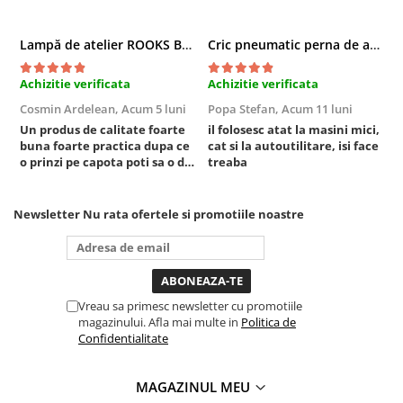
Compresoare
Filtre Pneumatice
Lampă de atelier ROOKS B2 HYBRID pentru capotă, 2000 lumeni, 5000 mAh
Cric pneumatic perna de aer cu inaltator 6T
Furtune Aer Comprimat
Achizitie verificata
Achizitie verificata
A
Masini de gaurit si taiat
Pistoale de vopsit
Cosmin Ardelean,
Acum 5 luni
Popa Stefan,
Acum 11 luni
F
Un produs de calitate foarte
il folosesc atat la masini mici,
r
Pistoale Pneumatice
buna foarte practica dupa ce
cat si la autoutilitare, isi face
Polizoare biax
o prinzi pe capota poti sa o dai
treaba
Scule pentru nituit si capsat
mai in stanga sau in dreapta
unde ai nevoie lumina
Slefuitoare Pneumatice
puternica si de la baterie care
Newsletter
Nu rata ofertele si promotiile noastre
Scule speciale
tine destul de mult dar daca o
bagi la priza nu mai ai treaba
Diagnoza si masurari
toata ziua ,ce...
Injectoare
Motor
Vreau sa primesc newsletter cu promotiile
magazinului. Afla mai multe in
Politica de
Rulmenti,Bucsi si Extractoare
Confidentialitate
Sistem directie
Sistem franare
MAGAZINUL MEU
Sistem Vibro-Power