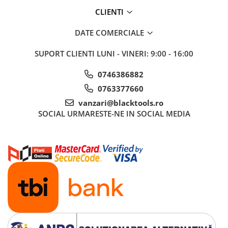
Sisteme de ridicare si sustinere
CLIENTI
Capre Auto
DATE COMERCIALE
Cricuri Hidraulice
Surubelnite Si Biti
SUPORT CLIENTI
LUNI - VINERI: 9:00 - 16:00
Truse de biti
0746386882
Truse de surubelnite
0763377660
Vulcanizare
vanzari@blacktools.ro
Masini de dejantat roti
SOCIAL
URMARESTE-NE IN SOCIAL MEDIA
Masini de echilibrat roti
Piese de schimb
Scule Vulcanizare