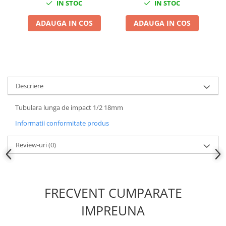
IN STOC
IN STOC
Chei Dinamometrice
Ciocane Dalti si Dornuri
ADAUGA IN COS
ADAUGA IN COS
Gresoare
Reparat Filete
Scule Electrice
Aeroterme si Incalzitoare
Descriere
Aparate de spalat cu presiune
Aspiratoare industriale
Tubulara lunga de impact 1/2 18mm
Lampi si Lanterne
Informatii conformitate produs
Masini de insurubat si gaurit
Masini de polishat
Review-uri
(0)
Pistoale aer cald
Pistoale de lipit
Pistoale electrice de impact
FRECVENT CUMPARATE
Polizoare unghiulare
Rindele
IMPREUNA
Slefuitoare electrice