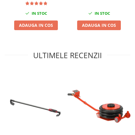
Nissan
Opel
IN STOC
IN STOC
Peugeot
ADAUGA IN COS
ADAUGA IN COS
Renault
Rover
Saab
Seat
ULTIMELE RECENZII
Skoda
Suzuki
Universale
Volkswagen
Volvo
Scule pentru tinichigerie
Scule Pneumatice
Accesorii Pneumatice
Alte scule pneumatice
Chei cu clichet