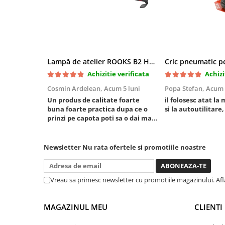
Mini
Nissan
Opel
Peugeot
Lampă de atelier ROOKS B2 HYBRID pentru capotă, 2000 lumeni, 5000 mAh
Renault
Achizitie verificata
Achizi
Rover
Cosmin Ardelean,
Acum 5 luni
Popa Stefan,
Acum 
Saab
Un produs de calitate foarte
il folosesc atat la 
Seat
buna foarte practica dupa ce o
si la autoutilitare,
Skoda
prinzi pe capota poti sa o dai mai
in stanga sau in dreapta unde ai
Suzuki
nevoie lumina puternica si de la
Universale
baterie care tine destul de mult
Newsletter
Nu rata ofertele si promotiile noastre
Volkswagen
dar daca o bagi la priza nu mai ai
treaba toata ziua ,ce...
Volvo
Vreau sa primesc newsletter cu promotiile magazinului. Af
Scule pentru tinichigerie
Scule Pneumatice
MAGAZINUL MEU
CLIENTI
Accesorii Pneumatice
Alte scule pneumatice