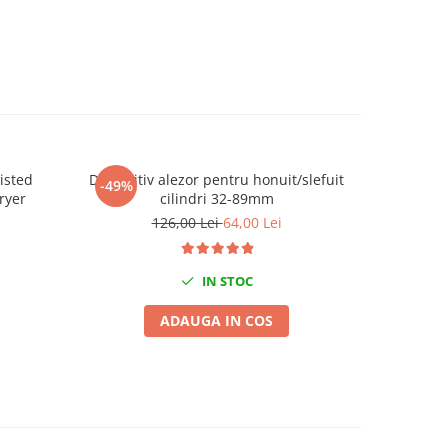
isted
Dispozitiv alezor pentru honuit/slefuit
Articula
-49%
-29%
ryer
cilindri 32-89mm
126,00 Lei
64,00 Lei
IN STOC
ADAUGA IN COS