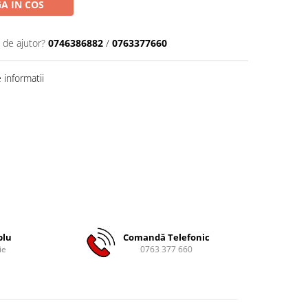
A IN COS
 de ajutor?
0746386882
/
0763377660
informatii
plu
Comandă Telefonic
ie
0763 377 660