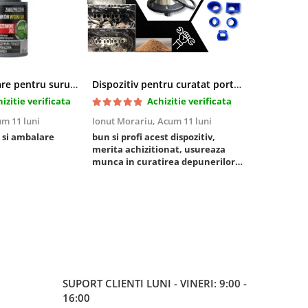
Pasta blocatoare pentru suruburi,rezistenta inalta
Dispozitiv pentru curatat porturi admisie si evacuare fara demontare cu coji de nuca si accesorii incluse
izitie verificata
Achizitie verificata
m 11 luni
Ionut Morariu,
Acum 11 luni
Marian Stat
 si ambalare
bun si profi acest dispozitiv,
un pachet ra
merita achizitionat, usureaza
foarte bun, 
munca in curatirea depunerilor
rezistent
de carbon in admisie
SUPORT CLIENTI
LUNI - VINERI: 9:00 -
16:00