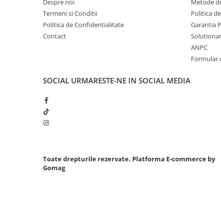
Despre noi
Metode de
Chei cu clichet
Termeni si Conditii
Politica d
Politica de Confidentialitate
Garantia 
Compresoare
Contact
Solutionare
Filtre Pneumatice
ANPC
Furtune Aer Comprimat
Formular 
Masini de gaurit si taiat
Pistoale de vopsit
SOCIAL
URMARESTE-NE IN SOCIAL MEDIA
Pistoale Pneumatice
Polizoare biax
Scule pentru nituit si capsat
Slefuitoare Pneumatice
Scule speciale
Diagnoza si masurari
Toate drepturile rezervate.
Platforma E-commerce by
Gomag
Injectoare
Motor
Rulmenti,Bucsi si Extractoare
Sistem directie
Sistem franare