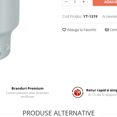
ADAUG
Cod Produs:
YT-1319
Ai nevoie
Adauga la Favorite
Cere 
Branduri Premium
Retur rapid si sim
Comercializăm doar branduri
Ai 15 zile la dispozit
verificate
PRODUSE ALTERNATIVE