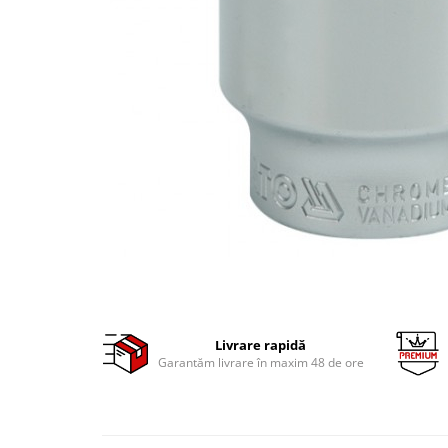
Clima/Aer conditionat
Cricuri cutie viteze
Dispozitive de sablat & accesorii
Dispozitive spalat piese
Dulapuri Bancuri Carucioare
Bancuri de lucru
Carucioare pentru marfa
Cutii pentru scule
Dulapuri echipate
Dulapuri pentru scule
Module scule
Echipamente De Sudura
Livrare rapidă
Aparate taiere cu plasma
Garantăm livrare în maxim 48 de ore
Autogen
Invertoare Sudura
Magneti fixare sudura