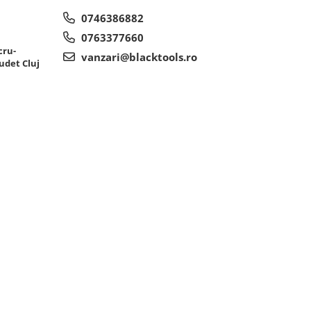
0746386882
0763377660
cru-
vanzari@blacktools.ro
udet Cluj