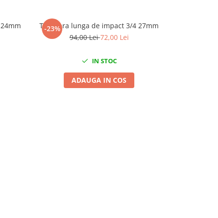
4 24mm
Tubulara lunga de impact 3/4 27mm
Tubulara sc
-23%
-25%
94,00 Lei
72,00 Lei
57
IN STOC
ADAUGA IN COS
A