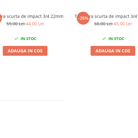
ara scurta de impact 3/4 22mm
Tubulara scurta de impact 3/
%
-25%
59,00 Lei
44,00 Lei
60,00 Lei
45,00 Lei
IN STOC
IN STOC
ADAUGA IN COS
ADAUGA IN COS