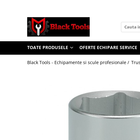
Toate Produsele
Scule Service Auto
Chei Si Truse De Chei
TOATE PRODUSELE
OFERTE ECHIPARE SERVICE
Chei combinate
Chei Combinate Cu Clichet
Black Tools - Echipamente si scule profesionale /
Trus
Chei Cotite
Chei speciale
Clesti Si Seturi De Clesti
Clesti autoblocanti
Clesti pentru sertizat
Clesti pentru sigurante
Clesti reglabili pentru tevi
Clesti service auto
Clesti universali