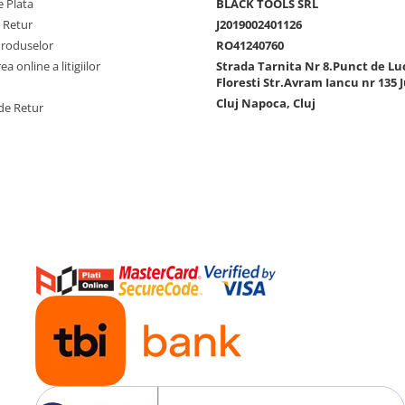
 Plata
BLACK TOOLS SRL
e Retur
J2019002401126
Produselor
RO41240760
a online a litigiilor
Strada Tarnita Nr 8.Punct de Lu
Floresti Str.Avram Iancu nr 135 J
Cluj Napoca, Cluj
de Retur