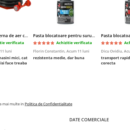
Cric pneumatic perna de aer cu inaltator 6T
Pasta blocatoare pentru suruburi,rezistenta medie
tie verificata
Achizitie verificata
Ach
11 luni
Florin Constantin,
Acum 11 luni
Dicu Ovidiu,
Acu
masini mici, cat
rezistenta medie, dar buna
transport rapid
 isi face treaba
corecta
la mai multe in
Politica de Confidentialitate
DATE COMERCIALE