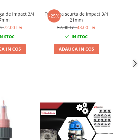
ga de impact 3/4
Tubulara scurta de impact 3/4
Tubulara 
-25%
-21%
7mm
21mm
ei
72,00 Lei
57,00 Lei
43,00 Lei
85,0
N STOC
IN STOC
A IN COS
ADAUGA IN COS
ADA