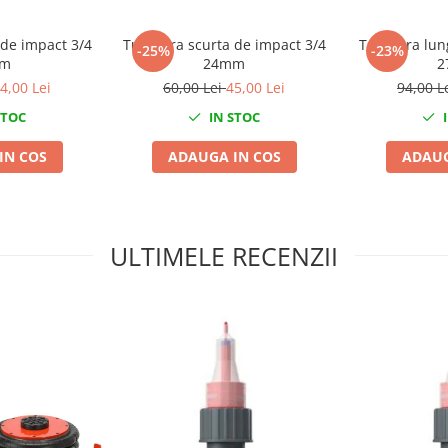
 de impact 3/4
Tubulara scurta de impact 3/4
Tubulara lun
-25%
-23%
mm
24mm
2
4,00 Lei
60,00 Lei
45,00 Lei
94,00 L
STOC
IN STOC
I
IN COS
ADAUGA IN COS
ADAUG
ULTIMELE RECENZII