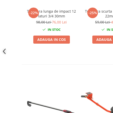
Slefuitoare electrice
Tubulara lunga de impact 12
Tubulara scurta
Scule fixare distributie
-22%
-25%
laturi 3/4 30mm
22
Alfa romeo
98,00 Lei
76,00 Lei
59,00 Lei
4
Audi
IN STOC
IN 
Bmw
ADAUGA IN COS
ADAUGA 
Chevrolet
Chrysler
Citroen
Dacia
Fiat
Ford
Jaguar
Jeep
Lancia
Land Rover
Mazda
Mercedes