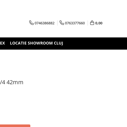
0746386882
0763377660
0,00
TEX
LOCATIE SHOWROOM CLUJ
3/4 42mm