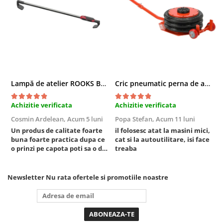
Compresoare
Filtre Pneumatice
Furtune Aer Comprimat
Masini de gaurit si taiat
Pistoale de vopsit
Pistoale Pneumatice
Lampă de atelier ROOKS B2 HYBRID pentru capotă, 2000 lumeni, 5000 mAh
Cric pneumatic perna de aer cu inaltator 6T
Polizoare biax
Scule pentru nituit si capsat
Achizitie verificata
Achizitie verificata
A
Slefuitoare Pneumatice
Cosmin Ardelean,
Acum 5 luni
Popa Stefan,
Acum 11 luni
F
Scule speciale
Un produs de calitate foarte
il folosesc atat la masini mici,
r
Diagnoza si masurari
buna foarte practica dupa ce
cat si la autoutilitare, isi face
o prinzi pe capota poti sa o dai
treaba
Injectoare
mai in stanga sau in dreapta
Motor
unde ai nevoie lumina
puternica si de la baterie care
Newsletter
Nu rata ofertele si promotiile noastre
Rulmenti,Bucsi si Extractoare
tine destul de mult dar daca o
Sistem directie
bagi la priza nu mai ai treaba
toata ziua ,ce...
Sistem franare
Sistem Vibro-Power