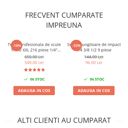
Scule fixare distributie
Alfa romeo
FRECVENT CUMPARATE
Audi
IMPREUNA
Bmw
Chevrolet
Chrysler
Trusa profesionala de scule
Set prelungitoare de impact
-16%
-33%
Citroen
YATO XXL 216 piese 1/4"
1/4 3/8 1/2 9 piese
3/8" 1/2"
650,00 Lei
144,00 Lei
Dacia
549,00 Lei
96,00 Lei
Fiat
Ford
Jaguar
IN STOC
IN STOC
Jeep
ADAUGA IN COS
ADAUGA IN COS
Lancia
Land Rover
Mazda
Mercedes
ALTI CLIENTI AU CUMPARAT
Mini