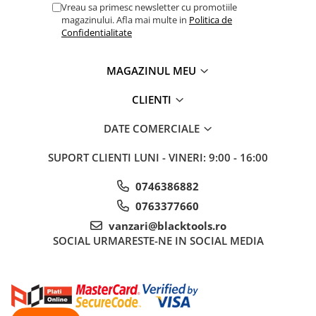
Vreau sa primesc newsletter cu promotiile
Sisteme de ridicare si sustinere
magazinului. Afla mai multe in
Politica de
Confidentialitate
Capre Auto
Cricuri Hidraulice
MAGAZINUL MEU
Surubelnite Si Biti
Truse de biti
CLIENTI
Truse de surubelnite
DATE COMERCIALE
Vulcanizare
Masini de dejantat roti
SUPORT CLIENTI
LUNI - VINERI: 9:00 - 16:00
Masini de echilibrat roti
0746386882
Piese de schimb
0763377660
Scule Vulcanizare
vanzari@blacktools.ro
SOCIAL
URMARESTE-NE IN SOCIAL MEDIA