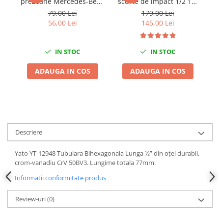
prezoane Mercedes-Benz
scurte de impact 1/2 10-
Chei Dinamometrice
17mm 1/2
24mm 10 piese
79,00 Lei
179,00 Lei
Ciocane Dalti si Dornuri
56,00 Lei
145,00 Lei
Gresoare
Reparat Filete
IN STOC
IN STOC
Scule Electrice
ADAUGA IN COS
ADAUGA IN COS
Aeroterme si Incalzitoare
Aparate de spalat cu presiune
Aspiratoare industriale
Lampi si Lanterne
Masini de insurubat si gaurit
Descriere
Masini de polishat
Pistoale aer cald
Yato YT-12948 Tubulara Bihexagonala Lunga ½” din oțel durabil,
Pistoale de lipit
crom-vanadiu CrV 50BV3. Lungime totala 77mm.
Pistoale electrice de impact
Informatii conformitate produs
Polizoare unghiulare
Review-uri
(0)
Rindele
Slefuitoare electrice