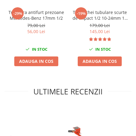
Nissan
Opel
Tubulara antifurt prezoane
Trusa chei tubulare scurte
-29%
-19%
Mercedes-Benz 17mm 1/2
de impact 1/2 10-24mm 10
Peugeot
piese
79,00 Lei
179,00 Lei
Renault
56,00 Lei
145,00 Lei
Rover
Saab
IN STOC
IN STOC
Seat
Skoda
ADAUGA IN COS
ADAUGA IN COS
Suzuki
Universale
Volkswagen
ULTIMELE RECENZII
Volvo
Scule pentru tinichigerie
Scule Pneumatice
Accesorii Pneumatice
Alte scule pneumatice
Chei cu clichet