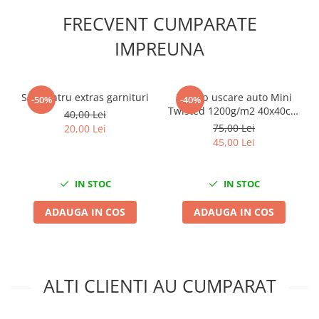
Scule fixare distributie
FRECVENT CUMPARATE
Alfa romeo
IMPREUNA
Audi
Bmw
Chevrolet
Set pentru extras garnituri
Prosop uscare auto Mini
-50%
-40%
Chrysler
Twisted 1200g/m2 40x40cm
40,00 Lei
Citroen
King Dryer
75,00 Lei
20,00 Lei
Dacia
45,00 Lei
Fiat
Ford
IN STOC
IN STOC
Jaguar
ADAUGA IN COS
ADAUGA IN COS
Jeep
Lancia
Land Rover
Mazda
ALTI CLIENTI AU CUMPARAT
Mercedes
Mini