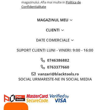
magazinului. Afla mai multe in
Politica de
Sisteme de ridicare si sustinere
Confidentialitate
Capre Auto
Cricuri Hidraulice
MAGAZINUL MEU
Surubelnite Si Biti
CLIENTI
Truse de biti
Truse de surubelnite
DATE COMERCIALE
Vulcanizare
SUPORT CLIENTI
LUNI - VINERI: 9:00 - 16:00
Masini de dejantat roti
Masini de echilibrat roti
0746386882
Piese de schimb
0763377660
Scule Vulcanizare
vanzari@blacktools.ro
SOCIAL
URMARESTE-NE IN SOCIAL MEDIA