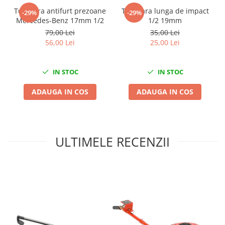
Nissan
Tubulara antifurt prezoane
Tubulara lunga de impact
-29%
-29%
Opel
Mercedes-Benz 17mm 1/2
1/2 19mm
Peugeot
79,00 Lei
35,00 Lei
56,00 Lei
25,00 Lei
Renault
Rover
Saab
IN STOC
IN STOC
Seat
ADAUGA IN COS
ADAUGA IN COS
Skoda
Suzuki
Universale
Volkswagen
ULTIMELE RECENZII
Volvo
Scule pentru tinichigerie
Scule Pneumatice
Accesorii Pneumatice
Alte scule pneumatice
Chei cu clichet