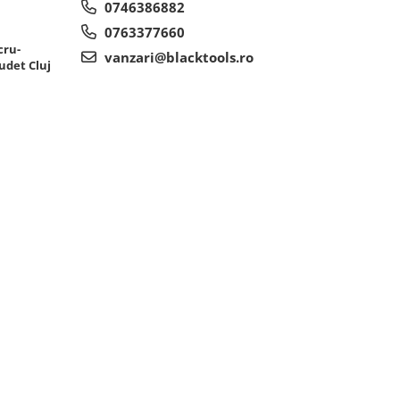
0746386882
0763377660
cru-
vanzari@blacktools.ro
udet Cluj