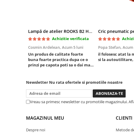
Mini
Nissan
Opel
Peugeot
Lampă de atelier ROOKS B2 HYBRID pentru capotă, 2000 lumeni, 5000 mAh
Renault
Achizitie verificata
Achizi
Rover
Cosmin Ardelean,
Acum 5 luni
Popa Stefan,
Acum 
Saab
Un produs de calitate foarte
il folosesc atat la 
buna foarte practica dupa ce o
si la autoutilitare,
Seat
prinzi pe capota poti sa o dai mai
Skoda
in stanga sau in dreapta unde ai
nevoie lumina puternica si de la
Suzuki
baterie care tine destul de mult
Newsletter
Nu rata ofertele si promotiile noastre
Universale
dar daca o bagi la priza nu mai ai
Volkswagen
treaba toata ziua ,ce...
Volvo
Vreau sa primesc newsletter cu promotiile magazinului. Af
Scule pentru tinichigerie
Scule Pneumatice
MAGAZINUL MEU
CLIENTI
Accesorii Pneumatice
Despre noi
Metode de
Alte scule pneumatice