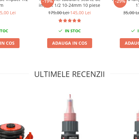
-19%
-29%
mm
impact 1/2 10-24mm 10 piese
1
5,00 Lei
179,00 Lei
145,00 Lei
35,00 L
STOC
IN STOC
I
IN COS
ADAUGA IN COS
ADAUG
ULTIMELE RECENZII