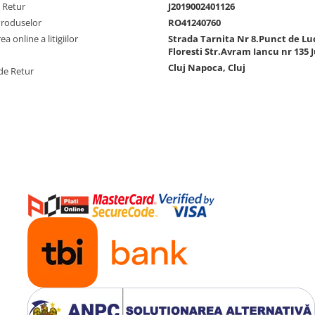
e Retur
J2019002401126
Produselor
RO41240760
a online a litigiilor
Strada Tarnita Nr 8.Punct de Lu
Floresti Str.Avram Iancu nr 135 J
Cluj Napoca, Cluj
de Retur