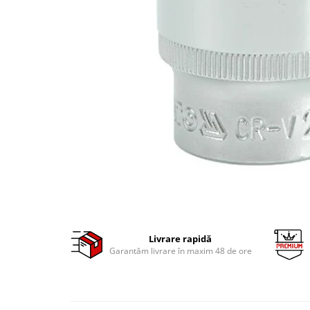
Clima/Aer conditionat
Cricuri cutie viteze
Dispozitive de sablat & accesorii
Dispozitive spalat piese
Dulapuri Bancuri Carucioare
Bancuri de lucru
Carucioare pentru marfa
Cutii pentru scule
Dulapuri echipate
Dulapuri pentru scule
Module scule
Echipamente De Sudura
Livrare rapidă
Aparate taiere cu plasma
Garantăm livrare în maxim 48 de ore
Autogen
Invertoare Sudura
Magneti fixare sudura