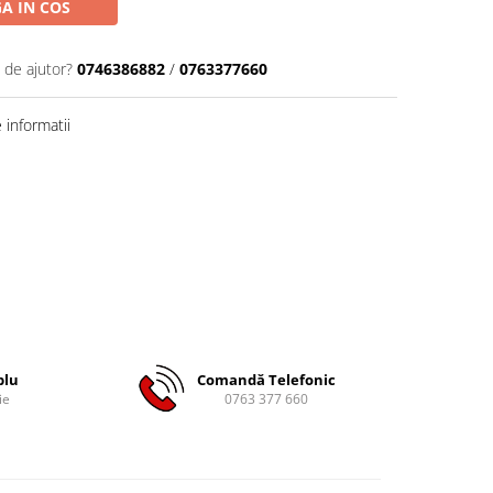
A IN COS
 de ajutor?
0746386882
/
0763377660
informatii
plu
Comandă Telefonic
ie
0763 377 660