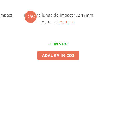
 impact
Tubulara lunga de impact 1/2 17mm
Tubulara lu
-29%
-29%
35,00 Lei
25,00 Lei
35
IN STOC
ADAUGA IN COS
A