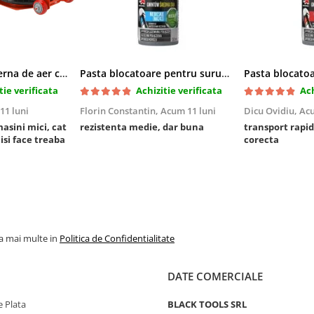
Cric pneumatic perna de aer cu inaltator 6T
Pasta blocatoare pentru suruburi,rezistenta medie
tie verificata
Achizitie verificata
Ach
11 luni
Florin Constantin,
Acum 11 luni
Dicu Ovidiu,
Acu
masini mici, cat
rezistenta medie, dar buna
transport rapid
 isi face treaba
corecta
la mai multe in
Politica de Confidentialitate
DATE COMERCIALE
 Plata
BLACK TOOLS SRL