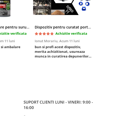
Pasta blocatoare pentru suruburi,rezistenta inalta
Dispozitiv pentru curatat porturi admisie si evacuare fara demontare cu coji de nuca si accesorii incluse
izitie verificata
Achizitie verificata
m 11 luni
Ionut Morariu,
Acum 11 luni
Marian Stat
 si ambalare
bun si profi acest dispozitiv,
un pachet ra
merita achizitionat, usureaza
foarte bun, 
munca in curatirea depunerilor
rezistent
de carbon in admisie
SUPORT CLIENTI
LUNI - VINERI: 9:00 -
16:00