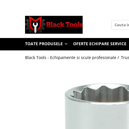
Toate Produsele
Scule Service Auto
Chei Si Truse De Chei
TOATE PRODUSELE
OFERTE ECHIPARE SERVICE
Chei combinate
Chei Combinate Cu Clichet
Black Tools - Echipamente si scule profesionale /
Trus
Chei Cotite
Chei speciale
Clesti Si Seturi De Clesti
Clesti autoblocanti
Clesti pentru sertizat
Clesti pentru sigurante
Clesti reglabili pentru tevi
Clesti service auto
Clesti universali