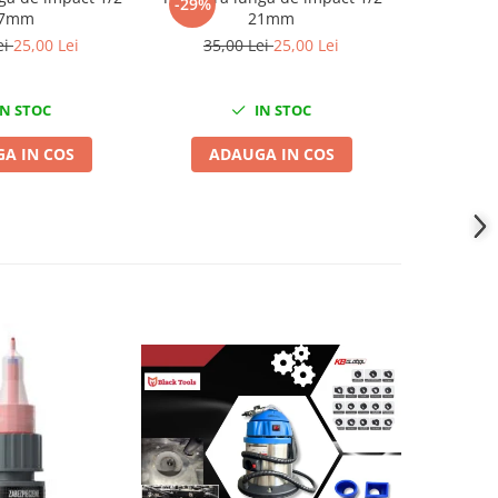
-29%
-26%
7mm
21mm
ei
25,00 Lei
35,00 Lei
25,00 Lei
47,0
N STOC
IN STOC
A IN COS
ADAUGA IN COS
ADA