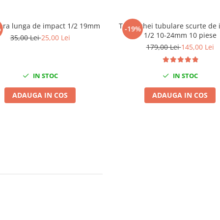
ara lunga de impact 1/2 19mm
Trusa chei tubulare scurte de
%
-19%
1/2 10-24mm 10 piese
35,00 Lei
25,00 Lei
179,00 Lei
145,00 Lei
IN STOC
IN STOC
ADAUGA IN COS
ADAUGA IN COS