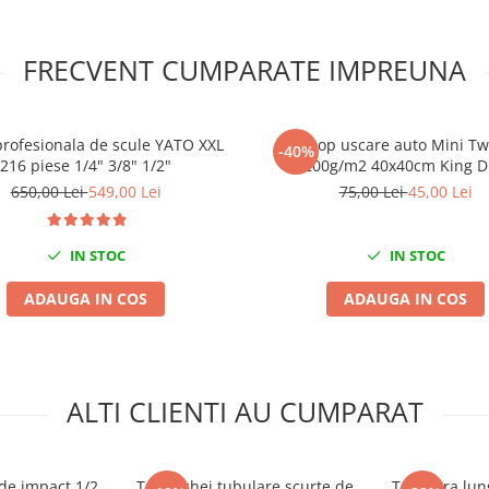
FRECVENT CUMPARATE IMPREUNA
profesionala de scule YATO XXL
Prosop uscare auto Mini Tw
-40%
216 piese 1/4" 3/8" 1/2"
1200g/m2 40x40cm King D
650,00 Lei
549,00 Lei
75,00 Lei
45,00 Lei
IN STOC
IN STOC
ADAUGA IN COS
ADAUGA IN COS
ALTI CLIENTI AU CUMPARAT
de impact 1/2
Trusa chei tubulare scurte de
Tubulara lun