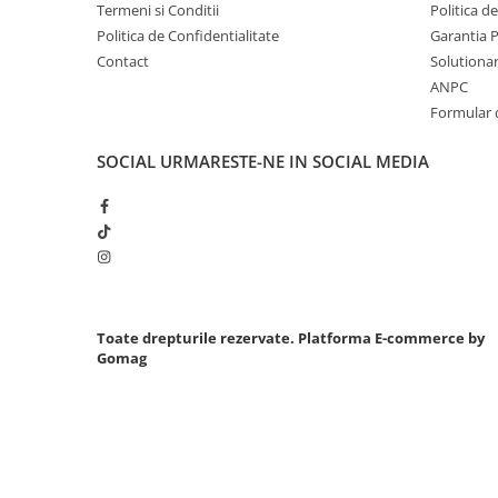
Termeni si Conditii
Politica d
Chei cu clichet
Politica de Confidentialitate
Garantia 
Compresoare
Contact
Solutionare
Filtre Pneumatice
ANPC
Formular 
Furtune Aer Comprimat
Masini de gaurit si taiat
SOCIAL
URMARESTE-NE IN SOCIAL MEDIA
Pistoale de vopsit
Pistoale Pneumatice
Polizoare biax
Scule pentru nituit si capsat
Slefuitoare Pneumatice
Scule speciale
Toate drepturile rezervate.
Platforma E-commerce by
Diagnoza si masurari
Gomag
Injectoare
Motor
Rulmenti,Bucsi si Extractoare
Sistem directie
Sistem franare