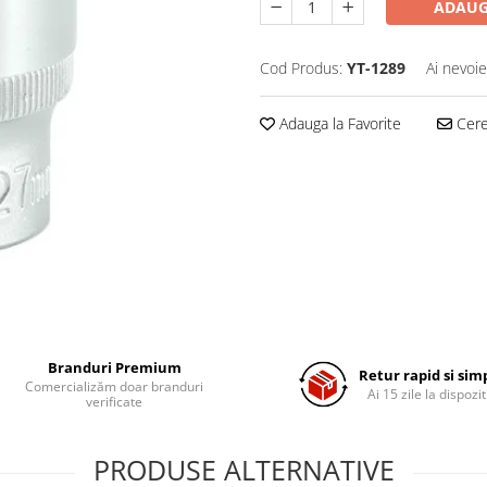
ADAUG
Cod Produs:
YT-1289
Ai nevoie
Adauga la Favorite
Cere 
Branduri Premium
Retur rapid si sim
Comercializăm doar branduri
Ai 15 zile la dispozit
verificate
PRODUSE ALTERNATIVE