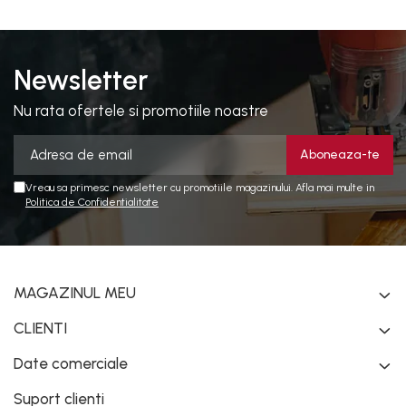
dai mai in stanga sau in
dreapta unde ai nevoie lumina
puternica si de la baterie care
tine destul de mult dar daca o
bagi la priza nu mai ai treaba
Newsletter
toata ziua ,ce...
Nu rata ofertele si promotiile noastre
Vreau sa primesc newsletter cu promotiile magazinului. Afla mai multe in
Politica de Confidentialitate
MAGAZINUL MEU
CLIENTI
Date comerciale
Suport clienti