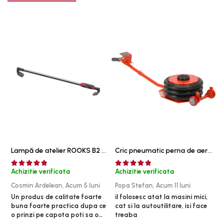
Sistem franare
Sistem Vibro-Power
Sisteme de ridicare si sustinere
Capre Auto
Cricuri Hidraulice
Surubelnite Si Biti
Truse de biti
Truse de surubelnite
Vulcanizare
Masini de dejantat roti
Lampă de atelier ROOKS B2 HYBRID pentru capotă, 2000 lumeni, 5000 mAh
Cric pneumatic perna de aer cu inaltator 6T
Masini de echilibrat roti
Piese de schimb
Achizitie verificata
Achizitie verificata
A
Scule Vulcanizare
Cosmin Ardelean,
Acum 5 luni
Popa Stefan,
Acum 11 luni
F
Un produs de calitate foarte
il folosesc atat la masini mici,
r
buna foarte practica dupa ce
cat si la autoutilitare, isi face
o prinzi pe capota poti sa o
treaba