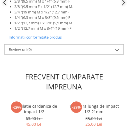
3/8 "(9,5 mm) M x 1/4" (6,3 mm) F
Scule fixare distributie
3/8 "(9,5 mm) F x 1/2" (12,7 mm) M.
3/4 "(19 mm) M x 1/2" (12,7 mm) F
Alfa romeo
1/4 "(6,3 mm) M x 3/8" (9,5 mm) F
Audi
1/2 "(12,7 mm) F x 3/8" (9,5 mm) M.
Bmw
1/2 "(12,7 mm) M x 3/4" (19 mm) F
Chevrolet
Informatii conformitate produs
Chrysler
Citroen
Review-uri
(0)
Dacia
Fiat
Ford
FRECVENT CUMPARATE
Jaguar
IMPREUNA
Jeep
Lancia
Land Rover
Articulatie cardanica de
Tubulara lunga de impact
-29%
-29%
Mazda
impact 1/2
1/2 21mm
Mercedes
63,00 Lei
35,00 Lei
Mini
45,00 Lei
25,00 Lei