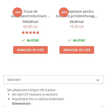
Chei Dinamometrice
Ciocane Dalti si Dornuri
Trusa de
Set adaptoare pentru
-39%
-40%
Gresoare
adaptoare/reductoare 6
tubulare,prinderehexagonala
piese
1/4" - 3/8" - 1/2" 3 piese
103,00 Lei
25,00 Lei
Reparat Filete
63,00 Lei
15,00 Lei
Scule Electrice
Aeroterme si Incalzitoare
IN STOC
IN STOC
Aparate de spalat cu presiune
Aspiratoare industriale
ADAUGA IN COS
ADAUGA IN COS
Lampi si Lanterne
Masini de insurubat si gaurit
Masini de polishat
Pistoale aer cald
Pistoale de lipit
Descriere
Pistoale electrice de impact
Set adaptoare compus din 6 piese.
Polizoare unghiulare
din oțel CrV rezistent și rezistent
Rindele
împachetat într-o valiză la îndemână
Dimensiuni:
Slefuitoare electrice