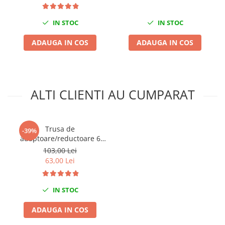
Nissan
Opel
IN STOC
IN STOC
Peugeot
ADAUGA IN COS
ADAUGA IN COS
Renault
Rover
Saab
Seat
ALTI CLIENTI AU CUMPARAT
Skoda
Suzuki
Universale
Trusa de
-39%
Volkswagen
adaptoare/reductoare 6
piese
Volvo
103,00 Lei
63,00 Lei
Scule pentru tinichigerie
Scule Pneumatice
IN STOC
Accesorii Pneumatice
Alte scule pneumatice
ADAUGA IN COS
Chei cu clichet