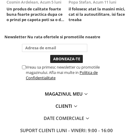
Cosmin Ardelean,
Acum 5 luni
Popa Stefan,
Acum 11 luni
F
Sisteme de ridicare si sustinere
Un produs de calitate foarte
il folosesc atat la masini mici,
r
buna foarte practica dupa ce
cat si la autoutilitare, isi face
Capre Auto
o prinzi pe capota poti sa o dai
treaba
Cricuri Hidraulice
mai in stanga sau in dreapta
Surubelnite Si Biti
unde ai nevoie lumina
puternica si de la baterie care
Newsletter
Nu rata ofertele si promotiile noastre
Truse de biti
tine destul de mult dar daca o
bagi la priza nu mai ai treaba
Truse de surubelnite
toata ziua ,ce...
Vulcanizare
Masini de dejantat roti
Vreau sa primesc newsletter cu promotiile
Masini de echilibrat roti
magazinului. Afla mai multe in
Politica de
Confidentialitate
Piese de schimb
Scule Vulcanizare
MAGAZINUL MEU
CLIENTI
DATE COMERCIALE
SUPORT CLIENTI
LUNI - VINERI: 9:00 - 16:00