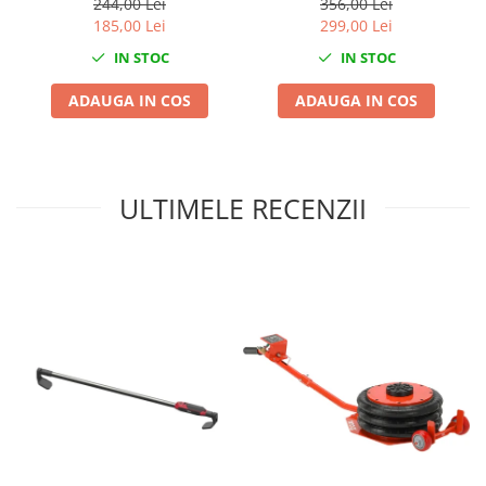
244,00 Lei
356,00 Lei
Mini
185,00 Lei
299,00 Lei
Nissan
IN STOC
IN STOC
Opel
ADAUGA IN COS
ADAUGA IN COS
Peugeot
Renault
Rover
Saab
ULTIMELE RECENZII
Seat
Skoda
Suzuki
Universale
Volkswagen
Volvo
Scule pentru tinichigerie
Scule Pneumatice
Accesorii Pneumatice
Alte scule pneumatice