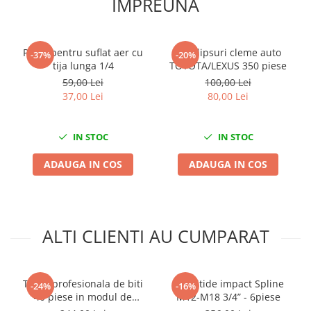
IMPREUNA
Slefuitoare electrice
Scule fixare distributie
Pistol pentru suflat aer cu
Set clipsuri cleme auto
Alfa romeo
-37%
-20%
tija lunga 1/4
TOYOTA/LEXUS 350 piese
Audi
59,00 Lei
100,00 Lei
Bmw
37,00 Lei
80,00 Lei
Chevrolet
Chrysler
IN STOC
IN STOC
Citroen
Dacia
ADAUGA IN COS
ADAUGA IN COS
Fiat
Ford
Jaguar
ALTI CLIENTI AU CUMPARAT
Jeep
Lancia
Land Rover
Trusa profesionala de biti
Set bitide impact Spline
-24%
-16%
Mazda
40 piese in modul de
M12-M18 3/4” - 6piese
Mercedes
spuma