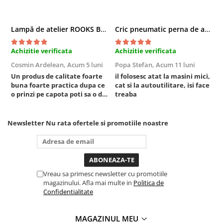
Chei cu clichet
Compresoare
Lampă de atelier ROOKS B2 HYBRID pentru capotă, 2000 lumeni, 5000 mAh
Cric pneumatic perna de aer cu inaltator 6T
Filtre Pneumatice
Achizitie verificata
Achizitie verificata
A
Furtune Aer Comprimat
Masini de gaurit si taiat
Cosmin Ardelean,
Acum 5 luni
Popa Stefan,
Acum 11 luni
F
Un produs de calitate foarte
il folosesc atat la masini mici,
r
Pistoale de vopsit
buna foarte practica dupa ce
cat si la autoutilitare, isi face
Pistoale Pneumatice
o prinzi pe capota poti sa o dai
treaba
Polizoare biax
mai in stanga sau in dreapta
unde ai nevoie lumina
Scule pentru nituit si capsat
puternica si de la baterie care
Newsletter
Nu rata ofertele si promotiile noastre
Slefuitoare Pneumatice
tine destul de mult dar daca o
bagi la priza nu mai ai treaba
Scule speciale
toata ziua ,ce...
Diagnoza si masurari
Injectoare
Vreau sa primesc newsletter cu promotiile
magazinului. Afla mai multe in
Politica de
Motor
Confidentialitate
Rulmenti,Bucsi si Extractoare
Sistem directie
MAGAZINUL MEU
Sistem franare