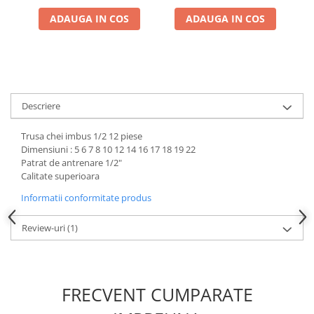
Chei de Forta
ADAUGA IN COS
ADAUGA IN COS
Chei Dinamometrice
Ciocane Dalti si Dornuri
Gresoare
Reparat Filete
Descriere
Scule Electrice
Aeroterme si Incalzitoare
Trusa chei imbus 1/2 12 piese
Aparate de spalat cu presiune
Dimensiuni : 5 6 7 8 10 12 14 16 17 18 19 22
Patrat de antrenare 1/2"
Aspiratoare industriale
Calitate superioara
Lampi si Lanterne
Informatii conformitate produs
Masini de insurubat si gaurit
Masini de polishat
Review-uri
(1)
Pistoale aer cald
Pistoale de lipit
Pistoale electrice de impact
FRECVENT CUMPARATE
Polizoare unghiulare
Rindele