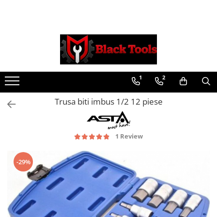
Toate Produsele
Scule Service Auto
Chei Si Truse De Chei
1
2
Chei combinate
Chei Combinate Cu Clichet
Trusa biti imbus 1/2 12 piese
Chei Cotite
Chei speciale
Clesti Si Seturi De Clesti
1 Review
Clesti autoblocanti
Clesti pentru sertizat
-29%
Clesti pentru sigurante
Clesti reglabili pentru tevi
Clesti service auto
Clesti universali