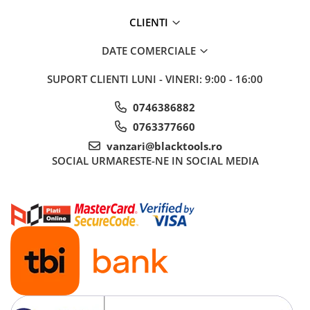
Sistem Vibro-Power
CLIENTI
Sisteme de ridicare si sustinere
DATE COMERCIALE
Capre Auto
Cricuri Hidraulice
SUPORT CLIENTI
LUNI - VINERI: 9:00 - 16:00
Surubelnite Si Biti
0746386882
Truse de biti
0763377660
Truse de surubelnite
vanzari@blacktools.ro
Vulcanizare
SOCIAL
URMARESTE-NE IN SOCIAL MEDIA
Masini de dejantat roti
Masini de echilibrat roti
Piese de schimb
Scule Vulcanizare
Truse de scule si accesorii
Truse de scule
Truse si accesorii 1/2
Truse si Accesorii 1/4