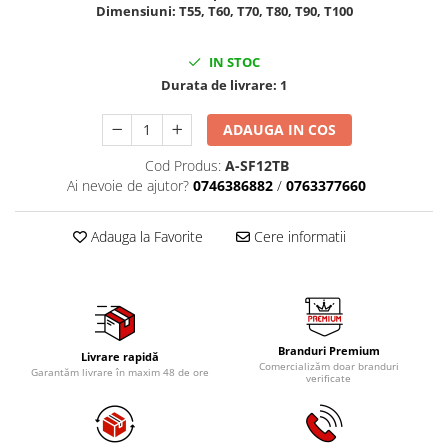
Dimensiuni: T55, T60, T70, T80, T90, T100
Tig-Wig
Pompe si Cilindri Hidraulici
IN STOC
Prese pentru arcuri
Durata de livrare:
1
Redresoare,Roboti Pornire,Cabluri
ADAUGA IN COS
Curent
Schimb ulei
Cod Produs:
A-SF12TB
Ai nevoie de ajutor?
0746386882
/
0763377660
Accesorii schimb ulei
Chei buson baie ulei
Adauga la Favorite
Cere informatii
Chei filtru ulei
Recuperatoare de ulei
Scule Ajutatoare
Scule De Mana si Unelte
Branduri Premium
Aparate de nituit si capsat
Livrare rapidă
Comercializăm doar branduri
Garantăm livrare în maxim 48 de ore
verificate
Burghie
Capsatoare tapiterie
Chei de Forta