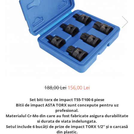
Cricuri cutie viteze
Tubulare de impact 3/4
Dispozitive de sablat & accesorii
Tubulare 1/2
Dispozitive spalat piese
Tubulare 1/2 bihexagonale
Dulapuri Bancuri Carucioare
Tubulare 1/2 hexagonale
Bancuri de lucru
Tubulare 1/4
Carucioare pentru marfa
Tubulare 3/4
Cutii pentru scule
Tubulare 3/8
Dulapuri echipate
Dulapuri pentru scule
Module scule
Echipamente De Sudura
188,00 Lei
156,00 Lei
Aparate taiere cu plasma
Set biti torx de impact T55-T100 6 piese
Autogen
Bitii de impact ASTA TORX sunt concepute pentru uz
Invertoare Sudura
profesional.
Materialul Cr-Mo din care au fost fabricate asigura durabilitate
Magneti fixare sudura
si durata de viata indelungata.
Mig-Mag
Setul include 6 bucăți de prize de impact TORX 1/2″ și o carcasă
din plastic.
Sudura In Puncte