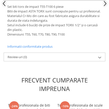
Scule fixare distributie
Set biti torx de impact T55-T100 6 piese
Alfa romeo
Bitii de impact ASTA TORX sunt concepute pentru uz profesional.
Materialul Cr-Mo din care au fost fabricate asigura durabilitate si
Audi
durata de viata indelungata.
Bmw
Setul include 6 bucăți de prize de impact TORX 1/2″ și o carcasă
Chevrolet
din plastic.
Dimensiuni: T55, T60, T70, T80, T90, T100
Chrysler
Citroen
Informatii conformitate produs
Dacia
Fiat
Review-uri
(0)
Ford
Jaguar
Jeep
FRECVENT CUMPARATE
Lancia
Land Rover
IMPREUNA
Mazda
Mercedes
Trusa profesionala de biti
Trusa profesionala de scule
Mini
-24%
-16%