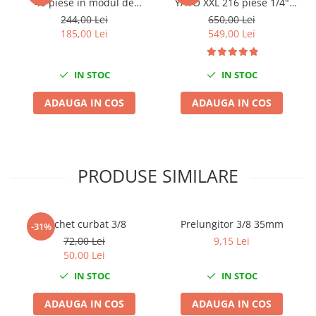
40 piese in modul de
YATO XXL 216 piese 1/4"
Nissan
spuma
3/8" 1/2"
244,00 Lei
650,00 Lei
Opel
185,00 Lei
549,00 Lei
Peugeot
Renault
IN STOC
IN STOC
Rover
Saab
ADAUGA IN COS
ADAUGA IN COS
Seat
Skoda
Suzuki
PRODUSE SIMILARE
Universale
Volkswagen
Volvo
Clichet curbat 3/8
Prelungitor 3/8 35mm
-31%
Scule pentru tinichigerie
72,00 Lei
9,15 Lei
Scule Pneumatice
50,00 Lei
Accesorii Pneumatice
IN STOC
IN STOC
Alte scule pneumatice
ADAUGA IN COS
ADAUGA IN COS
Chei cu clichet