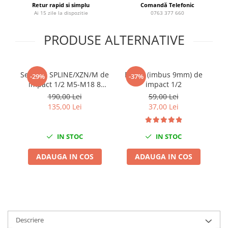
Retur rapid si simplu
Comandă Telefonic
Chei Dinamometrice
Ai 15 zile la dispozitie
0763 377 660
Ciocane Dalti si Dornuri
Gresoare
PRODUSE ALTERNATIVE
Reparat Filete
Scule Electrice
Set chei SPLINE/XZN/M de
Bit H9 (imbus 9mm) de
Aeroterme si Incalzitoare
-29%
-37%
impact 1/2 M5-M18 8
impact 1/2
Aparate de spalat cu presiune
piese
190,00 Lei
59,00 Lei
Aspiratoare industriale
135,00 Lei
37,00 Lei
Lampi si Lanterne
Masini de insurubat si gaurit
IN STOC
IN STOC
Masini de polishat
Pistoale aer cald
ADAUGA IN COS
ADAUGA IN COS
Pistoale de lipit
Pistoale electrice de impact
Polizoare unghiulare
Rindele
Descriere
Slefuitoare electrice