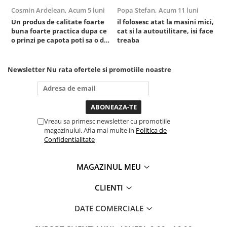
Sisteme de ridicare si sustinere
Cosmin Ardelean,
Acum 5 luni
Popa Stefan,
Acum 11 luni
F
Un produs de calitate foarte
il folosesc atat la masini mici,
r
Capre Auto
buna foarte practica dupa ce
cat si la autoutilitare, isi face
Cricuri Hidraulice
o prinzi pe capota poti sa o dai
treaba
mai in stanga sau in dreapta
Surubelnite Si Biti
unde ai nevoie lumina
puternica si de la baterie care
Truse de biti
Newsletter
Nu rata ofertele si promotiile noastre
tine destul de mult dar daca o
Truse de surubelnite
bagi la priza nu mai ai treaba
Vulcanizare
toata ziua ,ce...
Masini de dejantat roti
Vreau sa primesc newsletter cu promotiile
Masini de echilibrat roti
magazinului. Afla mai multe in
Politica de
Piese de schimb
Confidentialitate
Scule Vulcanizare
MAGAZINUL MEU
CLIENTI
DATE COMERCIALE