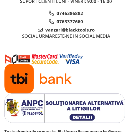
SUPORT CLIENTI
LUNI - VINERI: 9:00 - 16:00
0746386882
0763377660
vanzari@blacktools.ro
SOCIAL
URMARESTE-NE IN SOCIAL MEDIA
Toate drepturile rezervate.
Platforma E-commerce by Gomag