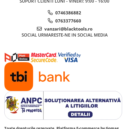
SUPORT CLIENTI
LUNI - VINERI: 9:00 - 16:00
0746386882
0763377660
vanzari@blacktools.ro
SOCIAL
URMARESTE-NE IN SOCIAL MEDIA
Toate drepturile rezervate.
Platforma E-commerce by Gomag