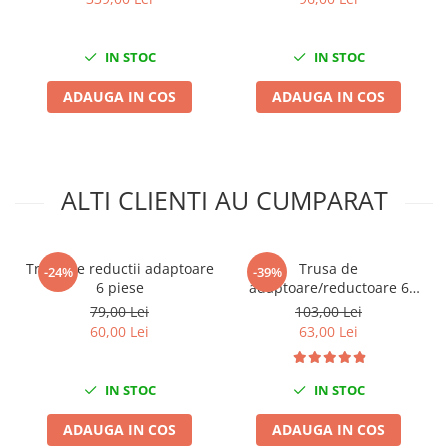
Nissan
Opel
IN STOC
IN STOC
Peugeot
Renault
ADAUGA IN COS
ADAUGA IN COS
Rover
Saab
Seat
ALTI CLIENTI AU CUMPARAT
Skoda
Suzuki
Universale
Trusa de reductii adaptoare
Trusa de
Volkswagen
-24%
-39%
6 piese
adaptoare/reductoare 6
Volvo
piese
79,00 Lei
103,00 Lei
Scule pentru tinichigerie
60,00 Lei
63,00 Lei
Scule Pneumatice
Accesorii Pneumatice
IN STOC
IN STOC
Alte scule pneumatice
ADAUGA IN COS
ADAUGA IN COS
Chei cu clichet