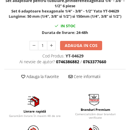
Set adaptoare pentru tubulare,prinderehexagonala 1/4" - 3/8" -
1/2" 6 piese
Tig-Wig
Set 6 adaptoare hexagonale 1/4" - 3/8" - 1/2" Yato YT-04629
Pompe si Cilindri Hidraulici
Lungime: 50 mm (1/4", 3/8" si 1/2") si 150mm (1/4", 3/8" si 1/2")
Prese pentru arcuri
IN STOC
Redresoare,Roboti Pornire,Cabluri
Durata de livrare:
24-48h
Curent
ADAUGA IN COS
Schimb ulei
Accesorii schimb ulei
Cod Produs:
YT-04629
Ai nevoie de ajutor?
0746386882
/
0763377660
Chei buson baie ulei
Chei filtru ulei
Adauga la Favorite
Cere informatii
Recuperatoare de ulei
Scule Ajutatoare
Scule De Mana si Unelte
Aparate de nituit si capsat
Branduri Premium
Burghie
Livrare rapidă
Comercializăm doar branduri
Garantăm livrare în maxim 48 de ore
verificate
Capsatoare tapiterie
Chei de Forta