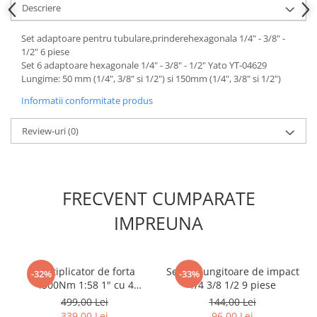
Descriere
Scule fixare distributie
Alfa romeo
Set adaptoare pentru tubulare,prinderehexagonala 1/4" - 3/8" -
Audi
1/2" 6 piese
Set 6 adaptoare hexagonale 1/4" - 3/8" - 1/2" Yato YT-04629
Bmw
Lungime: 50 mm (1/4", 3/8" si 1/2") si 150mm (1/4", 3/8" si 1/2")
Chevrolet
Informatii conformitate produs
Chrysler
Citroen
Review-uri
(0)
Dacia
Fiat
Ford
FRECVENT CUMPARATE
Jaguar
Jeep
IMPREUNA
Lancia
Land Rover
Mazda
Multiplicator de forta
Set prelungitoare de impact
-32%
-33%
4500Nm 1:58 1" cu 4
1/4 3/8 1/2 9 piese
Mercedes
tubulare incluse
499,00 Lei
144,00 Lei
Mini
339,00 Lei
96,00 Lei