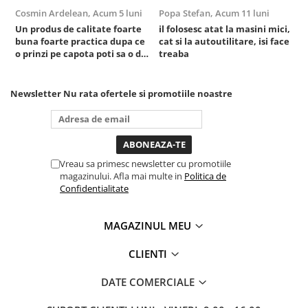
Sisteme de ridicare si sustinere
Cosmin Ardelean,
Acum 5 luni
Popa Stefan,
Acum 11 luni
F
Un produs de calitate foarte
il folosesc atat la masini mici,
r
Capre Auto
buna foarte practica dupa ce
cat si la autoutilitare, isi face
Cricuri Hidraulice
o prinzi pe capota poti sa o dai
treaba
mai in stanga sau in dreapta
Surubelnite Si Biti
unde ai nevoie lumina
puternica si de la baterie care
Truse de biti
Newsletter
Nu rata ofertele si promotiile noastre
tine destul de mult dar daca o
Truse de surubelnite
bagi la priza nu mai ai treaba
Vulcanizare
toata ziua ,ce...
Masini de dejantat roti
Vreau sa primesc newsletter cu promotiile
Masini de echilibrat roti
magazinului. Afla mai multe in
Politica de
Piese de schimb
Confidentialitate
Scule Vulcanizare
MAGAZINUL MEU
CLIENTI
DATE COMERCIALE