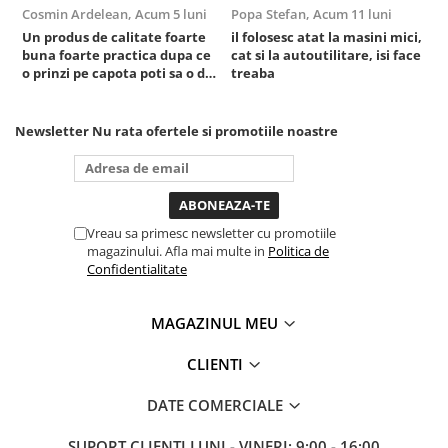
Cosmin Ardelean,
Acum 5 luni
Popa Stefan,
Acum 11 luni
F
Sistem Vibro-Power
Un produs de calitate foarte
il folosesc atat la masini mici,
r
buna foarte practica dupa ce
cat si la autoutilitare, isi face
Sisteme de ridicare si sustinere
o prinzi pe capota poti sa o dai
treaba
Capre Auto
mai in stanga sau in dreapta
unde ai nevoie lumina
Cricuri Hidraulice
puternica si de la baterie care
Newsletter
Nu rata ofertele si promotiile noastre
Surubelnite Si Biti
tine destul de mult dar daca o
bagi la priza nu mai ai treaba
Truse de biti
toata ziua ,ce...
Truse de surubelnite
Vulcanizare
Vreau sa primesc newsletter cu promotiile
magazinului. Afla mai multe in
Politica de
Masini de dejantat roti
Confidentialitate
Masini de echilibrat roti
Piese de schimb
MAGAZINUL MEU
Scule Vulcanizare
Truse de scule si accesorii
CLIENTI
Truse de scule
DATE COMERCIALE
Truse si accesorii 1/2
Truse si Accesorii 1/4
SUPORT CLIENTI
LUNI - VINERI: 9:00 - 16:00