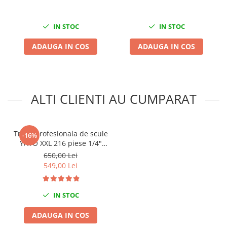
Mini
Nissan
IN STOC
IN STOC
Opel
ADAUGA IN COS
ADAUGA IN COS
Peugeot
Renault
Rover
Saab
ALTI CLIENTI AU CUMPARAT
Seat
Skoda
Suzuki
Trusa profesionala de scule
-16%
Universale
YATO XXL 216 piese 1/4"
3/8" 1/2"
650,00 Lei
Volkswagen
549,00 Lei
Volvo
Scule pentru tinichigerie
IN STOC
Scule Pneumatice
Accesorii Pneumatice
ADAUGA IN COS
Alte scule pneumatice