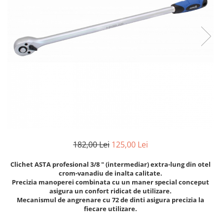
Clima/Aer conditionat
Cricuri cutie viteze
Dispozitive de sablat & accesorii
Dispozitive spalat piese
Dulapuri Bancuri Carucioare
Bancuri de lucru
Carucioare pentru marfa
Cutii pentru scule
Dulapuri echipate
Dulapuri pentru scule
182,00 Lei
125,00 Lei
Module scule
Echipamente De Sudura
Clichet ASTA profesional 3/8 " (intermediar) extra-lung din otel
Aparate taiere cu plasma
crom-vanadiu de inalta calitate.
Precizia manoperei combinata cu un maner special conceput
Autogen
asigura un confort ridicat de utilizare.
Invertoare Sudura
Mecanismul de angrenare cu 72 de dinti asigura precizia la
fiecare utilizare.
Magneti fixare sudura