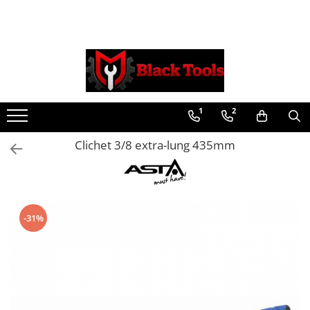
Toate Produsele
Scule Service Auto
Chei Si Truse De Chei
1
2
Chei combinate
Chei Combinate Cu Clichet
Clichet 3/8 extra-lung 435mm
Chei Cotite
Chei speciale
Clesti Si Seturi De Clesti
Clesti autoblocanti
-31%
Clesti pentru sertizat
Clesti pentru sigurante
Clesti reglabili pentru tevi
Clesti service auto
Clesti universali