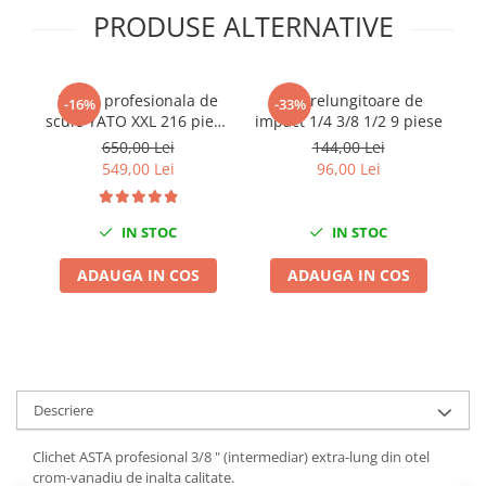
PRODUSE ALTERNATIVE
Chei de Forta
Chei Dinamometrice
Ciocane Dalti si Dornuri
Trusa profesionala de
Set prelungitoare de
T
-16%
-33%
Gresoare
scule YATO XXL 216 piese
impact 1/4 3/8 1/2 9 piese
Reparat Filete
1/4" 3/8" 1/2"
d
650,00 Lei
144,00 Lei
Scule Electrice
549,00 Lei
96,00 Lei
Aeroterme si Incalzitoare
Aparate de spalat cu presiune
IN STOC
IN STOC
Aspiratoare industriale
ADAUGA IN COS
ADAUGA IN COS
Lampi si Lanterne
Masini de insurubat si gaurit
Masini de polishat
Pistoale aer cald
Pistoale de lipit
Descriere
Pistoale electrice de impact
Polizoare unghiulare
Clichet ASTA profesional 3/8 " (intermediar) extra-lung din otel
crom-vanadiu de inalta calitate.
Rindele