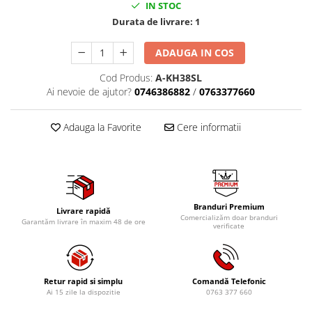
Mig-Mag
IN STOC
Durata de livrare:
1
Sudura In Puncte
Tig-Wig
ADAUGA IN COS
Pompe si Cilindri Hidraulici
Cod Produs:
A-KH38SL
Prese pentru arcuri
Ai nevoie de ajutor?
0746386882
/
0763377660
Redresoare,Roboti Pornire,Cabluri
Curent
Adauga la Favorite
Cere informatii
Schimb ulei
Accesorii schimb ulei
Chei buson baie ulei
Chei filtru ulei
Branduri Premium
Livrare rapidă
Recuperatoare de ulei
Comercializăm doar branduri
Garantăm livrare în maxim 48 de ore
verificate
Scule Ajutatoare
Scule De Mana si Unelte
Aparate de nituit si capsat
Retur rapid si simplu
Comandă Telefonic
Burghie
Ai 15 zile la dispozitie
0763 377 660
Capsatoare tapiterie