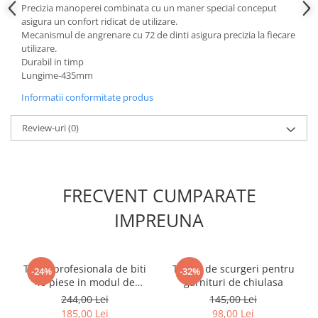
Precizia manoperei combinata cu un maner special conceput
Slefuitoare electrice
asigura un confort ridicat de utilizare.
Scule fixare distributie
Mecanismul de angrenare cu 72 de dinti asigura precizia la fiecare
utilizare.
Alfa romeo
Durabil in timp
Audi
Lungime-435mm
Bmw
Informatii conformitate produs
Chevrolet
Review-uri
(0)
Chrysler
Citroen
Dacia
Fiat
FRECVENT CUMPARATE
Ford
IMPREUNA
Jaguar
Jeep
Lancia
Trusa profesionala de biti
Tester de scurgeri pentru
-24%
-32%
Land Rover
40 piese in modul de
garnituri de chiulasa
spuma
Mazda
244,00 Lei
145,00 Lei
185,00 Lei
98,00 Lei
Mercedes