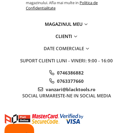
magazinului. Afla mai multe in
Politica de
Sisteme de ridicare si sustinere
Confidentialitate
Capre Auto
Cricuri Hidraulice
MAGAZINUL MEU
Surubelnite Si Biti
CLIENTI
Truse de biti
Truse de surubelnite
DATE COMERCIALE
Vulcanizare
SUPORT CLIENTI
LUNI - VINERI: 9:00 - 16:00
Masini de dejantat roti
Masini de echilibrat roti
0746386882
Piese de schimb
0763377660
Scule Vulcanizare
vanzari@blacktools.ro
SOCIAL
URMARESTE-NE IN SOCIAL MEDIA