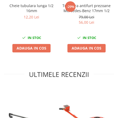
Nissan
Cheie tubulara lunga 1/2
Tubulara antifurt prezoane
-29%
Opel
16mm
Mercedes-Benz 17mm 1/2
Peugeot
12,20 Lei
79,00 Lei
56,00 Lei
Renault
Rover
Saab
IN STOC
IN STOC
Seat
ADAUGA IN COS
ADAUGA IN COS
Skoda
Suzuki
Universale
Volkswagen
ULTIMELE RECENZII
Volvo
Scule pentru tinichigerie
Scule Pneumatice
Accesorii Pneumatice
Alte scule pneumatice
Chei cu clichet