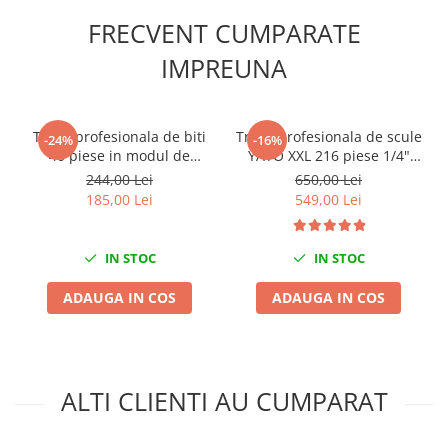
Scule fixare distributie
FRECVENT CUMPARATE
Alfa romeo
IMPREUNA
Audi
Bmw
Chevrolet
Trusa profesionala de biti
Trusa profesionala de scule
-24%
-16%
Chrysler
40 piese in modul de
YATO XXL 216 piese 1/4"
Citroen
spuma
3/8" 1/2"
244,00 Lei
650,00 Lei
Dacia
185,00 Lei
549,00 Lei
Fiat
Ford
IN STOC
IN STOC
Jaguar
ADAUGA IN COS
ADAUGA IN COS
Jeep
Lancia
Land Rover
Mazda
ALTI CLIENTI AU CUMPARAT
Mercedes
Mini