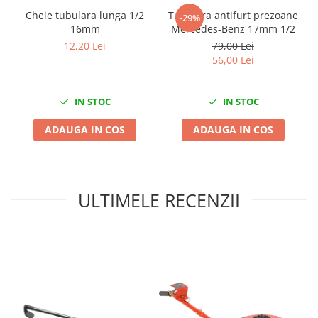
Nissan
Cheie tubulara lunga 1/2
Tubulara antifurt prezoane
-29%
Opel
16mm
Mercedes-Benz 17mm 1/2
Peugeot
12,20 Lei
79,00 Lei
56,00 Lei
Renault
Rover
Saab
IN STOC
IN STOC
Seat
ADAUGA IN COS
ADAUGA IN COS
Skoda
Suzuki
Universale
Volkswagen
ULTIMELE RECENZII
Volvo
Scule pentru tinichigerie
Scule Pneumatice
Accesorii Pneumatice
Alte scule pneumatice
Chei cu clichet