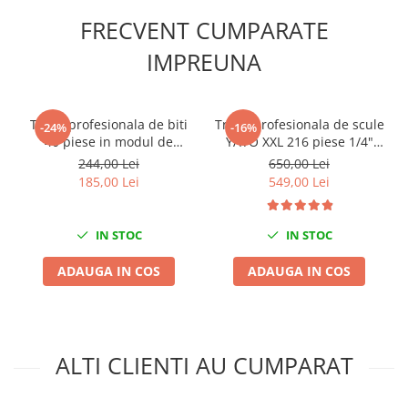
Scule fixare distributie
FRECVENT CUMPARATE
Alfa romeo
IMPREUNA
Audi
Bmw
Chevrolet
Trusa profesionala de biti
Trusa profesionala de scule
-24%
-16%
Chrysler
40 piese in modul de
YATO XXL 216 piese 1/4"
Citroen
spuma
3/8" 1/2"
244,00 Lei
650,00 Lei
Dacia
185,00 Lei
549,00 Lei
Fiat
Ford
IN STOC
IN STOC
Jaguar
ADAUGA IN COS
ADAUGA IN COS
Jeep
Lancia
Land Rover
Mazda
ALTI CLIENTI AU CUMPARAT
Mercedes
Mini