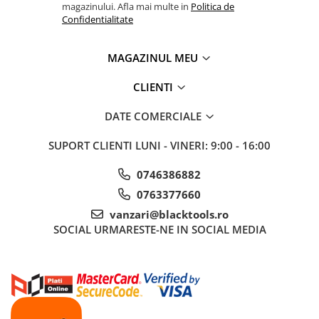
magazinului. Afla mai multe in
Politica de
Sisteme de ridicare si sustinere
Confidentialitate
Capre Auto
Cricuri Hidraulice
MAGAZINUL MEU
Surubelnite Si Biti
CLIENTI
Truse de biti
Truse de surubelnite
DATE COMERCIALE
Vulcanizare
SUPORT CLIENTI
LUNI - VINERI: 9:00 - 16:00
Masini de dejantat roti
Masini de echilibrat roti
0746386882
Piese de schimb
0763377660
Scule Vulcanizare
vanzari@blacktools.ro
SOCIAL
URMARESTE-NE IN SOCIAL MEDIA