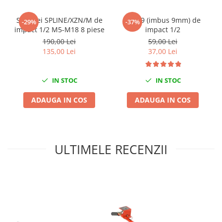
Nissan
Opel
Set chei SPLINE/XZN/M de
Bit H9 (imbus 9mm) de
-29%
-37%
impact 1/2 M5-M18 8 piese
impact 1/2
Peugeot
190,00 Lei
59,00 Lei
Renault
135,00 Lei
37,00 Lei
Rover
Saab
IN STOC
IN STOC
Seat
Skoda
ADAUGA IN COS
ADAUGA IN COS
Suzuki
Universale
Volkswagen
ULTIMELE RECENZII
Volvo
Scule pentru tinichigerie
Scule Pneumatice
Accesorii Pneumatice
Alte scule pneumatice
Chei cu clichet