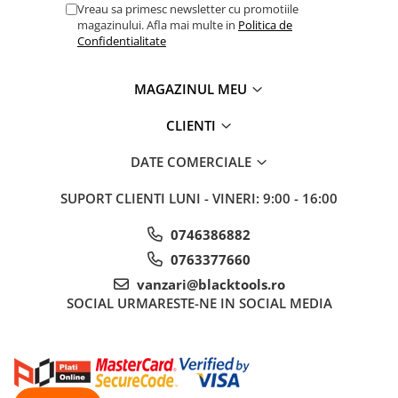
Vreau sa primesc newsletter cu promotiile
Sisteme de ridicare si sustinere
magazinului. Afla mai multe in
Politica de
Confidentialitate
Capre Auto
Cricuri Hidraulice
MAGAZINUL MEU
Surubelnite Si Biti
Truse de biti
CLIENTI
Truse de surubelnite
DATE COMERCIALE
Vulcanizare
Masini de dejantat roti
SUPORT CLIENTI
LUNI - VINERI: 9:00 - 16:00
Masini de echilibrat roti
0746386882
Piese de schimb
0763377660
Scule Vulcanizare
vanzari@blacktools.ro
SOCIAL
URMARESTE-NE IN SOCIAL MEDIA