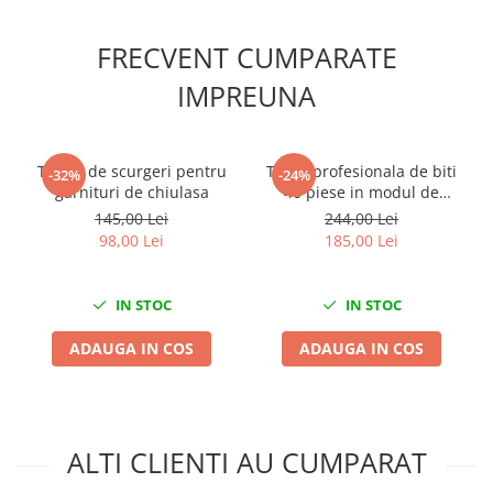
Scule fixare distributie
Alfa romeo
FRECVENT CUMPARATE
Audi
IMPREUNA
Bmw
Chevrolet
Chrysler
Tester de scurgeri pentru
Trusa profesionala de biti
-32%
-24%
Citroen
garnituri de chiulasa
40 piese in modul de
spuma
145,00 Lei
244,00 Lei
Dacia
98,00 Lei
185,00 Lei
Fiat
Ford
IN STOC
IN STOC
Jaguar
Jeep
ADAUGA IN COS
ADAUGA IN COS
Lancia
Land Rover
Mazda
Mercedes
ALTI CLIENTI AU CUMPARAT
Mini