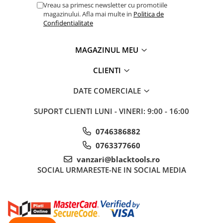
Vreau sa primesc newsletter cu promotiile
Sisteme de ridicare si sustinere
magazinului. Afla mai multe in
Politica de
Confidentialitate
Capre Auto
Cricuri Hidraulice
MAGAZINUL MEU
Surubelnite Si Biti
Truse de biti
CLIENTI
Truse de surubelnite
DATE COMERCIALE
Vulcanizare
Masini de dejantat roti
SUPORT CLIENTI
LUNI - VINERI: 9:00 - 16:00
Masini de echilibrat roti
0746386882
Piese de schimb
0763377660
Scule Vulcanizare
vanzari@blacktools.ro
SOCIAL
URMARESTE-NE IN SOCIAL MEDIA