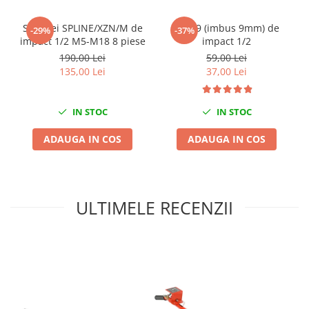
Nissan
Opel
Set chei SPLINE/XZN/M de
Bit H9 (imbus 9mm) de
-29%
-37%
impact 1/2 M5-M18 8 piese
impact 1/2
Peugeot
190,00 Lei
59,00 Lei
Renault
135,00 Lei
37,00 Lei
Rover
Saab
IN STOC
IN STOC
Seat
Skoda
ADAUGA IN COS
ADAUGA IN COS
Suzuki
Universale
Volkswagen
ULTIMELE RECENZII
Volvo
Scule pentru tinichigerie
Scule Pneumatice
Accesorii Pneumatice
Alte scule pneumatice
Chei cu clichet