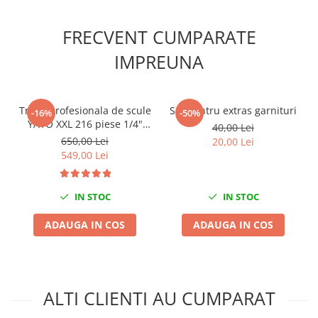
Scule fixare distributie
Alfa romeo
FRECVENT CUMPARATE
Audi
IMPREUNA
Bmw
Chevrolet
Chrysler
Trusa profesionala de scule
Set pentru extras garnituri
-16%
-50%
Citroen
YATO XXL 216 piese 1/4"
40,00 Lei
3/8" 1/2"
650,00 Lei
20,00 Lei
Dacia
549,00 Lei
Fiat
Ford
IN STOC
IN STOC
Jaguar
Jeep
ADAUGA IN COS
ADAUGA IN COS
Lancia
Land Rover
Mazda
Mercedes
ALTI CLIENTI AU CUMPARAT
Mini