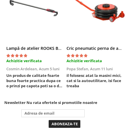
Compresoare
Filtre Pneumatice
Furtune Aer Comprimat
Masini de gaurit si taiat
Pistoale de vopsit
Pistoale Pneumatice
Lampă de atelier ROOKS B2 HYBRID pentru capotă, 2000 lumeni, 5000 mAh
Cric pneumatic perna de aer cu inaltator 6T
Polizoare biax
Scule pentru nituit si capsat
Achizitie verificata
Achizitie verificata
A
Slefuitoare Pneumatice
Cosmin Ardelean,
Acum 5 luni
Popa Stefan,
Acum 11 luni
F
Scule speciale
Un produs de calitate foarte
il folosesc atat la masini mici,
r
buna foarte practica dupa ce
cat si la autoutilitare, isi face
Diagnoza si masurari
o prinzi pe capota poti sa o dai
treaba
Injectoare
mai in stanga sau in dreapta
Motor
unde ai nevoie lumina
puternica si de la baterie care
Newsletter
Nu rata ofertele si promotiile noastre
Rulmenti,Bucsi si Extractoare
tine destul de mult dar daca o
Sistem directie
bagi la priza nu mai ai treaba
toata ziua ,ce...
Sistem franare
Sistem Vibro-Power