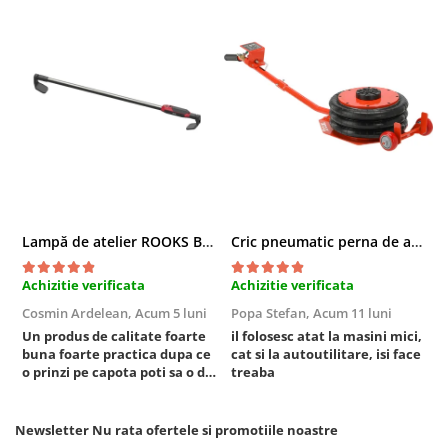
Chei cu clichet
Compresoare
Filtre Pneumatice
Furtune Aer Comprimat
Masini de gaurit si taiat
Pistoale de vopsit
Pistoale Pneumatice
Polizoare biax
Scule pentru nituit si capsat
Lampă de atelier ROOKS B2 HYBRID pentru capotă, 2000 lumeni, 5000 mAh
Cric pneumatic perna de aer cu inaltator 6T
Slefuitoare Pneumatice
Achizitie verificata
Achizitie verificata
A
Scule speciale
Cosmin Ardelean,
Acum 5 luni
Popa Stefan,
Acum 11 luni
F
Diagnoza si masurari
Un produs de calitate foarte
il folosesc atat la masini mici,
r
Injectoare
buna foarte practica dupa ce
cat si la autoutilitare, isi face
Motor
o prinzi pe capota poti sa o dai
treaba
mai in stanga sau in dreapta
Rulmenti,Bucsi si Extractoare
unde ai nevoie lumina
Sistem directie
puternica si de la baterie care
Newsletter
Nu rata ofertele si promotiile noastre
tine destul de mult dar daca o
Sistem franare