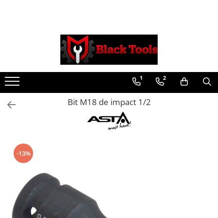
Toate Produsele
Scule Service Auto
Chei Si Truse De Chei
1
2
Chei combinate
Chei Combinate Cu Clichet
Bit M18 de impact 1/2
Chei Cotite
Chei speciale
Clesti Si Seturi De Clesti
Clesti autoblocanti
-13%
Clesti pentru sertizat
Clesti pentru sigurante
Clesti reglabili pentru tevi
Clesti service auto
Clesti universali