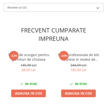
Slefuitoare electrice
Review-uri
(0)
Scule fixare distributie
Alfa romeo
Audi
FRECVENT CUMPARATE
Bmw
IMPREUNA
Chevrolet
Chrysler
Citroen
Tester de scurgeri pentru
Trusa profesionala de biti
-32%
-24%
Dacia
garnituri de chiulasa
40 piese in modul de
Fiat
spuma
145,00 Lei
244,00 Lei
Ford
98,00 Lei
185,00 Lei
Jaguar
Jeep
IN STOC
IN STOC
Lancia
ADAUGA IN COS
ADAUGA IN COS
Land Rover
Mazda
Mercedes