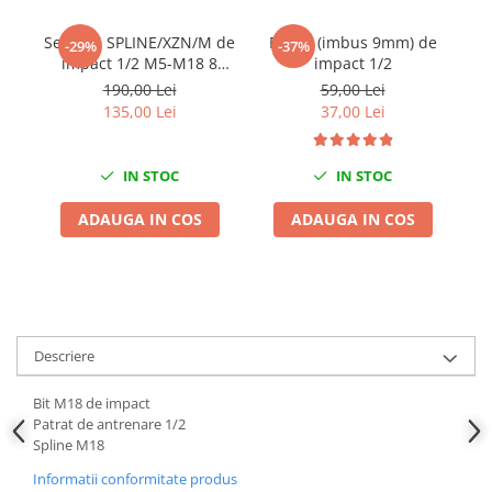
Chei de Forta
Set chei SPLINE/XZN/M de
Bit H9 (imbus 9mm) de
-29%
-37%
Chei Dinamometrice
impact 1/2 M5-M18 8
impact 1/2
Ciocane Dalti si Dornuri
piese
190,00 Lei
59,00 Lei
135,00 Lei
37,00 Lei
Gresoare
Reparat Filete
Scule Electrice
IN STOC
IN STOC
Aeroterme si Incalzitoare
ADAUGA IN COS
ADAUGA IN COS
Aparate de spalat cu presiune
Aspiratoare industriale
Lampi si Lanterne
Masini de insurubat si gaurit
Masini de polishat
Descriere
Pistoale aer cald
Pistoale de lipit
Bit M18 de impact
Patrat de antrenare 1/2
Pistoale electrice de impact
Spline M18
Polizoare unghiulare
Informatii conformitate produs
Rindele