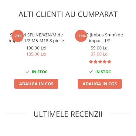
Mini
ALTI CLIENTI AU CUMPARAT
Nissan
Opel
Peugeot
Set chei SPLINE/XZN/M de
Bit H9 (imbus 9mm) de
-29%
-37%
Renault
impact 1/2 M5-M18 8 piese
impact 1/2
Rover
190,00 Lei
59,00 Lei
135,00 Lei
37,00 Lei
Saab
Seat
Skoda
IN STOC
IN STOC
Suzuki
ADAUGA IN COS
ADAUGA IN COS
Universale
Volkswagen
Volvo
Scule pentru tinichigerie
ULTIMELE RECENZII
Scule Pneumatice
Accesorii Pneumatice
Alte scule pneumatice