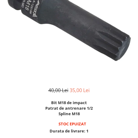
Clima/Aer conditionat
Cricuri cutie viteze
Dispozitive de sablat & accesorii
Dispozitive spalat piese
Dulapuri Bancuri Carucioare
Bancuri de lucru
Carucioare pentru marfa
Cutii pentru scule
Dulapuri echipate
Dulapuri pentru scule
40,00 Lei
35,00 Lei
Module scule
Echipamente De Sudura
Bit M18 de impact
Aparate taiere cu plasma
Patrat de antrenare 1/2
Spline M18
Autogen
Invertoare Sudura
STOC EPUIZAT
Durata de livrare:
1
Magneti fixare sudura