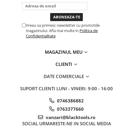
bagi la priza nu mai ai treaba
Sistem Vibro-Power
toata ziua ,ce...
Sisteme de ridicare si sustinere
Vreau sa primesc newsletter cu promotiile
Capre Auto
magazinului. Afla mai multe in
Politica de
Cricuri Hidraulice
Confidentialitate
Surubelnite Si Biti
Truse de biti
MAGAZINUL MEU
Truse de surubelnite
CLIENTI
Vulcanizare
Masini de dejantat roti
DATE COMERCIALE
Masini de echilibrat roti
SUPORT CLIENTI
LUNI - VINERI: 9:00 - 16:00
Piese de schimb
Scule Vulcanizare
0746386882
Truse de scule si accesorii
0763377660
Truse de scule
vanzari@blacktools.ro
Truse si accesorii 1/2
SOCIAL
URMARESTE-NE IN SOCIAL MEDIA
Truse si Accesorii 1/4