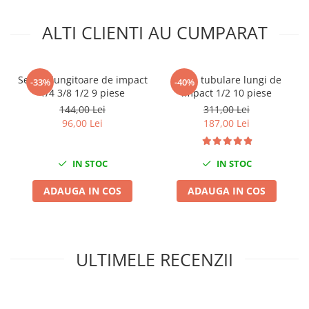
Mini
ALTI CLIENTI AU CUMPARAT
Nissan
Opel
Peugeot
Set prelungitoare de impact
Trusa tubulare lungi de
-33%
-40%
Renault
1/4 3/8 1/2 9 piese
impact 1/2 10 piese
Rover
144,00 Lei
311,00 Lei
Saab
96,00 Lei
187,00 Lei
Seat
Skoda
IN STOC
IN STOC
Suzuki
ADAUGA IN COS
ADAUGA IN COS
Universale
Volkswagen
Volvo
Scule pentru tinichigerie
ULTIMELE RECENZII
Scule Pneumatice
Accesorii Pneumatice
Alte scule pneumatice