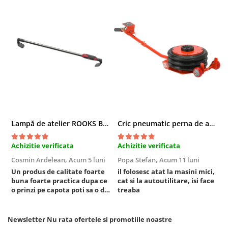
Chei cu clichet
Compresoare
Filtre Pneumatice
Furtune Aer Comprimat
Masini de gaurit si taiat
Pistoale de vopsit
Pistoale Pneumatice
Polizoare biax
Scule pentru nituit si capsat
Lampă de atelier ROOKS B2 HYBRID pentru capotă, 2000 lumeni, 5000 mAh
Cric pneumatic perna de aer cu inaltator 6T
Slefuitoare Pneumatice
Scule speciale
Achizitie verificata
Achizitie verificata
A
Cosmin Ardelean,
Acum 5 luni
Popa Stefan,
Acum 11 luni
F
Diagnoza si masurari
Un produs de calitate foarte
il folosesc atat la masini mici,
r
Injectoare
buna foarte practica dupa ce
cat si la autoutilitare, isi face
Motor
o prinzi pe capota poti sa o dai
treaba
mai in stanga sau in dreapta
Rulmenti,Bucsi si Extractoare
unde ai nevoie lumina
Sistem directie
puternica si de la baterie care
Newsletter
Nu rata ofertele si promotiile noastre
tine destul de mult dar daca o
Sistem franare