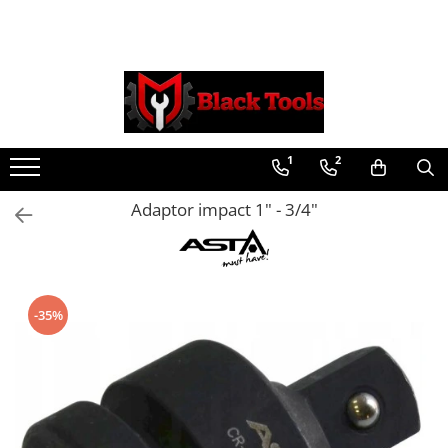
Toate Produsele
Scule Service Auto
Chei Si Truse De Chei
1
2
Chei combinate
Chei Combinate Cu Clichet
Adaptor impact 1" - 3/4"
Chei Cotite
Chei speciale
Clesti Si Seturi De Clesti
Clesti autoblocanti
-35%
Clesti pentru sertizat
Clesti pentru sigurante
Clesti reglabili pentru tevi
Clesti service auto
Clesti universali