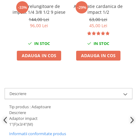
Set prelungitoare de
Articulatie cardanica de
Se
Chei de Forta
-33%
-29%
impact 1/4 3/8 1/2 9 piese
impact 1/2
cu
Chei Dinamometrice
144,00 Lei
63,00 Lei
Ciocane Dalti si Dornuri
96,00 Lei
45,00 Lei
Gresoare
Reparat Filete
IN STOC
IN STOC
Scule Electrice
ADAUGA IN COS
ADAUGA IN COS
Aeroterme si Incalzitoare
Aparate de spalat cu presiune
Aspiratoare industriale
Lampi si Lanterne
Masini de insurubat si gaurit
Descriere
Masini de polishat
Pistoale aer cald
Tip produs : Adaptoare
Pistoale de lipit
Descriere
Adaptor impact
Pistoale electrice de impact
1"(F)x3/4"(M)
Polizoare unghiulare
Informatii conformitate produs
Rindele