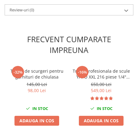
Slefuitoare electrice
Review-uri
(0)
Scule fixare distributie
Alfa romeo
Audi
FRECVENT CUMPARATE
Bmw
IMPREUNA
Chevrolet
Chrysler
Citroen
Tester de scurgeri pentru
Trusa profesionala de scule
-32%
-16%
Dacia
garnituri de chiulasa
YATO XXL 216 piese 1/4"
Fiat
3/8" 1/2"
145,00 Lei
650,00 Lei
Ford
98,00 Lei
549,00 Lei
Jaguar
Jeep
IN STOC
IN STOC
Lancia
ADAUGA IN COS
ADAUGA IN COS
Land Rover
Mazda
Mercedes