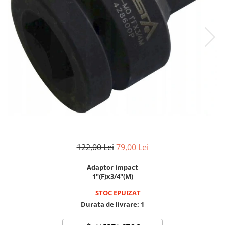
Clima/Aer conditionat
Cricuri cutie viteze
Dispozitive de sablat & accesorii
Dispozitive spalat piese
Dulapuri Bancuri Carucioare
Bancuri de lucru
Carucioare pentru marfa
Cutii pentru scule
Dulapuri echipate
Dulapuri pentru scule
122,00 Lei
79,00 Lei
Module scule
Echipamente De Sudura
Adaptor impact
Aparate taiere cu plasma
1"(F)x3/4"(M)
Autogen
STOC EPUIZAT
Invertoare Sudura
Durata de livrare:
1
Magneti fixare sudura