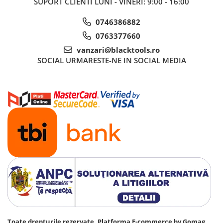
SUPORT CLIENTI
LUNI - VINERI: 9:00 - 16:00
0746386882
0763377660
vanzari@blacktools.ro
SOCIAL
URMARESTE-NE IN SOCIAL MEDIA
Toate drepturile rezervate.
Platforma E-commerce by Gomag