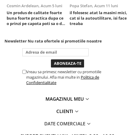
Cosmin Ardelean,
Acum 5 luni
Popa Stefan,
Acum 11 luni
F
Sisteme de ridicare si sustinere
Un produs de calitate foarte
il folosesc atat la masini mici,
r
Capre Auto
buna foarte practica dupa ce
cat si la autoutilitare, isi face
Cricuri Hidraulice
o prinzi pe capota poti sa o dai
treaba
mai in stanga sau in dreapta
Surubelnite Si Biti
unde ai nevoie lumina
puternica si de la baterie care
Truse de biti
Newsletter
Nu rata ofertele si promotiile noastre
tine destul de mult dar daca o
Truse de surubelnite
bagi la priza nu mai ai treaba
Vulcanizare
toata ziua ,ce...
Masini de dejantat roti
Vreau sa primesc newsletter cu promotiile
Masini de echilibrat roti
magazinului. Afla mai multe in
Politica de
Piese de schimb
Confidentialitate
Scule Vulcanizare
MAGAZINUL MEU
CLIENTI
DATE COMERCIALE