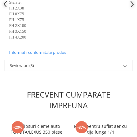
Stelate:
Scule fixare distributie
PH 2X38
Alfa romeo
PH 0X75
PH 1X75
Audi
PH 2X100
Bmw
PH 3X150
Chevrolet
PH 4X200
Chrysler
Informatii conformitate produs
Citroen
Dacia
Review-uri
(3)
Fiat
Ford
Jaguar
FRECVENT CUMPARATE
Jeep
Lancia
IMPREUNA
Land Rover
Mazda
Mercedes
Set clipsuri cleme auto
Pistol pentru suflat aer cu
-20%
-37%
TOYOTA/LEXUS 350 piese
tija lunga 1/4
Mini