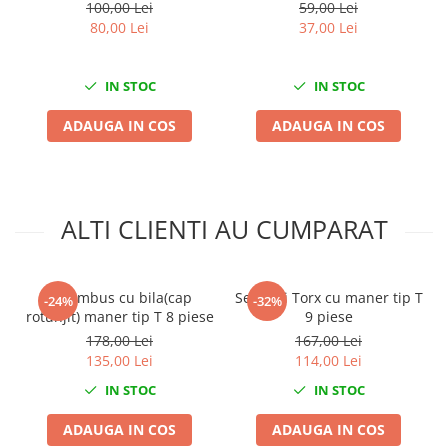
100,00 Lei
59,00 Lei
Nissan
80,00 Lei
37,00 Lei
Opel
Peugeot
IN STOC
IN STOC
Renault
Rover
ADAUGA IN COS
ADAUGA IN COS
Saab
Seat
Skoda
Suzuki
ALTI CLIENTI AU CUMPARAT
Universale
Volkswagen
Set imbus cu bila(cap
Set chei Torx cu maner tip T
Volvo
-24%
-32%
rotunjit) maner tip T 8 piese
9 piese
Scule pentru tinichigerie
178,00 Lei
167,00 Lei
Scule Pneumatice
135,00 Lei
114,00 Lei
Accesorii Pneumatice
IN STOC
IN STOC
Alte scule pneumatice
ADAUGA IN COS
ADAUGA IN COS
Chei cu clichet