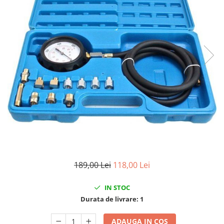
Clima/Aer conditionat
Cricuri cutie viteze
Dispozitive de sablat & accesorii
Dispozitive spalat piese
Dulapuri Bancuri Carucioare
Bancuri de lucru
Carucioare pentru marfa
Cutii pentru scule
Dulapuri echipate
Dulapuri pentru scule
Module scule
Echipamente De Sudura
189,00 Lei
118,00 Lei
Aparate taiere cu plasma
IN STOC
Autogen
Durata de livrare:
1
Invertoare Sudura
Magneti fixare sudura
ADAUGA IN COS