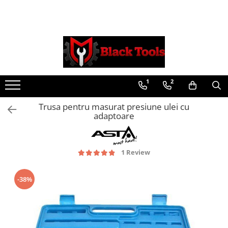
Toate Produsele
Scule Service Auto
Chei Si Truse De Chei
1
2
Chei combinate
Chei Combinate Cu Clichet
Trusa pentru masurat presiune ulei cu
Chei Cotite
adaptoare
Chei speciale
Clesti Si Seturi De Clesti
1 Review
Clesti autoblocanti
Clesti pentru sertizat
Clesti pentru sigurante
-38%
Clesti reglabili pentru tevi
Clesti service auto
Clesti universali