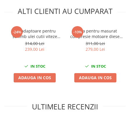
Mini
ALTI CLIENTI AU CUMPARAT
Nissan
Opel
Peugeot
Set adaptoare pentru
Trusa pentru masurat
-24%
-10%
schimb ulei cutii viteze
compresie motoare diesel
Renault
automate ATF 13 piese
0-70 Bar 16 piese
314,00 Lei
311,00 Lei
Rover
239,00 Lei
279,00 Lei
Saab
Seat
IN STOC
IN STOC
Skoda
Suzuki
ADAUGA IN COS
ADAUGA IN COS
Universale
Volkswagen
Volvo
ULTIMELE RECENZII
Scule pentru tinichigerie
Scule Pneumatice
Accesorii Pneumatice
Alte scule pneumatice