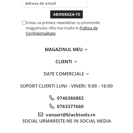
bagi la priza nu mai ai treaba
toata ziua ,ce...
Sistem Vibro-Power
Sisteme de ridicare si sustinere
Vreau sa primesc newsletter cu promotiile
Capre Auto
magazinului. Afla mai multe in
Politica de
Confidentialitate
Cricuri Hidraulice
Surubelnite Si Biti
MAGAZINUL MEU
Truse de biti
Truse de surubelnite
CLIENTI
Vulcanizare
DATE COMERCIALE
Masini de dejantat roti
Masini de echilibrat roti
SUPORT CLIENTI
LUNI - VINERI: 9:00 - 16:00
Piese de schimb
0746386882
Scule Vulcanizare
Truse de scule si accesorii
0763377660
Truse de scule
vanzari@blacktools.ro
SOCIAL
URMARESTE-NE IN SOCIAL MEDIA
Truse si accesorii 1/2
Truse si Accesorii 1/4