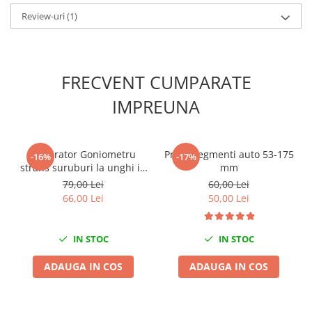
Slefuitoare electrice
Review-uri
(1)
Scule fixare distributie
Alfa romeo
Audi
FRECVENT CUMPARATE
Bmw
IMPREUNA
Chevrolet
Chrysler
Citroen
Calibrator Goniometru
Presa segmenti auto 53-175
-16%
-17%
Dacia
strans suruburi la unghi in
mm
grade cu suport magnetic
Fiat
79,00 Lei
60,00 Lei
66,00 Lei
50,00 Lei
Ford
Jaguar
Jeep
IN STOC
IN STOC
Lancia
ADAUGA IN COS
ADAUGA IN COS
Land Rover
Mazda
Mercedes