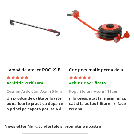
Chei cu clichet
Compresoare
Filtre Pneumatice
Furtune Aer Comprimat
Masini de gaurit si taiat
Pistoale de vopsit
Pistoale Pneumatice
Polizoare biax
Lampă de atelier ROOKS B2 HYBRID pentru capotă, 2000 lumeni, 5000 mAh
Cric pneumatic perna de aer cu inaltator 6T
Scule pentru nituit si capsat
Slefuitoare Pneumatice
Achizitie verificata
Achizitie verificata
A
Scule speciale
Cosmin Ardelean,
Acum 5 luni
Popa Stefan,
Acum 11 luni
F
Diagnoza si masurari
Un produs de calitate foarte
il folosesc atat la masini mici,
r
Injectoare
buna foarte practica dupa ce
cat si la autoutilitare, isi face
o prinzi pe capota poti sa o dai
treaba
Motor
mai in stanga sau in dreapta
Rulmenti,Bucsi si Extractoare
unde ai nevoie lumina
puternica si de la baterie care
Sistem directie
Newsletter
Nu rata ofertele si promotiile noastre
tine destul de mult dar daca o
Sistem franare