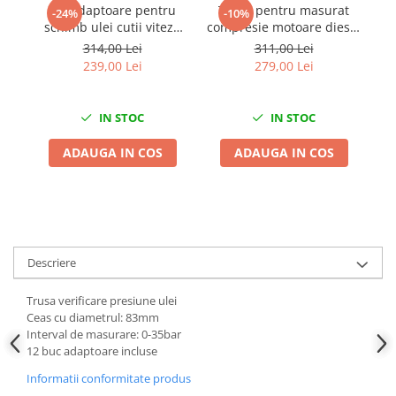
Set adaptoare pentru
Trusa pentru masurat
-24%
-10%
Chei de Forta
schimb ulei cutii viteze
compresie motoare diesel
p
automate ATF 13 piese
0-70 Bar 16 piese
Chei Dinamometrice
314,00 Lei
311,00 Lei
239,00 Lei
279,00 Lei
Ciocane Dalti si Dornuri
Gresoare
Reparat Filete
IN STOC
IN STOC
Scule Electrice
ADAUGA IN COS
ADAUGA IN COS
Aeroterme si Incalzitoare
Aparate de spalat cu presiune
Aspiratoare industriale
Lampi si Lanterne
Masini de insurubat si gaurit
Descriere
Masini de polishat
Trusa verificare presiune ulei
Pistoale aer cald
Ceas cu diametrul: 83mm
Pistoale de lipit
Interval de masurare: 0-35bar
Pistoale electrice de impact
12 buc adaptoare incluse
Polizoare unghiulare
Informatii conformitate produs
Rindele