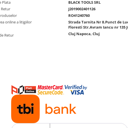
 Plata
BLACK TOOLS SRL
e Retur
J2019002401126
Produselor
RO41240760
a online a litigiilor
Strada Tarnita Nr 8.Punct de Lu
Floresti Str.Avram Iancu nr 135 J
Cluj Napoca, Cluj
de Retur