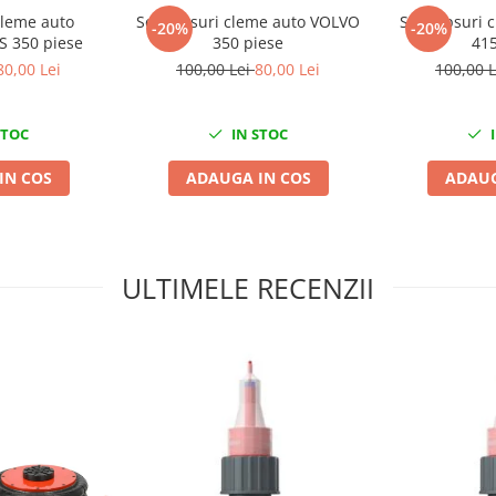
cleme auto
Set clipsuri cleme auto VOLVO
Set clipsuri
-20%
-20%
 350 piese
350 piese
415
80,00 Lei
100,00 Lei
80,00 Lei
100,00 
STOC
IN STOC
I
IN COS
ADAUGA IN COS
ADAUG
ULTIMELE RECENZII