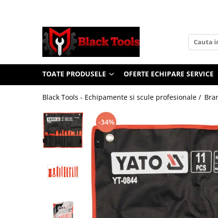
Toate Produsele
Scule Service Auto
Chei Si Truse De Chei
TOATE PRODUSELE
OFERTE ECHIPARE SERVICE
Chei combinate
Chei Combinate Cu Clichet
Black Tools - Echipamente si scule profesionale /
Bra
Chei Cotite
Chei speciale
-34%
Clesti Si Seturi De Clesti
Clesti autoblocanti
Clesti pentru sertizat
Clesti pentru sigurante
Clesti reglabili pentru tevi
Clesti service auto
Clesti universali