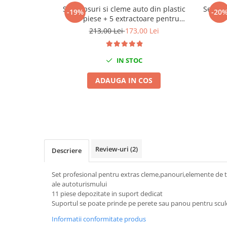
Mig-Mag
Set clipsuri si cleme auto din plastic
Set cl
-19%
-20
Sudura In Puncte
470 piese + 5 extractoare pentru
clipsuri
Tig-Wig
213,00 Lei
173,00 Lei
Pompe si Cilindri Hidraulici
Prese pentru arcuri
IN STOC
Redresoare,Roboti Pornire,Cabluri
ADAUGA IN COS
Curent
Schimb ulei
Accesorii schimb ulei
Chei buson baie ulei
Chei filtru ulei
Review-uri
(2)
Descriere
Recuperatoare de ulei
Scule Ajutatoare
Set profesional pentru extras cleme,panouri,elemente de t
Scule De Mana si Unelte
ale autoturismului
11 piese depozitate in suport dedicat
Aparate de nituit si capsat
Suportul se poate prinde pe perete sau panou pentru scul
Burghie
Informatii conformitate produs
Capsatoare tapiterie