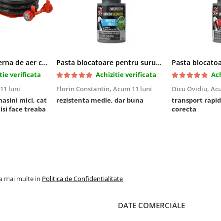
Cric pneumatic perna de aer cu inaltator 6T
Pasta blocatoare pentru suruburi,rezistenta medie
tie verificata
Achizitie verificata
Ach
11 luni
Florin Constantin,
Acum 11 luni
Dicu Ovidiu,
Acu
masini mici, cat
rezistenta medie, dar buna
transport rapid
 isi face treaba
corecta
la mai multe in
Politica de Confidentialitate
DATE COMERCIALE