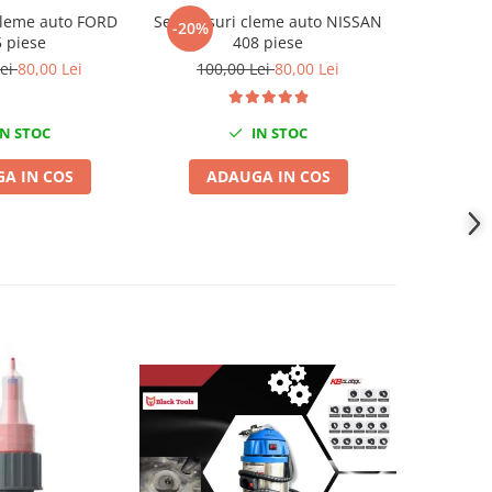
 cleme auto FORD
Set clipsuri cleme auto NISSAN
Set clips
-20%
-20%
 piese
408 piese
Lei
80,00 Lei
100,00 Lei
80,00 Lei
100,
N STOC
IN STOC
A IN COS
ADAUGA IN COS
ADA