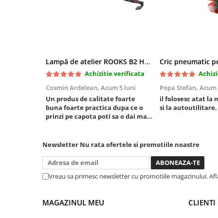
Mini
Nissan
Opel
Peugeot
Renault
Lampă de atelier ROOKS B2 HYBRID pentru capotă, 2000 lumeni, 5000 mAh
Rover
Achizitie verificata
Achizi
Saab
Cosmin Ardelean,
Acum 5 luni
Popa Stefan,
Acum 
Seat
Un produs de calitate foarte
il folosesc atat la 
buna foarte practica dupa ce o
si la autoutilitare,
Skoda
prinzi pe capota poti sa o dai mai
Suzuki
in stanga sau in dreapta unde ai
nevoie lumina puternica si de la
Universale
baterie care tine destul de mult
Newsletter
Nu rata ofertele si promotiile noastre
Volkswagen
dar daca o bagi la priza nu mai ai
treaba toata ziua ,ce...
Volvo
Scule pentru tinichigerie
Vreau sa primesc newsletter cu promotiile magazinului. Af
Scule Pneumatice
MAGAZINUL MEU
CLIENTI
Accesorii Pneumatice
Alte scule pneumatice