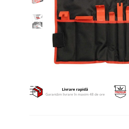
Clima/Aer conditionat
Cricuri cutie viteze
Dispozitive de sablat & accesorii
Dispozitive spalat piese
Dulapuri Bancuri Carucioare
Bancuri de lucru
Carucioare pentru marfa
Cutii pentru scule
Dulapuri echipate
Dulapuri pentru scule
Module scule
Livrare rapidă
Echipamente De Sudura
Garantăm livrare în maxim 48 de ore
Aparate taiere cu plasma
Autogen
Invertoare Sudura
Magneti fixare sudura