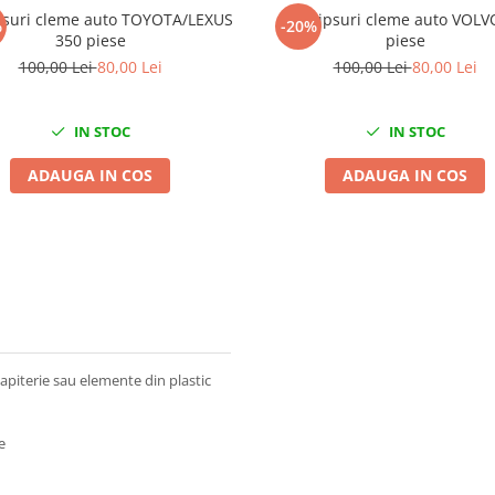
ipsuri cleme auto TOYOTA/LEXUS
Set clipsuri cleme auto VOLV
%
-20%
350 piese
piese
100,00 Lei
80,00 Lei
100,00 Lei
80,00 Lei
IN STOC
IN STOC
ADAUGA IN COS
ADAUGA IN COS
apiterie sau elemente din plastic
e