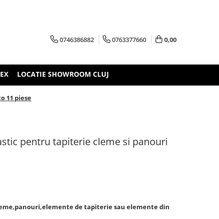
0746386882
0763377660
0,00
TEX
LOCATIE SHOWROOM CLUJ
to 11 piese
astic pentru tapiterie cleme si panouri
cleme,panouri,elemente de tapiterie sau elemente din