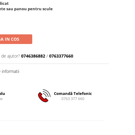
dicat
ete sau panou pentru scule
A IN COS
 de ajutor?
0746386882
/
0763377660
informatii
plu
Comandă Telefonic
ie
0763 377 660