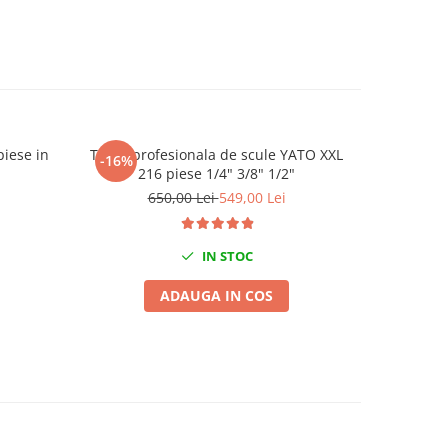
piese in
Trusa profesionala de scule YATO XXL
Prosop
-16%
-40%
216 piese 1/4" 3/8" 1/2"
1200g
650,00 Lei
549,00 Lei
IN STOC
ADAUGA IN COS