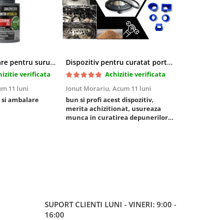
Pasta blocatoare pentru suruburi,rezistenta inalta
Dispozitiv pentru curatat porturi admisie si evacuare fara demontare cu coji de nuca si accesorii incluse
izitie verificata
Achizitie verificata
m 11 luni
Ionut Morariu,
Acum 11 luni
Marian Stat
 si ambalare
bun si profi acest dispozitiv,
un pachet ra
merita achizitionat, usureaza
foarte bun, 
munca in curatirea depunerilor
rezistent
de carbon in admisie
SUPORT CLIENTI
LUNI - VINERI: 9:00 -
16:00