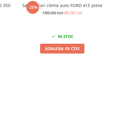
O 350
Set clipsuri cleme auto FORD 415 piese
Set clipsur
-20%
-20%
100,00 Lei
80,00 Lei
100
IN STOC
ADAUGA IN COS
A