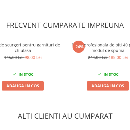
FRECVENT CUMPARATE IMPREUNA
de scurgeri pentru garnituri de
Trusa profesionala de biti 40 
-24%
chiulasa
modul de spuma
145,00 Lei
98,00 Lei
244,00 Lei
185,00 Lei
IN STOC
IN STOC
ADAUGA IN COS
ADAUGA IN COS
ALTI CLIENTI AU CUMPARAT