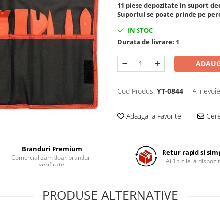
11 piese depozitate in suport de
Suportul se poate prinde pe per
IN STOC
Durata de livrare:
1
ADAUG
Cod Produs:
YT-0844
Ai nevoie
Adauga la Favorite
Cere 
Branduri Premium
Retur rapid si sim
Comercializăm doar branduri
Ai 15 zile la dispozit
verificate
PRODUSE ALTERNATIVE