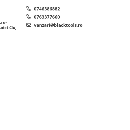
0746386882
0763377660
cru-
vanzari@blacktools.ro
udet Cluj