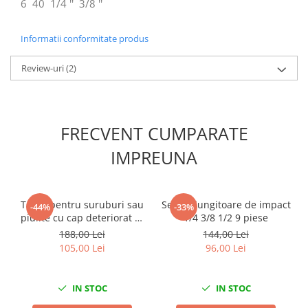
6
40
1/4 ''
3/8 ''
Scule fixare distributie
Alfa romeo
Informatii conformitate produs
Audi
Bmw
Review-uri
(2)
Chevrolet
Chrysler
Citroen
FRECVENT CUMPARATE
Dacia
IMPREUNA
Fiat
Ford
Jaguar
Trusa pentru suruburi sau
Set prelungitoare de impact
-44%
-33%
Jeep
piulite cu cap deteriorat 9-
1/4 3/8 1/2 9 piese
Lancia
19mm 3/8
188,00 Lei
144,00 Lei
Land Rover
105,00 Lei
96,00 Lei
Mazda
Mercedes
IN STOC
IN STOC
Mini