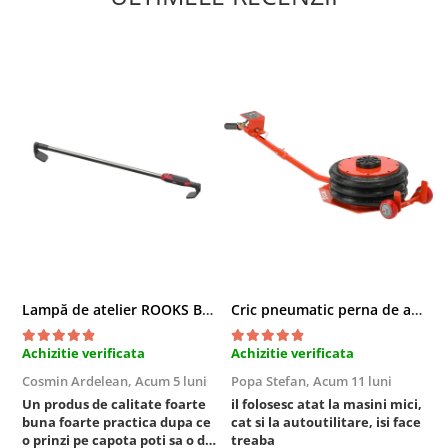
Compresoare
Filtre Pneumatice
Furtune Aer Comprimat
Masini de gaurit si taiat
Pistoale de vopsit
Pistoale Pneumatice
Polizoare biax
Scule pentru nituit si capsat
Slefuitoare Pneumatice
Scule speciale
Diagnoza si masurari
Injectoare
Lampă de atelier ROOKS B2 HYBRID pentru capotă, 2000 lumeni, 5000 mAh
Cric pneumatic perna de aer cu inaltator 6T
Motor
Achizitie verificata
Achizitie verificata
A
Rulmenti,Bucsi si Extractoare
Cosmin Ardelean,
Acum 5 luni
Popa Stefan,
Acum 11 luni
F
Sistem directie
Un produs de calitate foarte
il folosesc atat la masini mici,
r
Sistem franare
buna foarte practica dupa ce
cat si la autoutilitare, isi face
Sistem Vibro-Power
o prinzi pe capota poti sa o dai
treaba