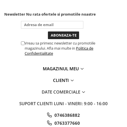
mai in stanga sau in dreapta
Sisteme de ridicare si sustinere
unde ai nevoie lumina
puternica si de la baterie care
Capre Auto
Newsletter
Nu rata ofertele si promotiile noastre
tine destul de mult dar daca o
Cricuri Hidraulice
bagi la priza nu mai ai treaba
toata ziua ,ce...
Surubelnite Si Biti
Truse de biti
Vreau sa primesc newsletter cu promotiile
Truse de surubelnite
magazinului. Afla mai multe in
Politica de
Vulcanizare
Confidentialitate
Masini de dejantat roti
MAGAZINUL MEU
Masini de echilibrat roti
Piese de schimb
CLIENTI
Scule Vulcanizare
DATE COMERCIALE
SUPORT CLIENTI
LUNI - VINERI: 9:00 - 16:00
0746386882
0763377660