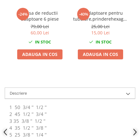
Chei Dinamometrice
Ciocane Dalti si Dornuri
Trusa de reductii
Set adaptoare pentru
-24%
-40%
adaptoare 6 piese
tubulare,prinderehexagonala
Gresoare
1/4" - 3/8" - 1/2" 3 piese
79,00 Lei
25,00 Lei
Reparat Filete
60,00 Lei
15,00 Lei
Scule Electrice
IN STOC
IN STOC
Aeroterme si Incalzitoare
ADAUGA IN COS
ADAUGA IN COS
Aparate de spalat cu presiune
Aspiratoare industriale
Lampi si Lanterne
Masini de insurubat si gaurit
Masini de polishat
Descriere
Pistoale aer cald
Pistoale de lipit
1
50
3/4 ''
1/2 ''
Pistoale electrice de impact
2
45
1/2 ''
3/4 ''
Polizoare unghiulare
3 35
3/8 ''
1/2 ''
Rindele
4
35
1/2 ''
3/8 ''
5
25
3/8 ''
1/4 ''
Slefuitoare electrice