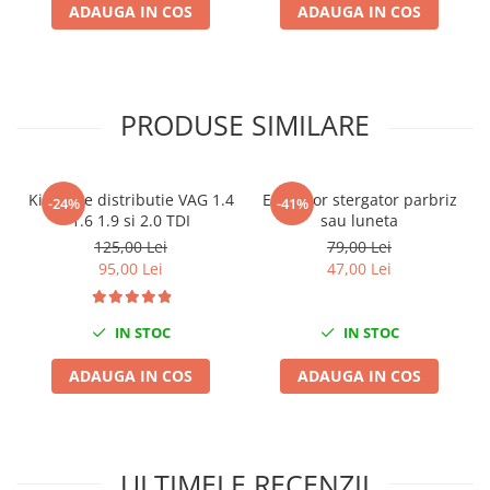
ADAUGA IN COS
ADAUGA IN COS
Nissan
Opel
Peugeot
Renault
PRODUSE SIMILARE
Rover
Saab
Seat
Kit fixare distributie VAG 1.4
Extractor stergator parbriz
-24%
-41%
Skoda
1.6 1.9 si 2.0 TDI
sau luneta
Suzuki
125,00 Lei
79,00 Lei
Universale
95,00 Lei
47,00 Lei
Volkswagen
Volvo
IN STOC
IN STOC
Scule pentru tinichigerie
ADAUGA IN COS
ADAUGA IN COS
Scule Pneumatice
Accesorii Pneumatice
Alte scule pneumatice
ULTIMELE RECENZII
Chei cu clichet