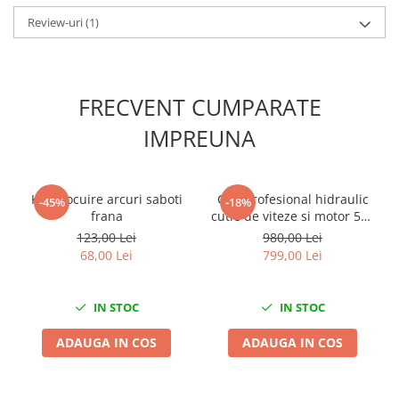
Scule fixare distributie
Review-uri
(1)
Alfa romeo
Audi
Bmw
FRECVENT CUMPARATE
Chevrolet
IMPREUNA
Chrysler
Citroen
Dacia
Kit inlocuire arcuri saboti
Cric profesional hidraulic
Fiat
-45%
-18%
frana
cutie de viteze si motor 500
Ford
Kg Forsage
123,00 Lei
980,00 Lei
Jaguar
68,00 Lei
799,00 Lei
Jeep
Lancia
IN STOC
IN STOC
Land Rover
Mazda
ADAUGA IN COS
ADAUGA IN COS
Mercedes
Mini