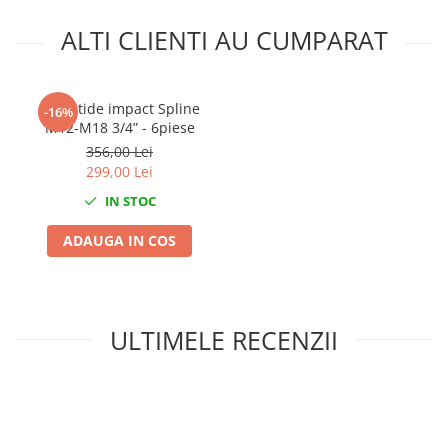
Nissan
ALTI CLIENTI AU CUMPARAT
Opel
Peugeot
Renault
Set bitide impact Spline
-16%
Rover
M12-M18 3/4” - 6piese
Saab
356,00 Lei
Seat
299,00 Lei
Skoda
IN STOC
Suzuki
ADAUGA IN COS
Universale
Volkswagen
Volvo
Scule pentru tinichigerie
ULTIMELE RECENZII
Scule Pneumatice
Accesorii Pneumatice
Alte scule pneumatice
Chei cu clichet