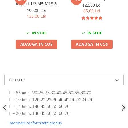
impact 1/2 M5-M18 8
Chei Dinamometrice
123,00 Lei
piese
190,00 Lei
65,00 Lei
Ciocane Dalti si Dornuri
135,00 Lei
Gresoare
Reparat Filete
IN STOC
IN STOC
Scule Electrice
Aeroterme si Incalzitoare
ADAUGA IN COS
ADAUGA IN COS
Aparate de spalat cu presiune
Aspiratoare industriale
Lampi si Lanterne
Masini de insurubat si gaurit
Masini de polishat
Descriere
Pistoale aer cald
L = 55mm: T20-25-27-30-40-45-50-55-60-70
Pistoale de lipit
L = 100mm: T20-25-27-30-40-45-50-55-60-70
Pistoale electrice de impact
L = 140mm: T40-45-50-55-60-70
Polizoare unghiulare
L = 200mm: T40-45-50-55-60-70
Rindele
Informatii conformitate produs
Slefuitoare electrice