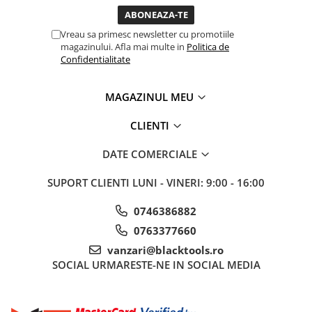
Sisteme de ridicare si sustinere
Vreau sa primesc newsletter cu promotiile
Capre Auto
magazinului. Afla mai multe in
Politica de
Cricuri Hidraulice
Confidentialitate
Surubelnite Si Biti
Truse de biti
MAGAZINUL MEU
Truse de surubelnite
CLIENTI
Vulcanizare
Masini de dejantat roti
DATE COMERCIALE
Masini de echilibrat roti
SUPORT CLIENTI
LUNI - VINERI: 9:00 - 16:00
Piese de schimb
Scule Vulcanizare
0746386882
0763377660
vanzari@blacktools.ro
SOCIAL
URMARESTE-NE IN SOCIAL MEDIA