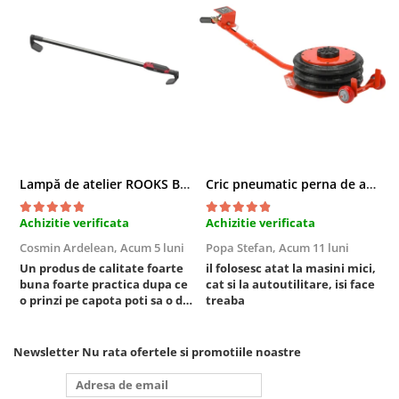
Compresoare
Filtre Pneumatice
Furtune Aer Comprimat
Masini de gaurit si taiat
Pistoale de vopsit
Pistoale Pneumatice
Polizoare biax
Scule pentru nituit si capsat
Lampă de atelier ROOKS B2 HYBRID pentru capotă, 2000 lumeni, 5000 mAh
Cric pneumatic perna de aer cu inaltator 6T
Slefuitoare Pneumatice
Scule speciale
Achizitie verificata
Achizitie verificata
A
Cosmin Ardelean,
Acum 5 luni
Popa Stefan,
Acum 11 luni
F
Diagnoza si masurari
Un produs de calitate foarte
il folosesc atat la masini mici,
r
Injectoare
buna foarte practica dupa ce
cat si la autoutilitare, isi face
Motor
o prinzi pe capota poti sa o dai
treaba
mai in stanga sau in dreapta
Rulmenti,Bucsi si Extractoare
unde ai nevoie lumina
Sistem directie
puternica si de la baterie care
Newsletter
Nu rata ofertele si promotiile noastre
tine destul de mult dar daca o
Sistem franare
bagi la priza nu mai ai treaba
Sistem Vibro-Power
toata ziua ,ce...