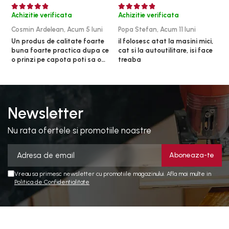
Achizitie verificata
Achizitie verificata
A
Cosmin Ardelean,
Acum 5 luni
Popa Stefan,
Acum 11 luni
F
Un produs de calitate foarte
il folosesc atat la masini mici,
r
buna foarte practica dupa ce
cat si la autoutilitare, isi face
o prinzi pe capota poti sa o
treaba
dai mai in stanga sau in
dreapta unde ai nevoie lumina
puternica si de la baterie care
tine destul de mult dar daca o
bagi la priza nu mai ai treaba
Newsletter
toata ziua ,ce...
Nu rata ofertele si promotiile noastre
Vreau sa primesc newsletter cu promotiile magazinului. Afla mai multe in
Politica de Confidentialitate