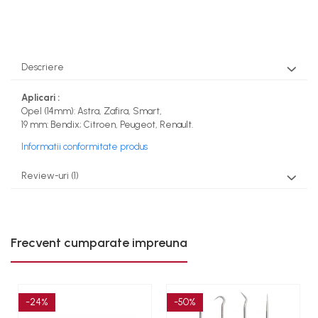
Rindele
Slefuitoare electrice
Scule fixare distributie
Descriere
Alfa romeo
Audi
Aplicari :
Bmw
Opel (14mm): Astra, Zafira, Smart,
19 mm: Bendix; Citroen, Peugeot, Renault.
Chevrolet
Chrysler
Informatii conformitate produs
Citroen
Review-uri
(1)
Dacia
Fiat
Ford
Jaguar
Frecvent cumparate impreuna
Jeep
Lancia
Land Rover
-24%
-50%
Mazda