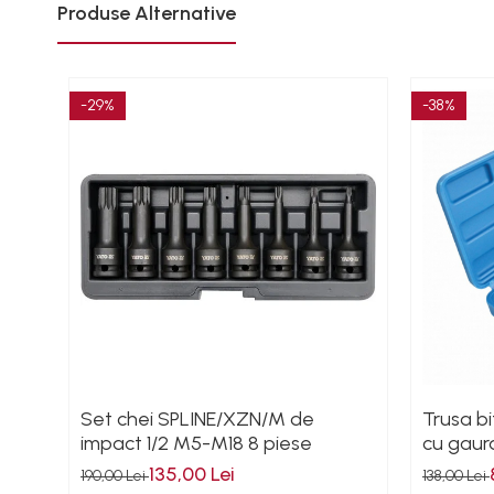
Produse Alternative
Magneti fixare sudura
Mig-Mag
Sudura In Puncte
Tig-Wig
-29%
-38%
Pompe si Cilindri Hidraulici
Prese pentru arcuri
Redresoare,Roboti
Pornire,Cabluri Curent
Schimb ulei
Accesorii schimb ulei
Chei buson baie ulei
Chei filtru ulei
Recuperatoare de ulei
Set chei SPLINE/XZN/M de
Trusa bi
Scule Ajutatoare
impact 1/2 M5-M18 8 piese
cu gaura
Scule De Mana si Unelte
135,00 Lei
190,00 Lei
138,00 Lei
Aparate de nituit si capsat