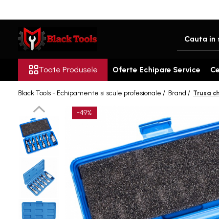
Toate Produsele
Scule Service Auto
Chei Si Truse De Chei
Toate Produsele
Oferte Echipare Service
Ce
Chei combinate
Black Tools - Echipamente si scule profesionale /
Brand /
Trusa ch
Chei Combinate Cu Clichet
Chei Cotite
-49%
Chei speciale
Clesti Si Seturi De Clesti
Clesti autoblocanti
Clesti pentru sertizat
Clesti pentru sigurante
Clesti reglabili pentru tevi
Clesti service auto
Clesti universali