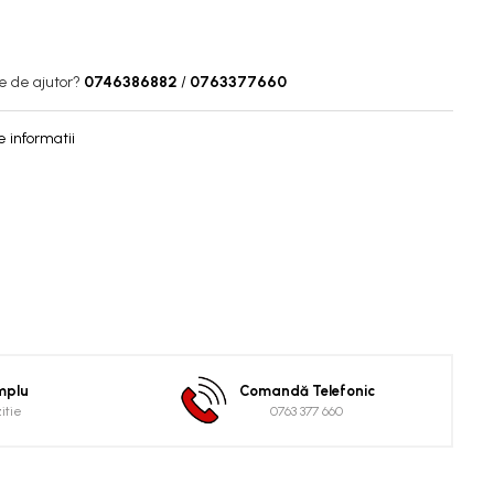
e de ajutor?
0746386882
/
0763377660
 informatii
implu
Comandă Telefonic
zitie
0763 377 660