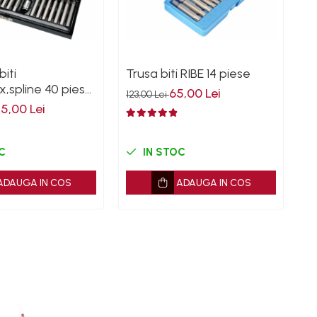
biti
Trusa biti RIBE 14 piese
Tr
x,spline 40 piese
p
65,00 Lei
123,00 Lei
25,00 Lei
10
C
IN STOC
ADAUGA IN COS
ADAUGA IN COS