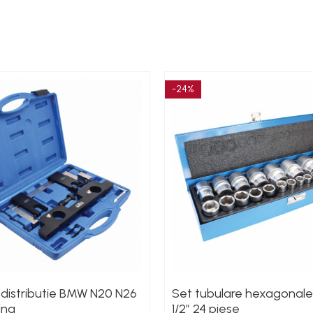
-24%
e distributie BMW N20 N26
Set tubulare hexagonale 
ina
1/2” 24 piese