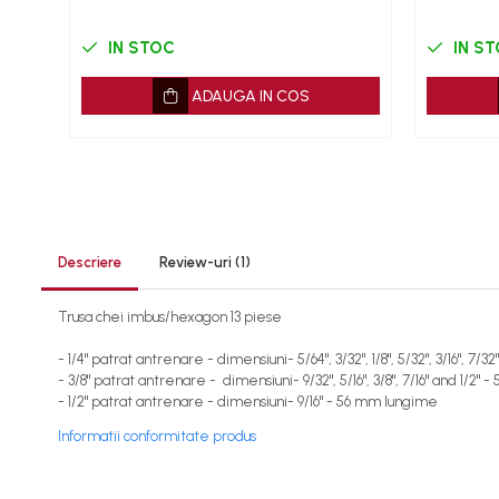
Burghie
IN STOC
IN S
Capsatoare tapiterie
Chei de Forta
ADAUGA IN COS
Chei Dinamometrice
Ciocane Dalti si Dornuri
Gresoare
Reparat Filete
Scule Electrice
Descriere
Review-uri
(1)
Aeroterme si Incalzitoare
Aparate de spalat cu presiune
Trusa chei imbus/hexagon 13 piese
Aspiratoare industriale
Lampi si Lanterne
- 1/4" patrat antrenare - dimensiuni- 5/64", 3/32", 1/8", 5/32", 3/16", 7/
Masini de insurubat si gaurit
- 3/8" patrat antrenare - dimensiuni- 9/32", 5/16", 3/8", 7/16" and 1/2"
- 1/2" patrat antrenare - dimensiuni- 9/16" - 56 mm lungime
Masini de polishat
Informatii conformitate produs
Pistoale aer cald
Pistoale de lipit
Pistoale electrice de impact