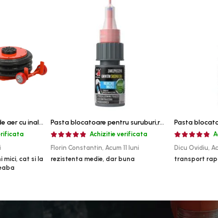
Cric pneumatic perna de aer cu inaltator 6T
Pasta blocatoare pentru suruburi,rezistenta medie
erificata
Achizitie verificata
A
i
Florin Constantin,
Acum 11 luni
Dicu Ovidiu,
Ac
 mici, cat si la
rezistenta medie, dar buna
transport rap
reaba