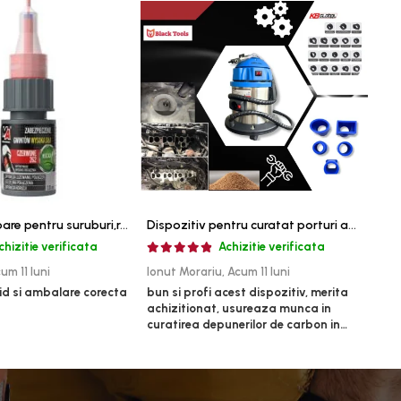
Pasta blocatoare pentru suruburi,rezistenta inalta
Dispozitiv pentru curatat porturi admisie si evacuare fara demontare cu coji de nuca si accesorii incluse
chizitie verificata
Achizitie verificata
um 11 luni
Ionut Morariu,
Acum 11 luni
Mari
id si ambalare corecta
bun si profi acest dispozitiv, merita
un p
achizitionat, usureaza munca in
bun, 
curatirea depunerilor de carbon in
admisie