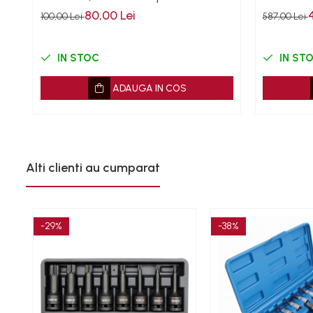
80,00 Lei
100,00 Lei
587,00 Lei
Mazda
Mercedes
Mini
IN STOC
IN ST
Nissan
ADAUGA IN COS
Opel
Peugeot
Renault
Rover
Saab
Alti clienti au cumparat
Seat
Skoda
Suzuki
-29%
-38%
Universale
Volkswagen
Volvo
Scule pentru tinichigerie