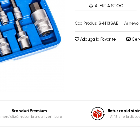
ALERTA STOC
Cod Produs:
S-H13SAE
Ai nevoi
Adauga la Favorite
Cere
Branduri Premium
Retur rapid si s
mercializăm doar branduri verificate
Ai 15 zile la dispo