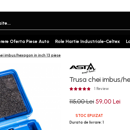
rere Oferta Piese Auto
Role Hartie Industriale-Celtex
L
ei imbus/hexagon in inch 13 piese
Trusa chei imbus/he
1 Review
115,00 Lei
59,00 Lei
STOC EPUIZAT
Durata de livrare:
1