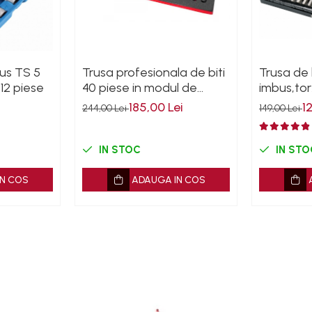
lus TS 5
Trusa profesionala de biti
Trusa de 
12 piese
40 piese in modul de
imbus,tor
spuma
YATO
185,00 Lei
1
244,00 Lei
149,00 Lei
IN STOC
IN STO
N COS
ADAUGA IN COS