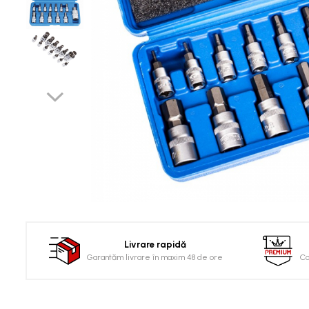
Clima/Aer conditionat
Cricuri cutie viteze
Dispozitive de sablat &
accesorii
Dispozitive spalat piese
Dulapuri Bancuri Carucioare
Bancuri de lucru
Carucioare pentru marfa
Cutii pentru scule
Dulapuri echipate
Dulapuri pentru scule
Module scule
Echipamente De Sudura
Livrare rapidă
Garantăm livrare în maxim 48 de ore
Co
Aparate taiere cu plasma
Autogen
Invertoare Sudura