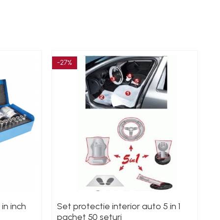
-27%
-1
in inch
Set protectie interior auto 5 in 1
T
pachet 50 seturi
r