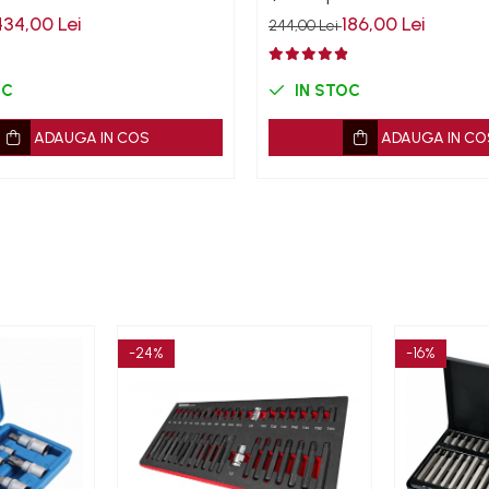
434,00 Lei
186,00 Lei
244,00 Lei
OC
IN STOC
ADAUGA IN COS
ADAUGA IN CO
-24%
-16%