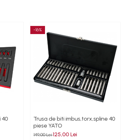
-16%
-47%
i 40
Trusa de biti imbus,torx,spline 40
Trus
piese YATO
123,0
125,00 Lei
149,00 Lei