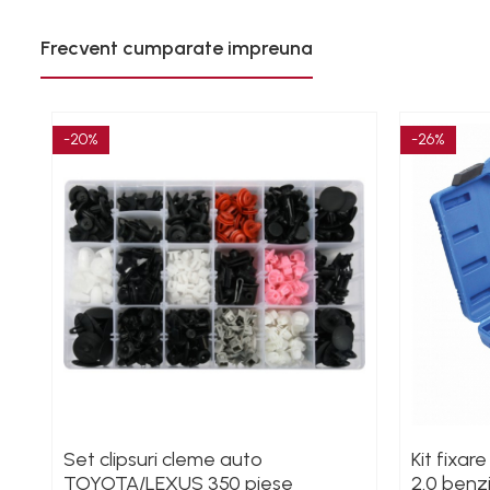
Polizoare unghiulare
Frecvent cumparate impreuna
Rindele
Slefuitoare electrice
Scule fixare distributie
-20%
-26%
Alfa romeo
Audi
Bmw
Chevrolet
Chrysler
Citroen
Dacia
Fiat
Ford
Jaguar
Jeep
Set clipsuri cleme auto
Kit fixar
Lancia
TOYOTA/LEXUS 350 piese
2.0 benz
Land Rover