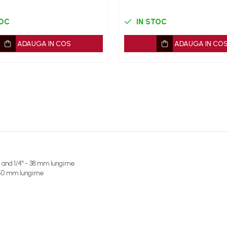
TOC
IN STOC
ADAUGA IN COS
ADAUGA IN CO
32" and 1/4" - 38 mm lungime
 - 50 mm lungime