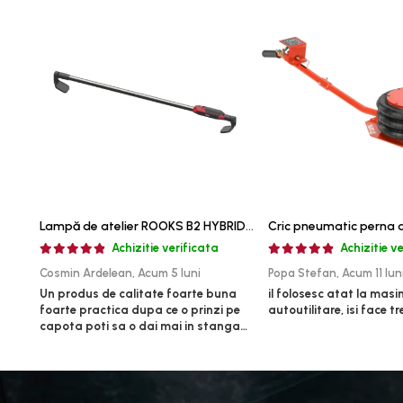
Rulmenti,Bucsi si Extractoare
Sistem directie
Sistem franare
Sistem Vibro-Power
Sisteme de ridicare si sustinere
Capre Auto
Cricuri Hidraulice
Surubelnite Si Biti
Truse de biti
Lampă de atelier ROOKS B2 HYBRID pentru capotă, 2000 lumeni, 5000 mAh
Truse de surubelnite
Achizitie verificata
Achizitie v
Vulcanizare
Cosmin Ardelean,
Acum 5 luni
Popa Stefan,
Acum 11 lun
Masini de dejantat roti
Un produs de calitate foarte buna
il folosesc atat la masini
foarte practica dupa ce o prinzi pe
autoutilitare, isi face t
Masini de echilibrat roti
capota poti sa o dai mai in stanga
Piese de schimb
sau in dreapta unde ai nevoie lumina
puternica si de la baterie care tine
Scule Vulcanizare
destul de mult dar daca o bagi la
Truse de scule si accesorii
priza nu mai ai treaba toata ziua