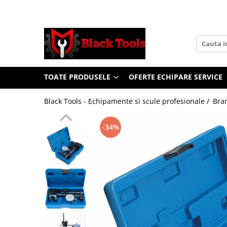
Toate Produsele
Scule Service Auto
Chei Si Truse De Chei
TOATE PRODUSELE
OFERTE ECHIPARE SERVICE
Chei combinate
Chei Combinate Cu Clichet
Black Tools - Echipamente si scule profesionale /
Bra
Chei Cotite
Chei speciale
-34%
Clesti Si Seturi De Clesti
Clesti autoblocanti
Clesti pentru sertizat
Clesti pentru sigurante
Clesti reglabili pentru tevi
Clesti service auto
Clesti universali