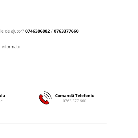
ie de ajutor?
0746386882
/
0763377660
informatii
plu
Comandă Telefonic
ie
0763 377 660