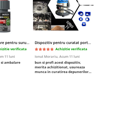
Pasta blocatoare pentru suruburi,rezistenta inalta
Dispozitiv pentru curatat porturi admisie si evacuare fara demontare cu coji de nuca si accesorii incluse
izitie verificata
Achizitie verificata
m 11 luni
Ionut Morariu,
Acum 11 luni
Marian Stat
 si ambalare
bun si profi acest dispozitiv,
un pachet ra
merita achizitionat, usureaza
foarte bun, 
munca in curatirea depunerilor
rezistent
de carbon in admisie