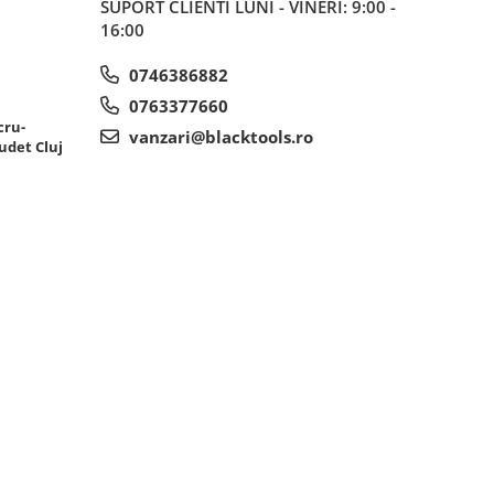
SUPORT CLIENTI
LUNI - VINERI: 9:00 -
16:00
0746386882
0763377660
cru-
vanzari@blacktools.ro
udet Cluj