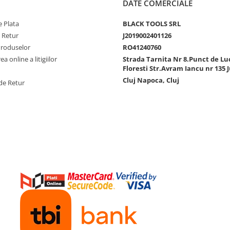
DATE COMERCIALE
 Plata
BLACK TOOLS SRL
e Retur
J2019002401126
Produselor
RO41240760
a online a litigiilor
Strada Tarnita Nr 8.Punct de Lu
Floresti Str.Avram Iancu nr 135 J
Cluj Napoca, Cluj
de Retur