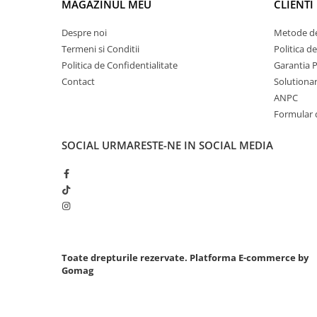
MAGAZINUL MEU
CLIENTI
Chei cu clichet
Despre noi
Metode de
Compresoare
Termeni si Conditii
Politica d
Filtre Pneumatice
Politica de Confidentialitate
Garantia 
Furtune Aer Comprimat
Contact
Solutionare
Masini de gaurit si taiat
ANPC
Pistoale de vopsit
Formular 
Pistoale Pneumatice
SOCIAL
URMARESTE-NE IN SOCIAL MEDIA
Polizoare biax
Scule pentru nituit si capsat
Slefuitoare Pneumatice
Scule speciale
Diagnoza si masurari
Injectoare
Toate drepturile rezervate.
Platforma E-commerce by
Motor
Gomag
Rulmenti,Bucsi si Extractoare
Sistem directie
Sistem franare