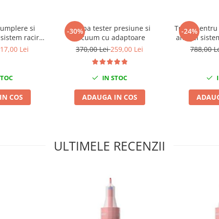
 umplere si
Pompa tester presiune si
Trusa pentru 
-30%
-24%
sistem racire
vacuum cu adaptoare
antigel siste
el
17,00 Lei
370,00 Lei
259,00 Lei
788,00 L
STOC
IN STOC
I
IN COS
ADAUGA IN COS
ADAUG
ULTIMELE RECENZII