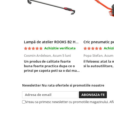
Mini
Nissan
Opel
Peugeot
Renault
Rover
Lampă de atelier ROOKS B2 HYBRID pentru capotă, 2000 lumeni, 5000 mAh
Saab
Achizitie verificata
Achizi
Seat
Cosmin Ardelean,
Acum 5 luni
Popa Stefan,
Acum 
Skoda
Un produs de calitate foarte
il folosesc atat la 
Suzuki
buna foarte practica dupa ce o
si la autoutilitare,
prinzi pe capota poti sa o dai mai
Universale
in stanga sau in dreapta unde ai
Volkswagen
nevoie lumina puternica si de la
baterie care tine destul de mult
Volvo
Newsletter
Nu rata ofertele si promotiile noastre
dar daca o bagi la priza nu mai ai
Scule pentru tinichigerie
treaba toata ziua ,ce...
Scule Pneumatice
Vreau sa primesc newsletter cu promotiile magazinului. Af
Accesorii Pneumatice
Alte scule pneumatice