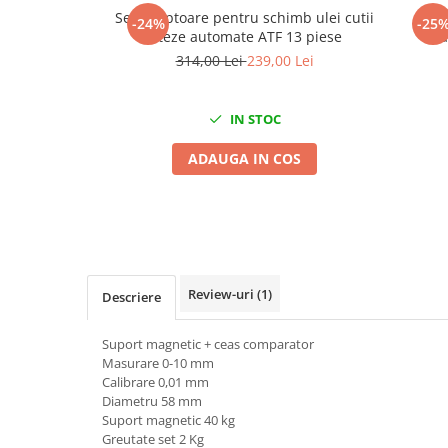
Mig-Mag
Set adaptoare pentru schimb ulei cutii
Tru
-24%
-25
Sudura In Puncte
viteze automate ATF 13 piese
va
Tig-Wig
314,00 Lei
239,00 Lei
Pompe si Cilindri Hidraulici
Prese pentru arcuri
IN STOC
Redresoare,Roboti Pornire,Cabluri
ADAUGA IN COS
Curent
Schimb ulei
Accesorii schimb ulei
Chei buson baie ulei
Chei filtru ulei
Review-uri
(1)
Descriere
Recuperatoare de ulei
Scule Ajutatoare
Suport magnetic + ceas comparator
Scule De Mana si Unelte
Masurare 0-10 mm
Calibrare 0,01 mm
Aparate de nituit si capsat
Diametru 58 mm
Burghie
Suport magnetic 40 kg
Greutate set 2 Kg
Capsatoare tapiterie