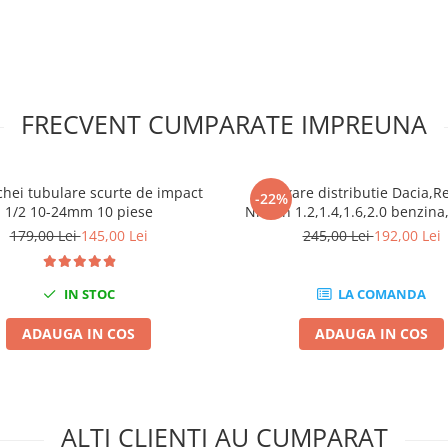
FRECVENT CUMPARATE IMPREUNA
chei tubulare scurte de impact
Kit fixare distributie Dacia,R
-22%
1/2 10-24mm 10 piese
Nissan 1.2,1.4,1.6,2.0 benzina,
179,00 Lei
145,00 Lei
245,00 Lei
192,00 Lei
IN STOC
LA COMANDA
ADAUGA IN COS
ADAUGA IN COS
ALTI CLIENTI AU CUMPARAT