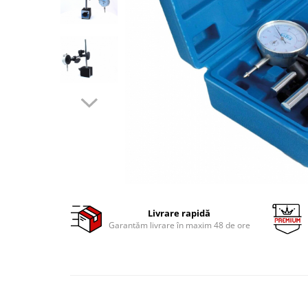
Clima/Aer conditionat
Cricuri cutie viteze
Dispozitive de sablat & accesorii
Dispozitive spalat piese
Dulapuri Bancuri Carucioare
Bancuri de lucru
Carucioare pentru marfa
Cutii pentru scule
Dulapuri echipate
Dulapuri pentru scule
Module scule
Livrare rapidă
Echipamente De Sudura
Garantăm livrare în maxim 48 de ore
Aparate taiere cu plasma
Autogen
Invertoare Sudura
Magneti fixare sudura