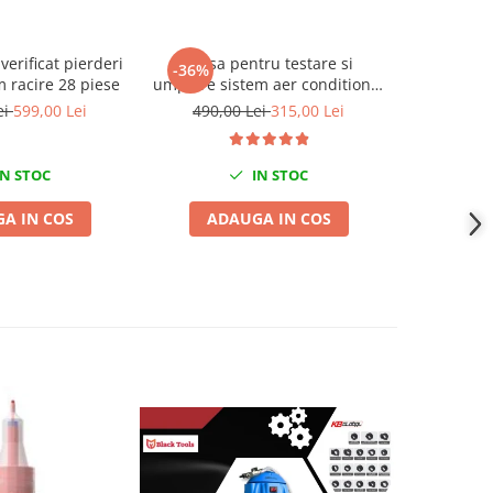
verificat pierderi
Trusa pentru testare si
Dispozit
-36%
-24%
m racire 28 piese
umplere sistem aer conditionat
porturi a
clima
fara demon
ei
599,00 Lei
490,00 Lei
315,00 Lei
4.750,0
N STOC
IN STOC
A IN COS
ADAUGA IN COS
ADA