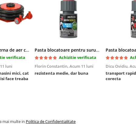
Cric pneumatic perna de aer cu inaltator 6T
Pasta blocatoare pentru suruburi,rezistenta medie
tie verificata
Achizitie verificata
Ach
11 luni
Florin Constantin,
Acum 11 luni
Dicu Ovidiu,
Acu
masini mici, cat
rezistenta medie, dar buna
transport rapid
 isi face treaba
corecta
la mai multe in
Politica de Confidentialitate