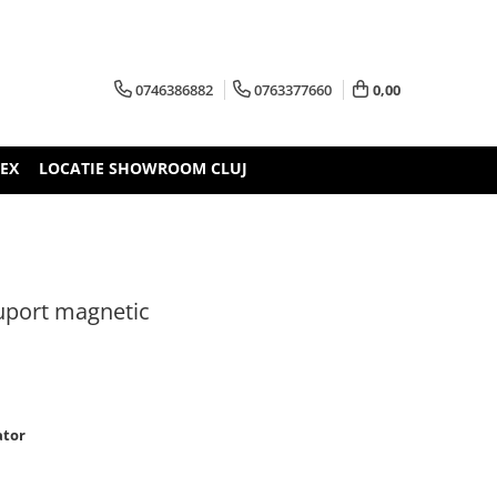
0746386882
0763377660
0,00
TEX
LOCATIE SHOWROOM CLUJ
uport magnetic
ator