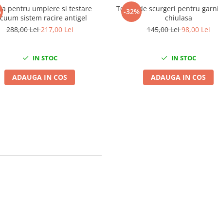
sa pentru umplere si testare
Tester de scurgeri pentru garni
%
-32%
cuum sistem racire antigel
chiulasa
288,00 Lei
217,00 Lei
145,00 Lei
98,00 Lei
IN STOC
IN STOC
ADAUGA IN COS
ADAUGA IN COS