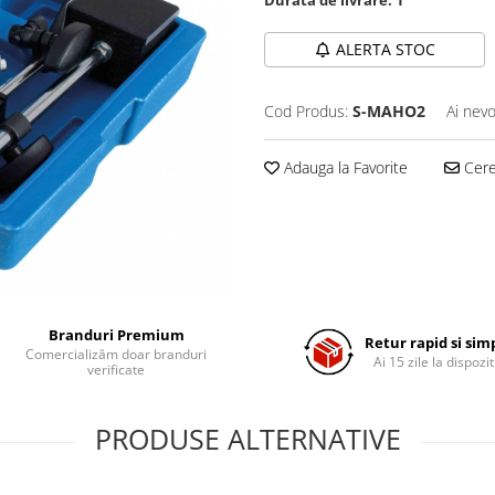
ALERTA STOC
Cod Produs:
S-MAHO2
Ai nevo
Adauga la Favorite
Cere 
Branduri Premium
Retur rapid si sim
Comercializăm doar branduri
Ai 15 zile la dispozit
verificate
PRODUSE ALTERNATIVE