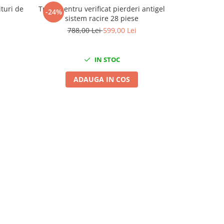
turi de
Trusa pentru verificat pierderi antigel
Extractor po
-24%
-67%
sistem racire 28 piese
97
788,00 Lei
599,00 Lei
IN STOC
ADAUGA IN COS
A