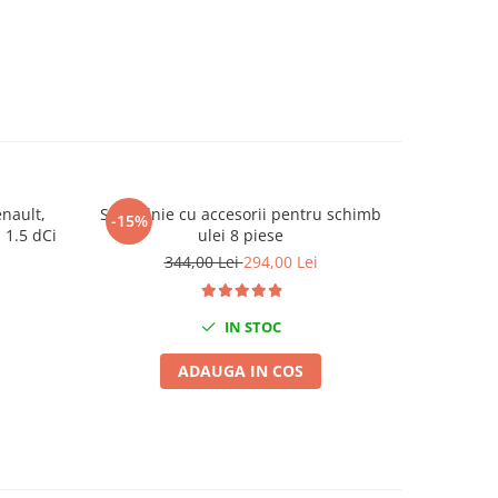
enault,
Set palnie cu accesorii pentru schimb
Set clip
-15%
-20%
 1.5 dCi
ulei 8 piese
344,00 Lei
294,00 Lei
IN STOC
ADAUGA IN COS