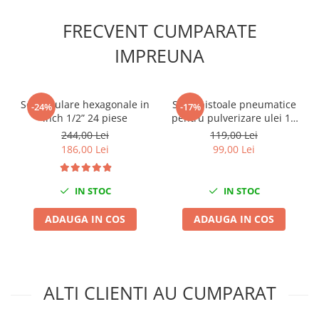
Scule fixare distributie
FRECVENT CUMPARATE
Alfa romeo
Audi
IMPREUNA
Bmw
Chevrolet
Set tubulare hexagonale in
Set 2 pistoale pneumatice
Chrysler
-24%
-17%
inch 1/2” 24 piese
pentru pulverizare ulei 10
Citroen
BAR 1/4" 900 ml
244,00 Lei
119,00 Lei
Dacia
186,00 Lei
99,00 Lei
Fiat
Ford
IN STOC
IN STOC
Jaguar
Jeep
ADAUGA IN COS
ADAUGA IN COS
Lancia
Land Rover
Mazda
ALTI CLIENTI AU CUMPARAT
Mercedes
Mini