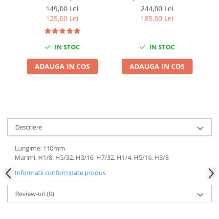
piese YATO
spuma
Chei Dinamometrice
149,00 Lei
244,00 Lei
125,00 Lei
185,00 Lei
Ciocane Dalti si Dornuri
Gresoare
Reparat Filete
IN STOC
IN STOC
Scule Electrice
ADAUGA IN COS
ADAUGA IN COS
Aeroterme si Incalzitoare
Aparate de spalat cu presiune
Aspiratoare industriale
Lampi si Lanterne
Masini de insurubat si gaurit
Descriere
Masini de polishat
Lungime: 110mm
Pistoale aer cald
Marimi: H1/8, H5/32, H3/16, H7/32, H1/4, H5/16, H3/8
Pistoale de lipit
Informatii conformitate produs
Pistoale electrice de impact
Polizoare unghiulare
Review-uri
(0)
Rindele
Slefuitoare electrice