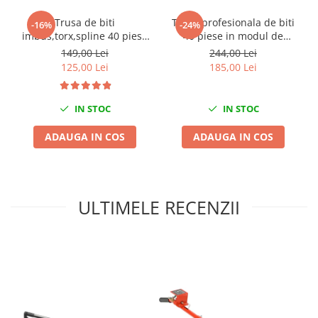
Nissan
Trusa de biti
Trusa profesionala de biti
-16%
-24%
Opel
imbus,torx,spline 40 piese
40 piese in modul de
Peugeot
YATO
spuma
149,00 Lei
244,00 Lei
Renault
125,00 Lei
185,00 Lei
Rover
Saab
IN STOC
IN STOC
Seat
ADAUGA IN COS
ADAUGA IN COS
Skoda
Suzuki
Universale
Volkswagen
ULTIMELE RECENZII
Volvo
Scule pentru tinichigerie
Scule Pneumatice
Accesorii Pneumatice
Alte scule pneumatice
Chei cu clichet