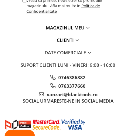
Vreau sa primesc newsletter cu promotiile
magazinului. Afla mai multe in
Politica de
Sisteme de ridicare si sustinere
Confidentialitate
Capre Auto
Cricuri Hidraulice
MAGAZINUL MEU
Surubelnite Si Biti
CLIENTI
Truse de biti
Truse de surubelnite
DATE COMERCIALE
Vulcanizare
SUPORT CLIENTI
LUNI - VINERI: 9:00 - 16:00
Masini de dejantat roti
Masini de echilibrat roti
0746386882
Piese de schimb
0763377660
Scule Vulcanizare
vanzari@blacktools.ro
SOCIAL
URMARESTE-NE IN SOCIAL MEDIA