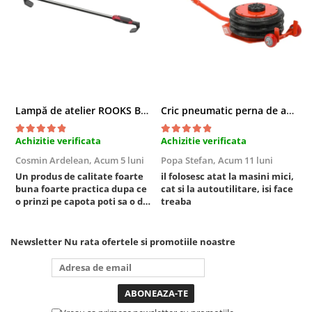
Compresoare
Filtre Pneumatice
Furtune Aer Comprimat
Masini de gaurit si taiat
Pistoale de vopsit
Pistoale Pneumatice
Lampă de atelier ROOKS B2 HYBRID pentru capotă, 2000 lumeni, 5000 mAh
Cric pneumatic perna de aer cu inaltator 6T
Polizoare biax
Scule pentru nituit si capsat
Achizitie verificata
Achizitie verificata
A
Slefuitoare Pneumatice
Cosmin Ardelean,
Acum 5 luni
Popa Stefan,
Acum 11 luni
F
Scule speciale
Un produs de calitate foarte
il folosesc atat la masini mici,
r
buna foarte practica dupa ce
cat si la autoutilitare, isi face
Diagnoza si masurari
o prinzi pe capota poti sa o dai
treaba
Injectoare
mai in stanga sau in dreapta
unde ai nevoie lumina
Motor
puternica si de la baterie care
Newsletter
Nu rata ofertele si promotiile noastre
Rulmenti,Bucsi si Extractoare
tine destul de mult dar daca o
bagi la priza nu mai ai treaba
Sistem directie
toata ziua ,ce...
Sistem franare
Sistem Vibro-Power