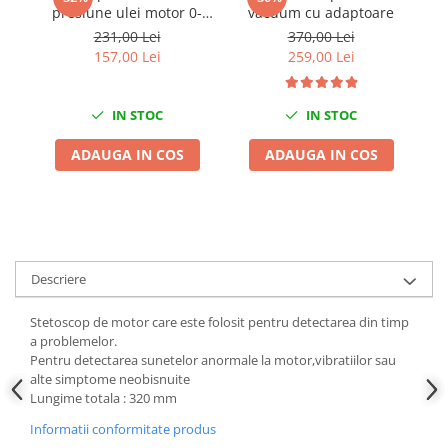
presiune ulei motor 0-
vacuum cu adaptoare
Chei Dinamometrice
10Bar 10 adaptoare
231,00 Lei
370,00 Lei
Ciocane Dalti si Dornuri
157,00 Lei
259,00 Lei
Gresoare
Reparat Filete
IN STOC
IN STOC
Scule Electrice
Aeroterme si Incalzitoare
ADAUGA IN COS
ADAUGA IN COS
Aparate de spalat cu presiune
Aspiratoare industriale
Lampi si Lanterne
Masini de insurubat si gaurit
Masini de polishat
Descriere
Pistoale aer cald
Stetoscop de motor care este folosit pentru detectarea din timp
Pistoale de lipit
a problemelor.
Pistoale electrice de impact
Pentru detectarea sunetelor anormale la motor,vibratiilor sau
alte simptome neobisnuite
Polizoare unghiulare
Lungime totala : 320 mm
Rindele
Informatii conformitate produs
Slefuitoare electrice