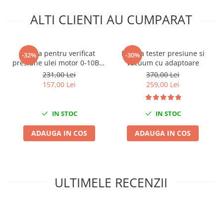
Nissan
ALTI CLIENTI AU CUMPARAT
Opel
Peugeot
Renault
Trusa pentru verificat
Pompa tester presiune si
-32%
-30%
Rover
presiune ulei motor 0-10Bar
vacuum cu adaptoare
Saab
10 adaptoare
231,00 Lei
370,00 Lei
Seat
157,00 Lei
259,00 Lei
Skoda
Suzuki
IN STOC
IN STOC
Universale
ADAUGA IN COS
ADAUGA IN COS
Volkswagen
Volvo
Scule pentru tinichigerie
Scule Pneumatice
ULTIMELE RECENZII
Accesorii Pneumatice
Alte scule pneumatice
Chei cu clichet