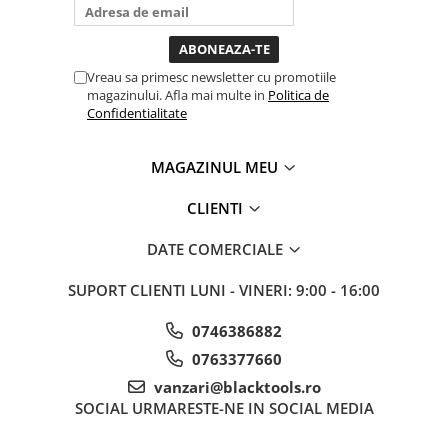
bagi la priza nu mai ai treaba
Sisteme de ridicare si sustinere
toata ziua ,ce...
Capre Auto
Cricuri Hidraulice
Vreau sa primesc newsletter cu promotiile
magazinului. Afla mai multe in
Politica de
Surubelnite Si Biti
Confidentialitate
Truse de biti
Truse de surubelnite
MAGAZINUL MEU
Vulcanizare
CLIENTI
Masini de dejantat roti
Masini de echilibrat roti
DATE COMERCIALE
Piese de schimb
SUPORT CLIENTI
LUNI - VINERI: 9:00 - 16:00
Scule Vulcanizare
0746386882
0763377660
vanzari@blacktools.ro
SOCIAL
URMARESTE-NE IN SOCIAL MEDIA