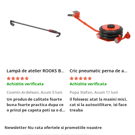
Compresoare
Filtre Pneumatice
Furtune Aer Comprimat
Masini de gaurit si taiat
Pistoale de vopsit
Pistoale Pneumatice
Polizoare biax
Scule pentru nituit si capsat
Slefuitoare Pneumatice
Lampă de atelier ROOKS B2 HYBRID pentru capotă, 2000 lumeni, 5000 mAh
Cric pneumatic perna de aer cu inaltator 6T
Scule speciale
Achizitie verificata
Achizitie verificata
A
Diagnoza si masurari
Cosmin Ardelean,
Acum 5 luni
Popa Stefan,
Acum 11 luni
F
Injectoare
Un produs de calitate foarte
il folosesc atat la masini mici,
r
Motor
buna foarte practica dupa ce
cat si la autoutilitare, isi face
Rulmenti,Bucsi si Extractoare
o prinzi pe capota poti sa o dai
treaba
mai in stanga sau in dreapta
Sistem directie
unde ai nevoie lumina
Sistem franare
puternica si de la baterie care
Newsletter
Nu rata ofertele si promotiile noastre
Sistem Vibro-Power
tine destul de mult dar daca o