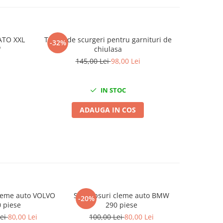
YATO XXL
Tester de scurgeri pentru garnituri de
Trusa pro
-32%
-24%
"
chiulasa
145,00 Lei
98,00 Lei
2
IN STOC
ADAUGA IN COS
cleme auto VOLVO
Set clipsuri cleme auto BMW
Set clipsu
-20%
-20%
 piese
290 piese
Lei
80,00 Lei
100,00 Lei
80,00 Lei
100,