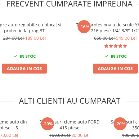
FRECVENT CUMPARATE IMPREUNA
pre auto reglabile cu blocaj si
Trusa profesionala de scule 
-16%
protectie la prag 3T
216 piese 1/4" 3/8" 1/2
234,00 Lei
189,00 Lei
650,00 Lei
549,00 Lei
IN STOC
IN STOC
ADAUGA IN COS
ADAUGA IN COS
ALTI CLIENTI AU CUMPARAT
cleme auto din
Set clipsuri cleme auto FORD
Set clipsuri 
-20%
-20%
piese + 5
415 piese
350
tru clipsuri
73,00 Lei
100,00 Lei
80,00 Lei
100,00 