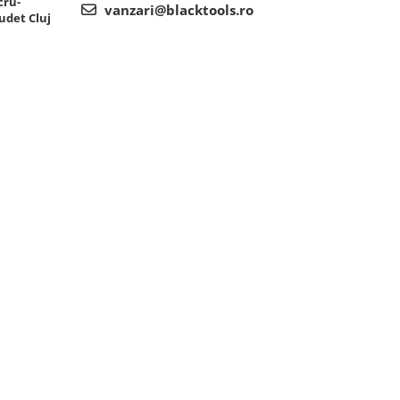
cru-
vanzari@blacktools.ro
udet Cluj