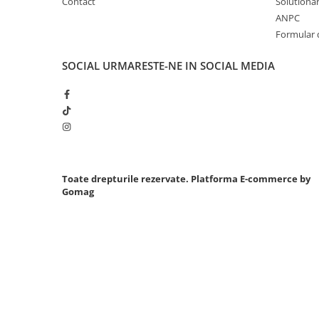
Contact
Solutionare
Chei cu clichet
ANPC
Formular 
Compresoare
Filtre Pneumatice
SOCIAL
URMARESTE-NE IN SOCIAL MEDIA
Furtune Aer Comprimat
Masini de gaurit si taiat
Pistoale de vopsit
Pistoale Pneumatice
Polizoare biax
Scule pentru nituit si capsat
Toate drepturile rezervate.
Platforma E-commerce by
Slefuitoare Pneumatice
Gomag
Scule speciale
Diagnoza si masurari
Injectoare
Motor
Rulmenti,Bucsi si Extractoare
Sistem directie
Sistem franare