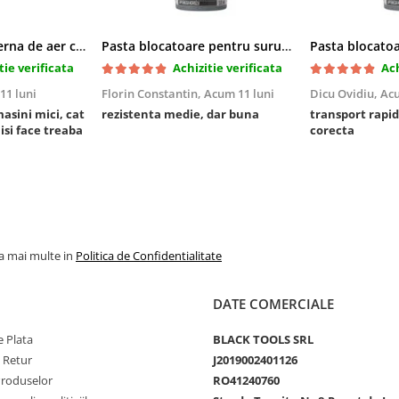
Cric pneumatic perna de aer cu inaltator 6T
Pasta blocatoare pentru suruburi,rezistenta medie
tie verificata
Achizitie verificata
Ach
11 luni
Florin Constantin,
Acum 11 luni
Dicu Ovidiu,
Acu
masini mici, cat
rezistenta medie, dar buna
transport rapid
 isi face treaba
corecta
la mai multe in
Politica de Confidentialitate
DATE COMERCIALE
 Plata
BLACK TOOLS SRL
e Retur
J2019002401126
Produselor
RO41240760