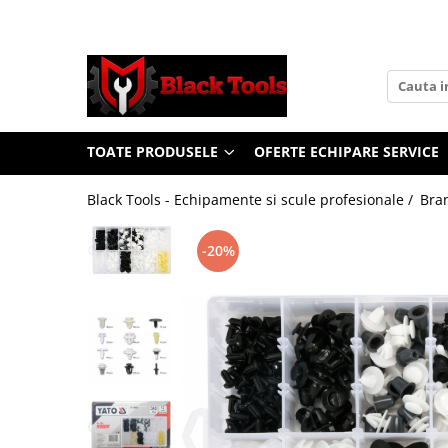
Toate Produsele
Scule Service Auto
Chei Si Truse De Chei
TOATE PRODUSELE
OFERTE ECHIPARE SERVICE
Chei combinate
Chei Combinate Cu Clichet
Black Tools - Echipamente si scule profesionale /
Bra
Chei Cotite
Chei speciale
-20%
Clesti Si Seturi De Clesti
Clesti autoblocanti
Clesti pentru sertizat
Clesti pentru sigurante
Clesti reglabili pentru tevi
Clesti service auto
Clesti universali