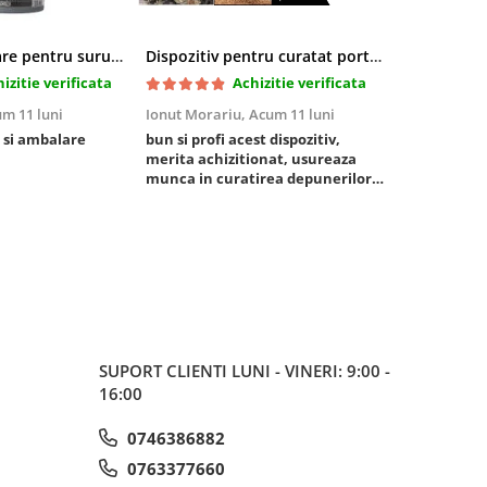
Pasta blocatoare pentru suruburi,rezistenta inalta
Dispozitiv pentru curatat porturi admisie si evacuare fara demontare cu coji de nuca si accesorii incluse
izitie verificata
Achizitie verificata
m 11 luni
Ionut Morariu,
Acum 11 luni
Marian Stat
 si ambalare
bun si profi acest dispozitiv,
un pachet ra
merita achizitionat, usureaza
foarte bun, 
munca in curatirea depunerilor
rezistent
de carbon in admisie
SUPORT CLIENTI
LUNI - VINERI: 9:00 -
16:00
0746386882
0763377660