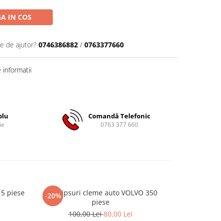
A IN COS
ie de ajutor?
0746386882
/
0763377660
informatii
plu
Comandă Telefonic
ie
0763 377 660
15 piese
Set clipsuri cleme auto VOLVO 350
Set clipsuri
-20%
-20%
piese
100
100,00 Lei
80,00 Lei