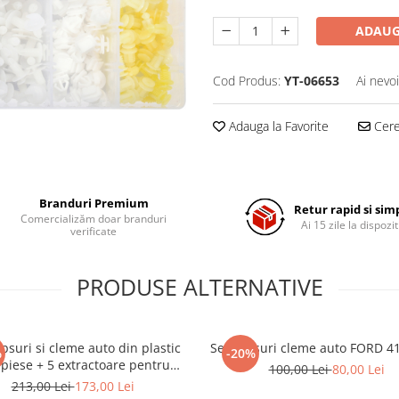
ADAUG
Cod Produs:
YT-06653
Ai nevo
Adauga la Favorite
Cere 
Branduri Premium
Retur rapid si sim
Comercializăm doar branduri
Ai 15 zile la dispozit
verificate
PRODUSE ALTERNATIVE
ipsuri si cleme auto din plastic
Set clipsuri cleme auto FORD 4
%
-20%
piese + 5 extractoare pentru
100,00 Lei
80,00 Lei
clipsuri
213,00 Lei
173,00 Lei