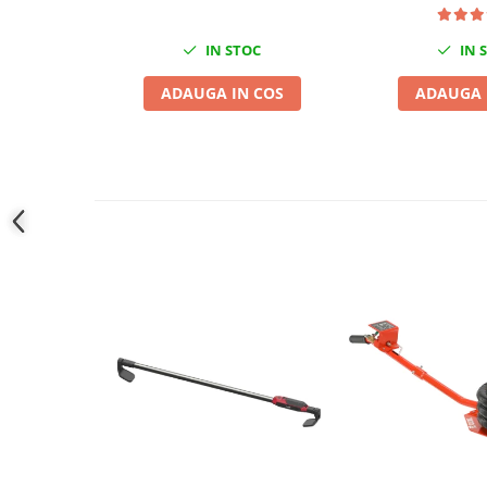
Slefuitoare electrice
IN STOC
IN 
Scule fixare distributie
Alfa romeo
ADAUGA IN COS
ADAUGA 
Audi
Bmw
Chevrolet
Chrysler
Citroen
Dacia
Fiat
Ford
Jaguar
Jeep
Lancia
Land Rover
Mazda
Mercedes