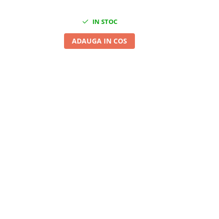
IN STOC
ADAUGA IN COS
A