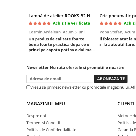
Mini
Nissan
Lampă de atelier ROOKS B2 HYBRID pentru capotă, 2000 lumeni, 5000 mAh
Opel
Achizitie verificata
Achizi
Peugeot
Cosmin Ardelean,
Acum 5 luni
Popa Stefan,
Acum 
Renault
Un produs de calitate foarte
il folosesc atat la 
buna foarte practica dupa ce o
si la autoutilitare,
Rover
prinzi pe capota poti sa o dai mai
Saab
in stanga sau in dreapta unde ai
nevoie lumina puternica si de la
Seat
baterie care tine destul de mult
Newsletter
Nu rata ofertele si promotiile noastre
Skoda
dar daca o bagi la priza nu mai ai
treaba toata ziua ,ce...
Suzuki
Universale
Vreau sa primesc newsletter cu promotiile magazinului. Af
Volkswagen
Volvo
MAGAZINUL MEU
CLIENTI
Scule pentru tinichigerie
Despre noi
Metode de
Scule Pneumatice
Termeni si Conditii
Politica d
Accesorii Pneumatice
Politica de Confidentialitate
Garantia 
Alte scule pneumatice