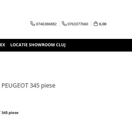
0746386882
0763377660
0,00
TEX
LOCATIE SHOWROOM CLUJ
to PEUGEOT 345 piese
 345 piese