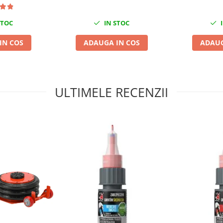
STOC
IN STOC
I
IN COS
ADAUGA IN COS
ADAUG
ULTIMELE RECENZII