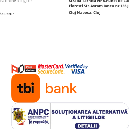
a online a litigiilor
Strada Tarnita Nr 8.Punct de Lu
Floresti Str.Avram Iancu nr 135 J
Cluj Napoca, Cluj
de Retur