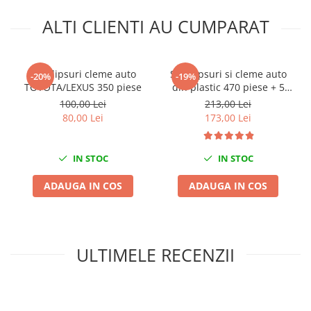
Nissan
ALTI CLIENTI AU CUMPARAT
Opel
Peugeot
Renault
Set clipsuri cleme auto
Set clipsuri si cleme auto
-20%
-19%
Rover
TOYOTA/LEXUS 350 piese
din plastic 470 piese + 5
Saab
extractoare pentru clipsuri
100,00 Lei
213,00 Lei
Seat
80,00 Lei
173,00 Lei
Skoda
Suzuki
IN STOC
IN STOC
Universale
ADAUGA IN COS
ADAUGA IN COS
Volkswagen
Volvo
Scule pentru tinichigerie
Scule Pneumatice
ULTIMELE RECENZII
Accesorii Pneumatice
Alte scule pneumatice
Chei cu clichet