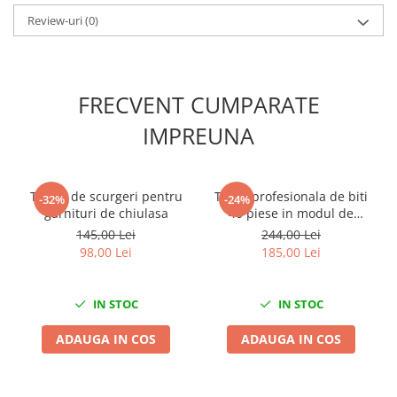
Scule fixare distributie
Review-uri
(0)
Alfa romeo
Audi
Bmw
FRECVENT CUMPARATE
Chevrolet
IMPREUNA
Chrysler
Citroen
Dacia
Tester de scurgeri pentru
Trusa profesionala de biti
Fiat
-32%
-24%
garnituri de chiulasa
40 piese in modul de
Ford
spuma
145,00 Lei
244,00 Lei
Jaguar
98,00 Lei
185,00 Lei
Jeep
Lancia
IN STOC
IN STOC
Land Rover
Mazda
ADAUGA IN COS
ADAUGA IN COS
Mercedes
Mini