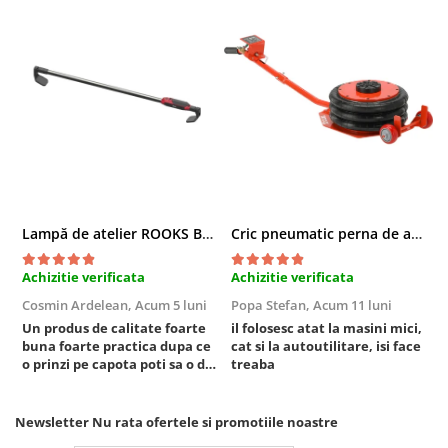
Compresoare
Filtre Pneumatice
Furtune Aer Comprimat
Masini de gaurit si taiat
Pistoale de vopsit
Pistoale Pneumatice
Polizoare biax
Scule pentru nituit si capsat
Slefuitoare Pneumatice
Lampă de atelier ROOKS B2 HYBRID pentru capotă, 2000 lumeni, 5000 mAh
Cric pneumatic perna de aer cu inaltator 6T
Scule speciale
Achizitie verificata
Achizitie verificata
A
Diagnoza si masurari
Cosmin Ardelean,
Acum 5 luni
Popa Stefan,
Acum 11 luni
F
Injectoare
Un produs de calitate foarte
il folosesc atat la masini mici,
r
Motor
buna foarte practica dupa ce
cat si la autoutilitare, isi face
Rulmenti,Bucsi si Extractoare
o prinzi pe capota poti sa o dai
treaba
mai in stanga sau in dreapta
Sistem directie
unde ai nevoie lumina
Sistem franare
puternica si de la baterie care
Newsletter
Nu rata ofertele si promotiile noastre
Sistem Vibro-Power
tine destul de mult dar daca o