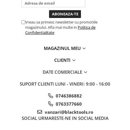
bagi la priza nu mai ai treaba
Sisteme de ridicare si sustinere
toata ziua ,ce...
Capre Auto
Cricuri Hidraulice
Vreau sa primesc newsletter cu promotiile
magazinului. Afla mai multe in
Politica de
Surubelnite Si Biti
Confidentialitate
Truse de biti
Truse de surubelnite
MAGAZINUL MEU
Vulcanizare
CLIENTI
Masini de dejantat roti
Masini de echilibrat roti
DATE COMERCIALE
Piese de schimb
SUPORT CLIENTI
LUNI - VINERI: 9:00 - 16:00
Scule Vulcanizare
0746386882
0763377660
vanzari@blacktools.ro
SOCIAL
URMARESTE-NE IN SOCIAL MEDIA