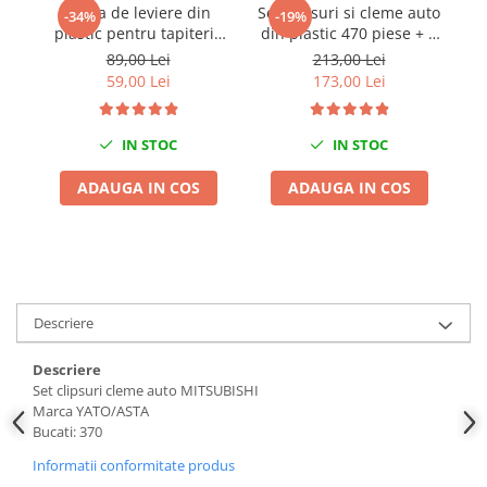
Trusa de leviere din
Set clipsuri si cleme auto
S
Chei Dinamometrice
-34%
-19%
plastic pentru tapiterie
din plastic 470 piese + 5
Ciocane Dalti si Dornuri
cleme si panouri auto 11
extractoare pentru
89,00 Lei
213,00 Lei
Gresoare
piese
clipsuri
59,00 Lei
173,00 Lei
Reparat Filete
Scule Electrice
IN STOC
IN STOC
Aeroterme si Incalzitoare
ADAUGA IN COS
ADAUGA IN COS
Aparate de spalat cu presiune
Aspiratoare industriale
Lampi si Lanterne
Masini de insurubat si gaurit
Masini de polishat
Descriere
Pistoale aer cald
Pistoale de lipit
Descriere
Pistoale electrice de impact
Set clipsuri cleme auto MITSUBISHI
Marca YATO/ASTA
Polizoare unghiulare
Bucati: 370
Rindele
Informatii conformitate produs
Slefuitoare electrice