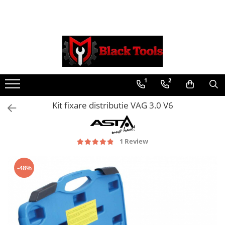
Toate Produsele
Scule Service Auto
Chei Si Truse De Chei
1
2
Chei combinate
Chei Combinate Cu Clichet
Kit fixare distributie VAG 3.0 V6
Chei Cotite
Chei speciale
Clesti Si Seturi De Clesti
1 Review
Clesti autoblocanti
Clesti pentru sertizat
-48%
Clesti pentru sigurante
Clesti reglabili pentru tevi
Clesti service auto
Clesti universali