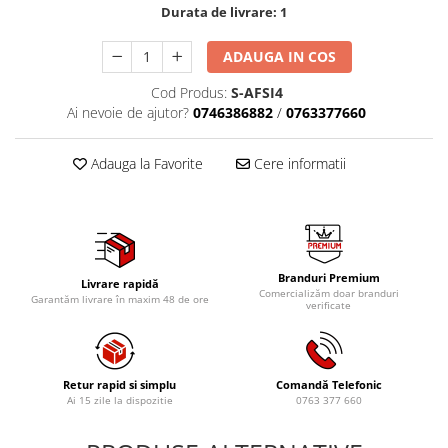
Mig-Mag
Durata de livrare:
1
Sudura In Puncte
ADAUGA IN COS
Tig-Wig
Pompe si Cilindri Hidraulici
Cod Produs:
S-AFSI4
Ai nevoie de ajutor?
0746386882
/
0763377660
Prese pentru arcuri
Redresoare,Roboti Pornire,Cabluri
Adauga la Favorite
Cere informatii
Curent
Schimb ulei
Accesorii schimb ulei
Chei buson baie ulei
Chei filtru ulei
Branduri Premium
Livrare rapidă
Comercializăm doar branduri
Garantăm livrare în maxim 48 de ore
Recuperatoare de ulei
verificate
Scule Ajutatoare
Scule De Mana si Unelte
Retur rapid si simplu
Comandă Telefonic
Aparate de nituit si capsat
Ai 15 zile la dispozitie
0763 377 660
Burghie
Capsatoare tapiterie