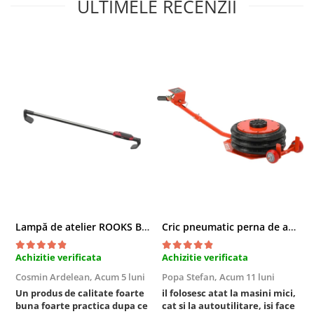
ULTIMELE RECENZII
Chei cu clichet
Compresoare
Filtre Pneumatice
Furtune Aer Comprimat
Masini de gaurit si taiat
Pistoale de vopsit
Pistoale Pneumatice
Polizoare biax
Scule pentru nituit si capsat
Slefuitoare Pneumatice
Scule speciale
Diagnoza si masurari
Lampă de atelier ROOKS B2 HYBRID pentru capotă, 2000 lumeni, 5000 mAh
Cric pneumatic perna de aer cu inaltator 6T
Injectoare
Achizitie verificata
Achizitie verificata
A
Motor
Rulmenti,Bucsi si Extractoare
Cosmin Ardelean,
Acum 5 luni
Popa Stefan,
Acum 11 luni
F
Un produs de calitate foarte
il folosesc atat la masini mici,
r
Sistem directie
buna foarte practica dupa ce
cat si la autoutilitare, isi face
Sistem franare