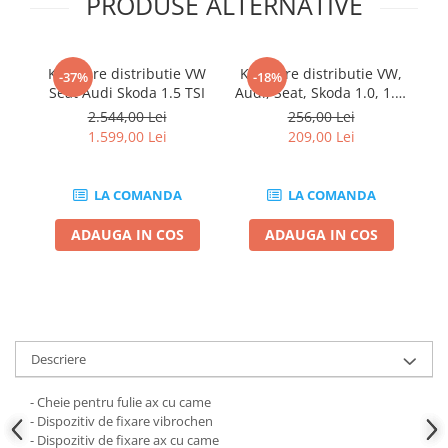
PRODUSE ALTERNATIVE
Chei de Forta
Chei Dinamometrice
Kit fixare distributie VW
Kit fixare distributie VW,
Ki
Ciocane Dalti si Dornuri
-37%
-18%
Seat Audi Skoda 1.5 TSI
Audi, Seat, Skoda 1.0, 1.2,
Gresoare
1.4
2.544,00 Lei
256,00 Lei
Reparat Filete
1.599,00 Lei
209,00 Lei
Scule Electrice
Aeroterme si Incalzitoare
LA COMANDA
LA COMANDA
Aparate de spalat cu presiune
ADAUGA IN COS
ADAUGA IN COS
Aspiratoare industriale
Lampi si Lanterne
Masini de insurubat si gaurit
Masini de polishat
Pistoale aer cald
Descriere
Pistoale de lipit
Pistoale electrice de impact
- Cheie pentru fulie ax cu came
Polizoare unghiulare
- Dispozitiv de fixare vibrochen
- Dispozitiv de fixare ax cu came
Rindele