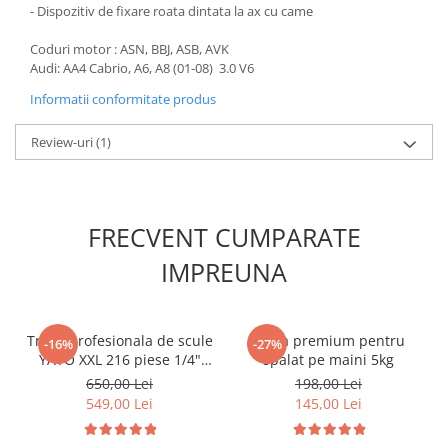
- Dispozitiv de fixare roata dintata la ax cu came
Slefuitoare electrice
Scule fixare distributie
Coduri motor : ASN, BBJ, ASB, AVK
Audi: AA4 Cabrio, A6, A8 (01-08) 3.0 V6
Alfa romeo
Informatii conformitate produs
Audi
Bmw
Review-uri
(1)
Chevrolet
Chrysler
Citroen
FRECVENT CUMPARATE
Dacia
Fiat
IMPREUNA
Ford
Jaguar
Jeep
Trusa profesionala de scule
Pasta premium pentru
-16%
-27%
YATO XXL 216 piese 1/4"
spalat pe maini 5kg
Lancia
3/8" 1/2"
650,00 Lei
198,00 Lei
Land Rover
549,00 Lei
145,00 Lei
Mazda
Mercedes