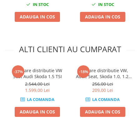
IN STOC
IN STOC
Mini
Nissan
ADAUGA IN COS
ADAUGA IN COS
Opel
Peugeot
Renault
ALTI CLIENTI AU CUMPARAT
Rover
Saab
Seat
Kit fixare distributie VW
Kit fixare distributie VW,
Skoda
-37%
-18%
Seat Audi Skoda 1.5 TSI
Audi, Seat, Skoda 1.0, 1.2,
Suzuki
1.4
2.544,00 Lei
256,00 Lei
Universale
1.599,00 Lei
209,00 Lei
Volkswagen
LA COMANDA
LA COMANDA
Volvo
ADAUGA IN COS
ADAUGA IN COS
Scule pentru tinichigerie
Scule Pneumatice
Accesorii Pneumatice
Alte scule pneumatice