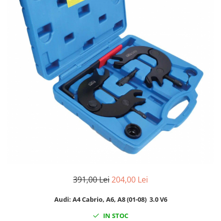
Clima/Aer conditionat
Cricuri cutie viteze
Dispozitive de sablat & accesorii
Dispozitive spalat piese
Dulapuri Bancuri Carucioare
Bancuri de lucru
Carucioare pentru marfa
Cutii pentru scule
Dulapuri echipate
Dulapuri pentru scule
Module scule
Echipamente De Sudura
Aparate taiere cu plasma
391,00 Lei
204,00 Lei
Autogen
Invertoare Sudura
Audi: A4 Cabrio, A6, A8 (01-08) 3.0 V6
Magneti fixare sudura
IN STOC