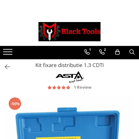
Toate Produsele
Scule Service Auto
Chei Si Truse De Chei
1
2
Chei combinate
Chei Combinate Cu Clichet
Kit fixare distributie 1.3 CDTI
Chei Cotite
Chei speciale
Clesti Si Seturi De Clesti
1 Review
Clesti autoblocanti
Clesti pentru sertizat
-56%
Clesti pentru sigurante
Clesti reglabili pentru tevi
Clesti service auto
Clesti universali