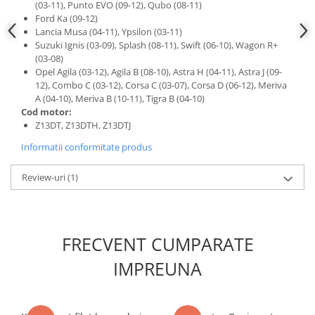
(03-11), Punto EVO (09-12), Qubo (08-11)
Slefuitoare electrice
Ford Ka (09-12)
Lancia Musa (04-11), Ypsilon (03-11)
Scule fixare distributie
Suzuki Ignis (03-09), Splash (08-11), Swift (06-10), Wagon R+
Alfa romeo
(03-08)
Opel Agila (03-12), Agila B (08-10), Astra H (04-11), Astra J (09-
Audi
12), Combo C (03-12), Corsa C (03-07), Corsa D (06-12), Meriva
Bmw
A (04-10), Meriva B (10-11), Tigra B (04-10)
Chevrolet
Cod motor:
Z13DT, Z13DTH, Z13DTJ
Chrysler
Informatii conformitate produs
Citroen
Dacia
Review-uri
(1)
Fiat
Ford
Jaguar
FRECVENT CUMPARATE
Jeep
Lancia
IMPREUNA
Land Rover
Mazda
Mercedes