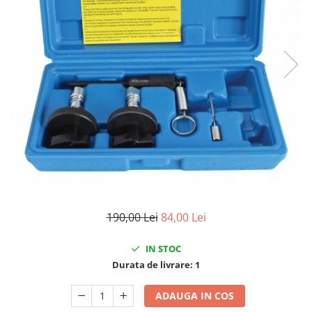
Clima/Aer conditionat
Cricuri cutie viteze
Dispozitive de sablat & accesorii
Dispozitive spalat piese
Dulapuri Bancuri Carucioare
Bancuri de lucru
Carucioare pentru marfa
Cutii pentru scule
Dulapuri echipate
Dulapuri pentru scule
Module scule
190,00 Lei
84,00 Lei
Echipamente De Sudura
Aparate taiere cu plasma
IN STOC
Autogen
Durata de livrare:
1
Invertoare Sudura
ADAUGA IN COS
Magneti fixare sudura