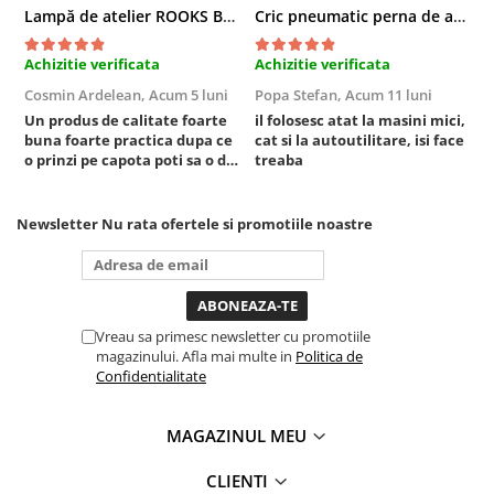
Lampă de atelier ROOKS B2 HYBRID pentru capotă, 2000 lumeni, 5000 mAh
Cric pneumatic perna de aer cu inaltator 6T
Sistem Vibro-Power
Sisteme de ridicare si sustinere
Achizitie verificata
Achizitie verificata
A
Cosmin Ardelean,
Acum 5 luni
Popa Stefan,
Acum 11 luni
F
Capre Auto
Un produs de calitate foarte
il folosesc atat la masini mici,
r
Cricuri Hidraulice
buna foarte practica dupa ce
cat si la autoutilitare, isi face
Surubelnite Si Biti
o prinzi pe capota poti sa o dai
treaba
mai in stanga sau in dreapta
Truse de biti
unde ai nevoie lumina
Truse de surubelnite
puternica si de la baterie care
Newsletter
Nu rata ofertele si promotiile noastre
tine destul de mult dar daca o
Vulcanizare
bagi la priza nu mai ai treaba
Masini de dejantat roti
toata ziua ,ce...
Masini de echilibrat roti
Piese de schimb
Vreau sa primesc newsletter cu promotiile
magazinului. Afla mai multe in
Politica de
Scule Vulcanizare
Confidentialitate
Truse de scule si accesorii
Truse de scule
MAGAZINUL MEU
Truse si accesorii 1/2
CLIENTI
Truse si Accesorii 1/4