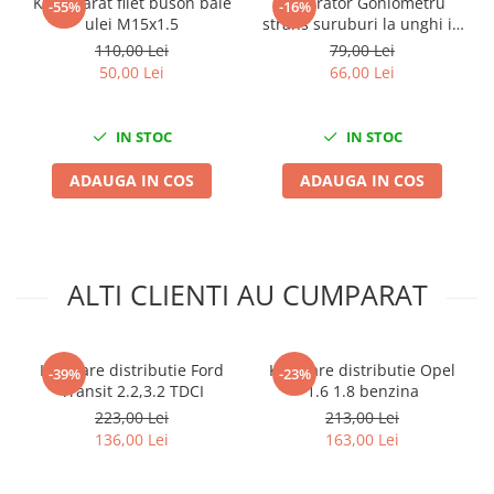
Kit reparat filet buson baie
Calibrator Goniometru
-55%
-16%
ulei M15x1.5
strans suruburi la unghi in
Mini
grade cu suport magnetic
110,00 Lei
79,00 Lei
Nissan
50,00 Lei
66,00 Lei
Opel
Peugeot
IN STOC
IN STOC
Renault
Rover
ADAUGA IN COS
ADAUGA IN COS
Saab
Seat
Skoda
Suzuki
ALTI CLIENTI AU CUMPARAT
Universale
Volkswagen
Volvo
Kit fixare distributie Ford
Kit fixare distributie Opel
-39%
-23%
Transit 2.2,3.2 TDCI
1.6 1.8 benzina
Scule pentru tinichigerie
223,00 Lei
213,00 Lei
Scule Pneumatice
136,00 Lei
163,00 Lei
Accesorii Pneumatice
Alte scule pneumatice