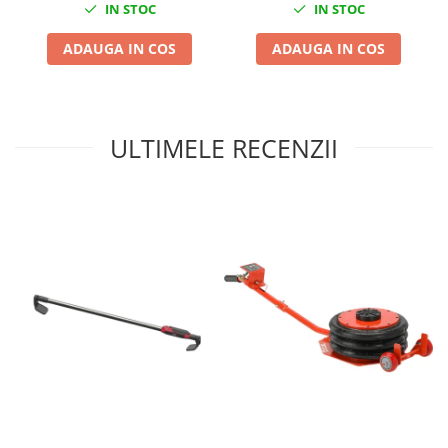
IN STOC
IN STOC
Chei cu clichet
ADAUGA IN COS
ADAUGA IN COS
Compresoare
Filtre Pneumatice
Furtune Aer Comprimat
Masini de gaurit si taiat
ULTIMELE RECENZII
Pistoale de vopsit
Pistoale Pneumatice
Polizoare biax
Scule pentru nituit si capsat
Slefuitoare Pneumatice
Scule speciale
Diagnoza si masurari
Injectoare
Motor
Rulmenti,Bucsi si Extractoare
Sistem directie
Sistem franare