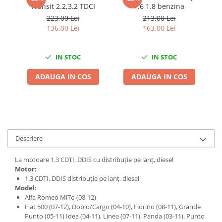
Transit 2.2,3.2 TDCI
1.6 1.8 benzina
Chei de Forta
223,00 Lei
213,00 Lei
Chei Dinamometrice
136,00 Lei
163,00 Lei
Ciocane Dalti si Dornuri
Gresoare
IN STOC
IN STOC
Reparat Filete
Scule Electrice
ADAUGA IN COS
ADAUGA IN COS
Aeroterme si Incalzitoare
Aparate de spalat cu presiune
Aspiratoare industriale
Lampi si Lanterne
Descriere
Masini de insurubat si gaurit
Masini de polishat
La motoare 1.3 CDTI, DDIS cu distribuţie pe lanţ, diesel
Pistoale aer cald
Motor:
1.3 CDTI, DDIS distribuţie pe lanţ, diesel
Pistoale de lipit
Model:
Pistoale electrice de impact
Alfa Romeo MiTo (08-12)
Fiat 500 (07-12), Doblo/Cargo (04-10), Fiorino (08-11), Grande
Polizoare unghiulare
Punto (05-11) Idea (04-11), Linea (07-11), Panda (03-11), Punto
Rindele