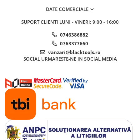
Truse si Accesorii 3/4
DATE COMERCIALE
Truse si Accesorii 3/8
SUPORT CLIENTI
LUNI - VINERI: 9:00 - 16:00
Truse si acesorii de impact
0746386882
Accesorii de impact 1"
0763377660
Accesorii de impact 1/2
vanzari@blacktools.ro
Accesorii de impact 3/4
SOCIAL
URMARESTE-NE IN SOCIAL MEDIA
Truse de adaptoare
Truse de biti de impact
Tubulare de impact 1"
Tubulare de impact 1/2
Tubulare de impact 3/4
Tubulare 1/2
Tubulare 1/2 bihexagonale
Tubulare 1/2 hexagonale
Tubulare 1/4
Tubulare 3/4