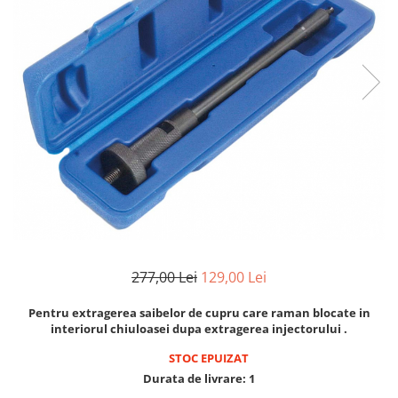
Clima/Aer conditionat
Cricuri cutie viteze
Dispozitive de sablat & accesorii
Dispozitive spalat piese
Dulapuri Bancuri Carucioare
Bancuri de lucru
Carucioare pentru marfa
Cutii pentru scule
Dulapuri echipate
Dulapuri pentru scule
Module scule
277,00 Lei
129,00 Lei
Echipamente De Sudura
Aparate taiere cu plasma
Pentru extragerea saibelor de cupru care raman blocate in
interiorul chiuloasei dupa extragerea injectorului .
Autogen
Invertoare Sudura
STOC EPUIZAT
Durata de livrare:
1
Magneti fixare sudura