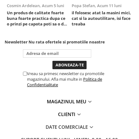
Cosmin Ardelean,
Acum 5 luni
Popa Stefan,
Acum 11 luni
F
Sistem Vibro-Power
Un produs de calitate foarte
il folosesc atat la masini mici,
r
Sisteme de ridicare si sustinere
buna foarte practica dupa ce
cat si la autoutilitare, isi face
o prinzi pe capota poti sa o dai
treaba
Capre Auto
mai in stanga sau in dreapta
Cricuri Hidraulice
unde ai nevoie lumina
puternica si de la baterie care
Newsletter
Nu rata ofertele si promotiile noastre
Surubelnite Si Biti
tine destul de mult dar daca o
bagi la priza nu mai ai treaba
Truse de biti
toata ziua ,ce...
Truse de surubelnite
Vulcanizare
Vreau sa primesc newsletter cu promotiile
Masini de dejantat roti
magazinului. Afla mai multe in
Politica de
Confidentialitate
Masini de echilibrat roti
Piese de schimb
MAGAZINUL MEU
Scule Vulcanizare
Truse de scule si accesorii
CLIENTI
Truse de scule
DATE COMERCIALE
Truse si accesorii 1/2
Truse si Accesorii 1/4