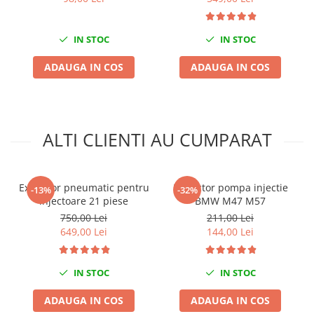
Mini
Nissan
IN STOC
IN STOC
Opel
ADAUGA IN COS
ADAUGA IN COS
Peugeot
Renault
Rover
Saab
ALTI CLIENTI AU CUMPARAT
Seat
Skoda
Suzuki
Extractor pneumatic pentru
Extractor pompa injectie
-13%
-32%
Universale
injectoare 21 piese
BMW M47 M57
Volkswagen
750,00 Lei
211,00 Lei
649,00 Lei
144,00 Lei
Volvo
Scule pentru tinichigerie
IN STOC
IN STOC
Scule Pneumatice
Accesorii Pneumatice
ADAUGA IN COS
ADAUGA IN COS
Alte scule pneumatice