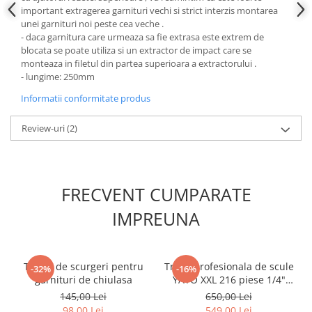
important extragerea garnituri vechi si strict interzis montarea
Slefuitoare electrice
unei garnituri noi peste cea veche .
Scule fixare distributie
- daca garnitura care urmeaza sa fie extrasa este extrem de
blocata se poate utiliza si un extractor de impact care se
Alfa romeo
monteaza in filetul din partea superioara a extractorului .
Audi
- lungime: 250mm
Bmw
Informatii conformitate produs
Chevrolet
Chrysler
Review-uri
(2)
Citroen
Dacia
Fiat
FRECVENT CUMPARATE
Ford
IMPREUNA
Jaguar
Jeep
Lancia
Tester de scurgeri pentru
Trusa profesionala de scule
-32%
-16%
Land Rover
garnituri de chiulasa
YATO XXL 216 piese 1/4"
Mazda
3/8" 1/2"
145,00 Lei
650,00 Lei
Mercedes
98,00 Lei
549,00 Lei