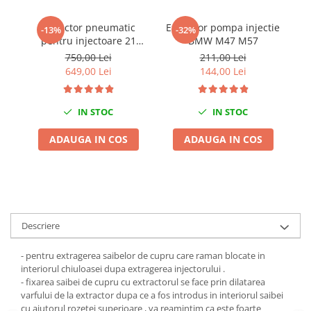
Chei de Forta
Extractor pneumatic
Extractor pompa injectie
-13%
-32%
Chei Dinamometrice
pentru injectoare 21
BMW M47 M57
i
Ciocane Dalti si Dornuri
piese
750,00 Lei
211,00 Lei
Gresoare
649,00 Lei
144,00 Lei
Reparat Filete
Scule Electrice
IN STOC
IN STOC
Aeroterme si Incalzitoare
ADAUGA IN COS
ADAUGA IN COS
Aparate de spalat cu presiune
Aspiratoare industriale
Lampi si Lanterne
Masini de insurubat si gaurit
Masini de polishat
Descriere
Pistoale aer cald
Pistoale de lipit
- pentru extragerea saibelor de cupru care raman blocate in
interiorul chiuloasei dupa extragerea injectorului .
Pistoale electrice de impact
- fixarea saibei de cupru cu extractorul se face prin dilatarea
Polizoare unghiulare
varfului de la extractor dupa ce a fos introdus in interiorul saibei
cu ajutorul rozetei superioare , va reamintim ca este foarte
Rindele