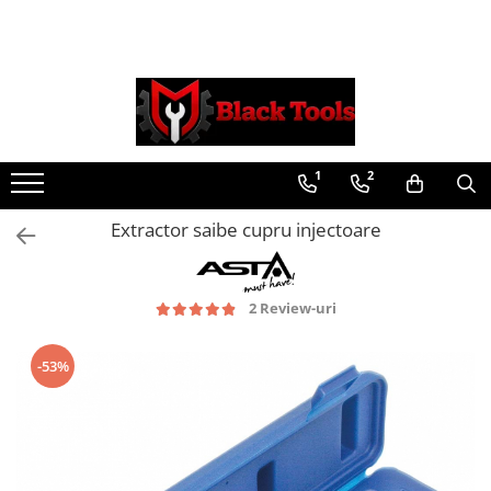
Toate Produsele
Scule Service Auto
Chei Si Truse De Chei
1
2
Chei combinate
Chei Combinate Cu Clichet
Extractor saibe cupru injectoare
Chei Cotite
Chei speciale
Clesti Si Seturi De Clesti
2 Review-uri
Clesti autoblocanti
Clesti pentru sertizat
-53%
Clesti pentru sigurante
Clesti reglabili pentru tevi
Clesti service auto
Clesti universali