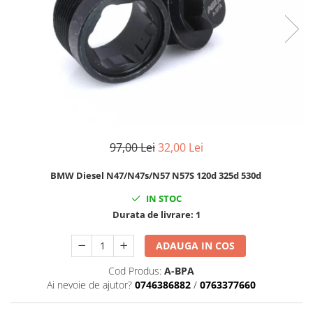
Clima/Aer conditionat
Cricuri cutie viteze
Dispozitive de sablat & accesorii
Dispozitive spalat piese
Dulapuri Bancuri Carucioare
Bancuri de lucru
Carucioare pentru marfa
97,00 Lei
32,00 Lei
Cutii pentru scule
Dulapuri echipate
BMW Diesel N47/N47s/N57 N57S 120d 325d 530d
Dulapuri pentru scule
IN STOC
Module scule
Durata de livrare:
1
Echipamente De Sudura
Aparate taiere cu plasma
ADAUGA IN COS
Autogen
Cod Produs:
A-BPA
Invertoare Sudura
Ai nevoie de ajutor?
0746386882
/
0763377660
Magneti fixare sudura