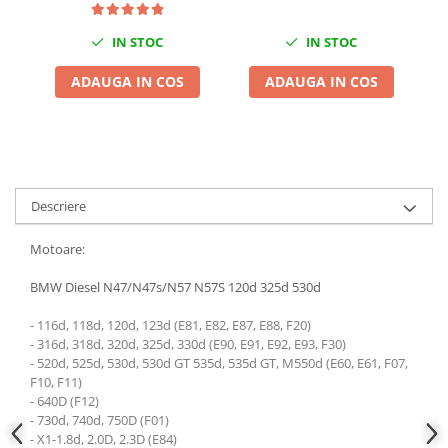
Chei de Forta
IN STOC
IN STOC
Chei Dinamometrice
Ciocane Dalti si Dornuri
ADAUGA IN COS
ADAUGA IN COS
Gresoare
Reparat Filete
Scule Electrice
Aeroterme si Incalzitoare
Descriere
Aparate de spalat cu presiune
Aspiratoare industriale
Motoare:
Lampi si Lanterne
BMW Diesel N47/N47s/N57 N57S 120d 325d 530d
Masini de insurubat si gaurit
Masini de polishat
- 116d, 118d, 120d, 123d (E81, E82, E87, E88, F20)
Pistoale aer cald
- 316d, 318d, 320d, 325d, 330d (E90, E91, E92, E93, F30)
- 520d, 525d, 530d, 530d GT 535d, 535d GT, M550d (E60, E61, F07,
Pistoale de lipit
F10, F11)
Pistoale electrice de impact
- 640D (F12)
Polizoare unghiulare
- 730d, 740d, 750D (F01)
- X1-1.8d, 2.0D, 2.3D (E84)
Rindele