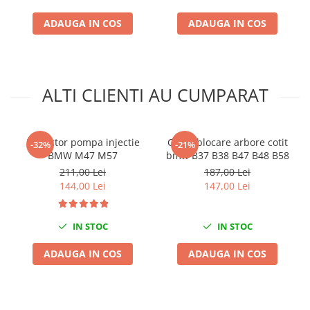
Mini
ADAUGA IN COS
ADAUGA IN COS
Nissan
Opel
Peugeot
Renault
ALTI CLIENTI AU CUMPARAT
Rover
Saab
Seat
Extractor pompa injectie
Cheie blocare arbore cotit
-32%
-21%
BMW M47 M57
bmw B37 B38 B47 B48 B58
Skoda
211,00 Lei
187,00 Lei
Suzuki
144,00 Lei
147,00 Lei
Universale
Volkswagen
IN STOC
IN STOC
Volvo
Scule pentru tinichigerie
ADAUGA IN COS
ADAUGA IN COS
Scule Pneumatice
Accesorii Pneumatice
Alte scule pneumatice