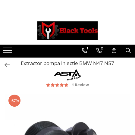
Toate Produsele
Scule Service Auto
Chei Si Truse De Chei
1
2
Chei combinate
Chei Combinate Cu Clichet
Extractor pompa injectie BMW N47 N57
Chei Cotite
Chei speciale
Clesti Si Seturi De Clesti
1 Review
Clesti autoblocanti
Clesti pentru sertizat
-67%
Clesti pentru sigurante
Clesti reglabili pentru tevi
Clesti service auto
Clesti universali