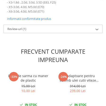
- X3-1.8d , 2.0d, 3.0d, 3.5D (E83, F25)
Slefuitoare electrice
- X5-3.0d, 4.0d, M5.0d (E70)
Scule fixare distributie
- X6-3.0d, 4.0d, M5.0d (E71)
Alfa romeo
Informatii conformitate produs
Audi
Review-uri
(1)
Bmw
Chevrolet
Chrysler
Citroen
FRECVENT CUMPARATE
Dacia
IMPREUNA
Fiat
Ford
Jaguar
Perie de sarma cu maner
Set adaptoare pentru
-33%
-24%
Jeep
de plastic
schimb ulei cutii viteze
automate ATF 13 piese
15,00 Lei
314,00 Lei
Lancia
10,00 Lei
239,00 Lei
Land Rover
Mazda
IN STOC
IN STOC
Mercedes